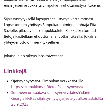
ensisijaisen arvokkaita Simpukan vaikuttamistyön tukena.
Sijaissynnytyksellä lapsiperheellistynyt, kerro tarinasi
Lapsettomien yhdistys Simpukan toiminnanjohtaja Piia
Saviolle, piia.savio(at)simpukka.info. Kaikkia kertomiasi
tietoja käsitellään ehdottomalla luottamuksella. Jokainen
yhteydenotto on merkityksellinen.
Jokaisella on oikeus lapsitoiveeseen.
Linkkejä
Sijaissynnytyssivu Simpukan verkkosivuilla
https://simpukkary.fi/tietoa/sijaissynnytys/
Suomeen on saatava sijaissynnytyslainsäädäntö –
Georgia kieltää sijaissynnytysjärjestelyt ulkomaalaisilta
25.9.2023