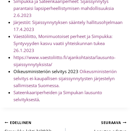
Simpukka ja Sateenkaariperheet: Sijaissynnytys
parantaisi lapsiperheellistymisen mahdollisuuksia
2.6.2023
Järjestöt: Sijaissynnytyksen sääntely hallitusohjelmaan
17.4.2023
Väestöliitto, Monimuotoiset perheet ja Simpukka:
Syntyvyyden kasvu vaatii yhteiskunnan tukea
26.1.2023
https://www.vaestoliitto.fi/ajankohtaista/lausunto-
sijaissynnytyksista/
Oikeusministeriön selvitys 2023
Oikeusministeriön
selvitys ei-kaupallisen sijaissynnytysten järjestelyn
sallimisesta Suomessa.
Sateenkaariperheiden ja Sim
p
ukan lausunto
selvityksestä
.
Artikkelien
EDELLINEN
SEURAAVA