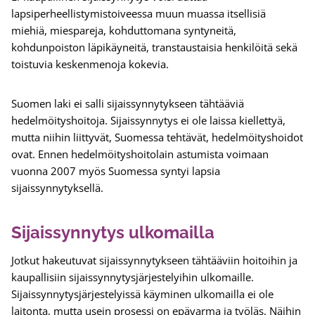
lapsiperheellistymistoiveessa muun muassa itsellisiä
miehiä, miespareja, kohduttomana syntyneitä,
kohdunpoiston läpikäyneitä, transtaustaisia henkilöitä sekä
toistuvia keskenmenoja kokevia.
Suomen laki ei salli sijaissynnytykseen tähtääviä
hedelmöityshoitoja. Sijaissynnytys ei ole laissa kiellettyä,
mutta niihin liittyvät, Suomessa tehtävät, hedelmöityshoidot
ovat. Ennen hedelmöityshoitolain astumista voimaan
vuonna 2007 myös Suomessa syntyi lapsia
sijaissynnytyksellä.
Sijaissynnytys ulkomailla
Jotkut hakeutuvat sijaissynnytykseen tähtääviin hoitoihin ja
kaupallisiin sijaissynnytysjärjestelyihin ulkomaille.
Sijaissynnytysjärjestelyissä käyminen ulkomailla ei ole
laitonta, mutta usein prosessi on epävarma ja työläs. Näihin