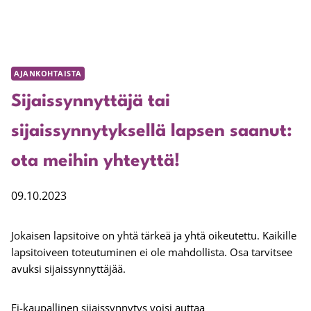
AJANKOHTAISTA
Sijaissynnyttäjä tai
sijaissynnytyksellä lapsen saanut:
ota meihin yhteyttä!
09.10.2023
Jokaisen lapsitoive on yhtä tärkeä ja yhtä oikeutettu. Kaikille
lapsitoiveen toteutuminen ei ole mahdollista. Osa tarvitsee
avuksi sijaissynnyttäjää.
Ei-kaupallinen sijaissynnytys voisi auttaa