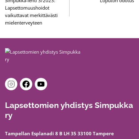
selaus
Simpukka-lehti 3/2023:
Loputon odotus
Lapsettomuushoidot
vaikuttavat merkittävästi
mielenterveyteen
Lapsettomien yhdistys Simpukka
ry
Tampellan Esplanadi 8 B LH 35 33100 Tampere