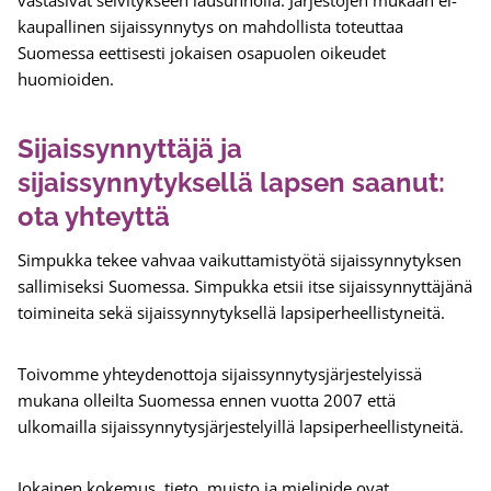
vastasivat selvitykseen lausunnolla. Järjestöjen mukaan ei-
kaupallinen sijaissynnytys on mahdollista toteuttaa
Suomessa eettisesti jokaisen osapuolen oikeudet
huomioiden.
Sijaissynnyttäjä ja
sijaissynnytyksellä lapsen saanut:
ota yhteyttä
Simpukka tekee vahvaa vaikuttamistyötä sijaissynnytyksen
sallimiseksi Suomessa. Simpukka etsii itse sijaissynnyttäjänä
toimineita sekä sijaissynnytyksellä lapsiperheellistyneitä.
Toivomme yhteydenottoja sijaissynnytysjärjestelyissä
mukana olleilta Suomessa ennen vuotta 2007 että
ulkomailla sijaissynnytysjärjestelyillä lapsiperheellistyneitä.
Jokainen kokemus, tieto, muisto ja mielipide ovat