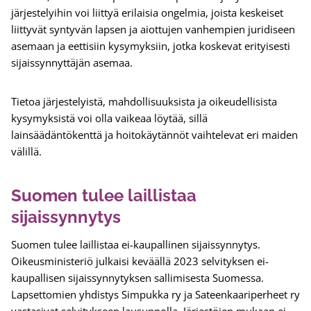
järjestelyihin voi liittyä erilaisia ongelmia, joista keskeiset
liittyvät syntyvän lapsen ja aiottujen vanhempien juridiseen
asemaan ja eettisiin kysymyksiin, jotka koskevat erityisesti
sijaissynnyttäjän asemaa.
Tietoa järjestelyistä, mahdollisuuksista ja oikeudellisista
kysymyksistä voi olla vaikeaa löytää, sillä
lainsäädäntökenttä ja hoitokäytännöt vaihtelevat eri maiden
välillä.
Suomen tulee laillistaa
sijaissynnytys
Suomen tulee laillistaa ei-kaupallinen sijaissynnytys.
Oikeusministeriö julkaisi keväällä 2023 selvityksen ei-
kaupallisen sijaissynnytyksen sallimisesta Suomessa.
Lapsettomien yhdistys Simpukka ry ja Sateenkaariperheet ry