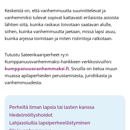
Keskeistä on, että vanhemmuutta suunnittelevat ja
vanhemmiksi tulevat sopivat kattavasti erilaisista asioista
lähtien siitä, kuinka raskaus toivotaan saatavan alulle,
siihen, kuinka vanhemmuutta jaetaan, missä lapsi asuu,
kuinka arjessa toimitaan ja miten ristiriitoja ratkotaan.
Tutustu Sateenkaariperheet ry:n
Kumppanuusvanhemmaksi-hankkeen verkkosivuihin:
kumppanuusvanhemmaksi.fi
. Sivuilla on tietoa muun
muassa apilaperheiden perustamisesta, juridiikasta ja
vanhemmuudesta.
Perheitä ilman lapsia tai lasten kanssa
Hedelmöityshoidot
Lahjasoluilla lapsiperheellistyminen