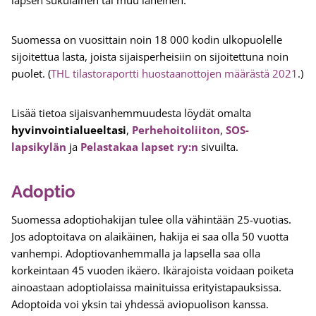
lapsen sukulainen tai muu läheinen.
Suomessa on vuosittain noin 18 000 kodin ulkopuolelle
sijoitettua lasta, joista sijaisperheisiin on sijoitettuna noin
puolet. (
THL tilastoraportti huostaanottojen määrästä 2021
.)
Lisää tietoa sijaisvanhemmuudesta löydät omalta
hyvinvointialueeltasi
,
Perhehoitoliiton
,
SOS-
lapsikylän
ja
Pelastakaa lapset ry:n
sivuilta.
Adoptio
Suomessa adoptiohakijan tulee olla vähintään 25-vuotias.
Jos adoptoitava on alaikäinen, hakija ei saa olla 50 vuotta
vanhempi. Adoptiovanhemmalla ja lapsella saa olla
korkeintaan 45 vuoden ikäero. Ikärajoista voidaan poiketa
ainoastaan adoptiolaissa mainituissa erityistapauksissa.
Adoptoida voi yksin tai yhdessä aviopuolison kanssa.