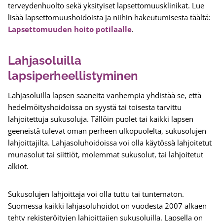
terveydenhuolto sekä yksityiset lapsettomuusklinikat. Lue
lisää lapsettomuushoidoista ja niihin hakeutumisesta täältä:
Lapsettomuuden hoito potilaalle
.
Lahjasoluilla
lapsiperheellistyminen
Lahjasoluilla lapsen saaneita vanhempia yhdistää se, että
hedelmöityshoidoissa on syystä tai toisesta tarvittu
lahjoitettuja sukusoluja. Tällöin puolet tai kaikki lapsen
geeneistä tulevat oman perheen ulkopuolelta, sukusolujen
lahjoittajilta. Lahjasoluhoidoissa voi olla käytössä lahjoitetut
munasolut tai siittiöt, molemmat sukusolut, tai lahjoitetut
alkiot.
Sukusolujen lahjoittaja voi olla tuttu tai tuntematon.
Suomessa kaikki lahjasoluhoidot on vuodesta 2007 alkaen
tehty rekisteröityjen lahjoittajien sukusoluilla. Lapsella on