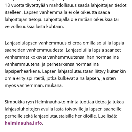
18 vuotta täytettyään mahdollisuus saada lahjoittajan tiedot
itselleen. Lapsen vanhemmalla ei ole oikeutta saada
lahjoittajan tietoja. Lahjoittajalla ole mitään oikeuksia tai
velvollisuuksia lasta kohtaan.
Lahjasolulapsen vanhemmuus ei eroa omilla soluilla lapsia
saaneiden vanhemmuudesta. Lahjasoluilla lapsia saaneet
vanhemmat kokevat vanhemmuutensa ihan normaalina
vanhemmuutena, ja perhearkensa normaalina
lapsiperhearkena. Lapsen lahjasolutaustaan liittyy kuitenkin
omia erityispiirteitä, jotka kulkevat aina lapsen, ja siten
myös vanhemman, mukana.
Simpukka ry:n Helminauha-toiminta tuottaa tietoa ja tukea
lahjasoluhoitojen avulla lasta toivoville ja lapsen saaneille
perheille sekä lahjasolutaustaisille henkilöille. Lue lisää:
helminauha.info
.