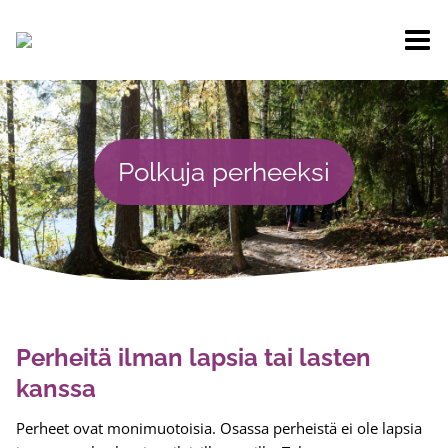
Siirry
sisältöön
Polkuja perheeksi
Perheitä ilman lapsia tai lasten
kanssa
Perheet ovat monimuotoisia. Osassa perheistä ei ole lapsia