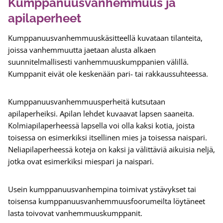
Kumppanuusvanhemmuus ja
apilaperheet
Kumppanuusvanhemmuuskäsitteellä kuvataan tilanteita,
joissa vanhemmuutta jaetaan alusta alkaen
suunnitelmallisesti vanhemmuuskumppanien välillä.
Kumppanit eivät ole keskenään pari- tai rakkaussuhteessa.
Kumppanuusvanhemmuusperheitä kutsutaan
apilaperheiksi. Apilan lehdet kuvaavat lapsen saaneita.
Kolmiapilaperheessä lapsella voi olla kaksi kotia, joista
toisessa on esimerkiksi itsellinen mies ja toisessa naispari.
Neliapilaperheessä koteja on kaksi ja välittäviä aikuisia neljä,
jotka ovat esimerkiksi miespari ja naispari.
Usein kumppanuusvanhempina toimivat ystävykset tai
toisensa kumppanuusvanhemmuusfoorumeilta löytäneet
lasta toivovat vanhemmuuskumppanit.