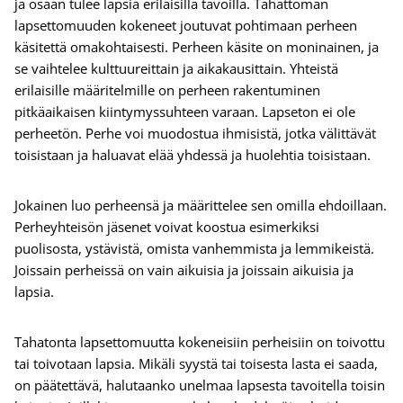
ja osaan tulee lapsia erilaisilla tavoilla. Tahattoman
lapsettomuuden kokeneet joutuvat pohtimaan perheen
käsitettä omakohtaisesti. Perheen käsite on moninainen, ja
se vaihtelee kulttuureittain ja aikakausittain. Yhteistä
erilaisille määritelmille on perheen rakentuminen
pitkäaikaisen kiintymyssuhteen varaan. Lapseton ei ole
perheetön. Perhe voi muodostua ihmisistä, jotka välittävät
toisistaan ja haluavat elää yhdessä ja huolehtia toisistaan.
Jokainen luo perheensä ja määrittelee sen omilla ehdoillaan.
Perheyhteisön jäsenet voivat koostua esimerkiksi
puolisosta, ystävistä, omista vanhemmista ja lemmikeistä.
Joissain perheissä on vain aikuisia ja joissain aikuisia ja
lapsia.
Tahatonta lapsettomuutta kokeneisiin perheisiin on toivottu
tai toivotaan lapsia. Mikäli syystä tai toisesta lasta ei saada,
on päätettävä, halutaanko unelmaa lapsesta tavoitella toisin