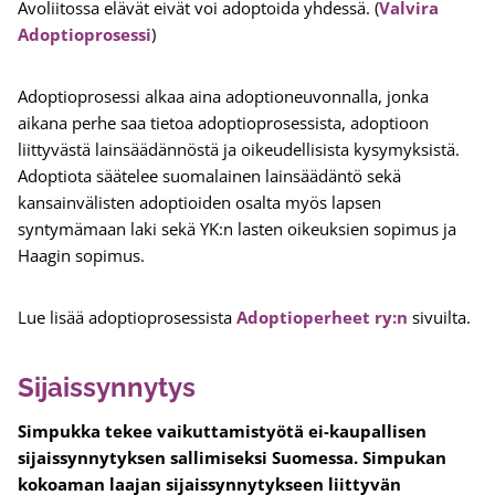
Avoliitossa elävät eivät voi adoptoida yhdessä. (
Valvira
Adoptioprosessi
)
Adoptioprosessi alkaa aina adoptioneuvonnalla, jonka
aikana perhe saa tietoa adoptioprosessista, adoptioon
liittyvästä lainsäädännöstä ja oikeudellisista kysymyksistä.
Adoptiota säätelee suomalainen lainsäädäntö sekä
kansainvälisten adoptioiden osalta myös lapsen
syntymämaan laki sekä YK:n lasten oikeuksien sopimus ja
Haagin sopimus.
Lue lisää adoptioprosessista
Adoptioperheet ry:n
sivuilta.
Sijaissynnytys
Simpukka tekee vaikuttamistyötä ei-kaupallisen
sijaissynnytyksen sallimiseksi Suomessa. Simpukan
kokoaman laajan sijaissynnytykseen liittyvän