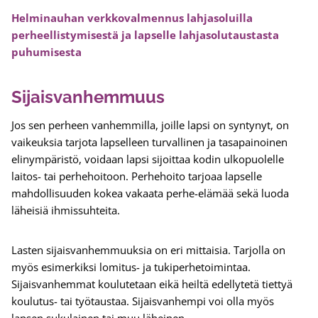
Helminauhan verkkovalmennus lahjasoluilla
perheellistymisestä ja lapselle lahjasolutaustasta
puhumisesta
Sijaisvanhemmuus
Jos sen perheen vanhemmilla, joille lapsi on syntynyt, on
vaikeuksia tarjota lapselleen turvallinen ja tasapainoinen
elinympäristö, voidaan lapsi sijoittaa kodin ulkopuolelle
laitos- tai perhehoitoon. Perhehoito tarjoaa lapselle
mahdollisuuden kokea vakaata perhe-elämää sekä luoda
läheisiä ihmissuhteita.
Lasten sijaisvanhemmuuksia on eri mittaisia. Tarjolla on
myös esimerkiksi lomitus- ja tukiperhetoimintaa.
Sijaisvanhemmat koulutetaan eikä heiltä edellytetä tiettyä
koulutus- tai työtaustaa. Sijaisvanhempi voi olla myös