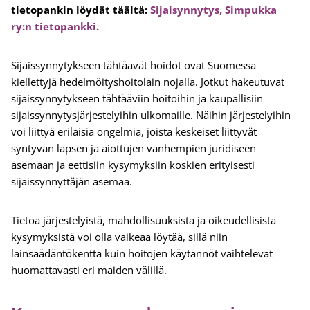
tietopankin löydät täältä:
Sijaisynnytys, Simpukka
ry:n tietopankki.
Sijaissynnytykseen tähtäävät hoidot ovat Suomessa
kiellettyjä hedelmöityshoitolain nojalla. Jotkut hakeutuvat
sijaissynnytykseen tähtääviin hoitoihin ja kaupallisiin
sijaissynnytysjärjestelyihin ulkomaille. Näihin järjestelyihin
voi liittyä erilaisia ongelmia, joista keskeiset liittyvät
syntyvän lapsen ja aiottujen vanhempien juridiseen
asemaan ja eettisiin kysymyksiin koskien erityisesti
sijaissynnyttäjän asemaa.
Tietoa järjestelyistä, mahdollisuuksista ja oikeudellisista
kysymyksistä voi olla vaikeaa löytää, sillä niin
lainsäädäntökenttä kuin hoitojen käytännöt vaihtelevat
huomattavasti eri maiden välillä.