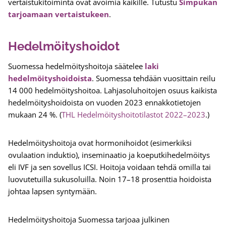
vertaistukitoiminta ovat avoimia kaikille. Tutustu
Simpukan
tarjoamaan vertaistukeen
.
Hedelmöityshoidot
Suomessa hedelmöityshoitoja säätelee
laki
hedelmöityshoidoista
. Suomessa tehdään vuosittain reilu
14 000 hedelmöityshoitoa. Lahjasoluhoitojen osuus kaikista
hedelmöityshoidoista on vuoden 2023 ennakkotietojen
mukaan 24 %. (
THL Hedelmöityshoitotilastot 2022–2023
.)
Hedelmöityshoitoja ovat hormonihoidot (esimerkiksi
ovulaation induktio), inseminaatio ja koeputkihedelmöitys
eli IVF ja sen sovellus ICSI. Hoitoja voidaan tehdä omilla tai
luovutetuilla sukusoluilla. Noin 17–18 prosenttia hoidoista
johtaa lapsen syntymään.
Hedelmöityshoitoja Suomessa tarjoaa julkinen