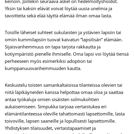
keinoin. Joillekin seuraava askel on hedelmöityshoidot.
Yksin tai kaksin elävät voivat löytää uusia unelmia ja
tavoitteita sekä elää täyttä elämää ilman omaa lasta.
Toisille läheiset suhteet sukulaisten ja ystävien lapsiin tai
omiin kummilapsiin tuovat kaivatun ”lapsilisän” elämään.
Sijaisvanhemmuus on tapa tarjota rakkautta ja
kotiympäristö pienelle ihmiselle. Oma lapsi voi löytää tiensä
perheeseen myös esimerkiksi adoption tai
kumppanuusvanhemmuuden kautta.
Keskustelu toisten samankaltaisissa tilanteissa olevien tai
niitä läpikäyneiden kanssa helpottaa omaa oloa ja saattaa
antaa työkaluja omien sisäisten solmukohtien
aukaisemiseen. Simpukka tarjoaa vertaistukea eri
elämäntilanteessa oleville tahattomasti lapsettomille, lasta
toivoville, lapsen saaneille ja lopullisesti lapsettomille.
Yhdistyksen tilaisuudet, vertaistapaamiset ja