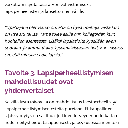
vaikuttamistyötä tasa-arvon vahvistamiseksi
lapsiperheellisten ja lapsettomien välille.
“Opettajana oletusarvo on, että on hyvä opettaja vasta kun
on itse äiti tai isä. Tämä tulee esille niin kollegoiden kuin
huoltajien asenteesta. Lisäksi lapsiasioita kysellään aivan
suoraan, ja ammattitaito kyseenalaistetaan heti, kun vastaus
on, että minulla ei ole lapsia.”
Tavoite 3. Lapsiperheellistymisen
mahdollisuudet ovat
yhdenvertaiset
Kaikilla lasta toivovilla on mahdollisuus lapsiperheellistyä.
Lapsiperheellistymisen esteitä puretaan. Ei-kaupallinen
sijaissynnytys on sallittua, julkinen terveydenhoito kattaa
hedelmöityshoidot tasapuolisesti, ja psykososiaalinen tuki