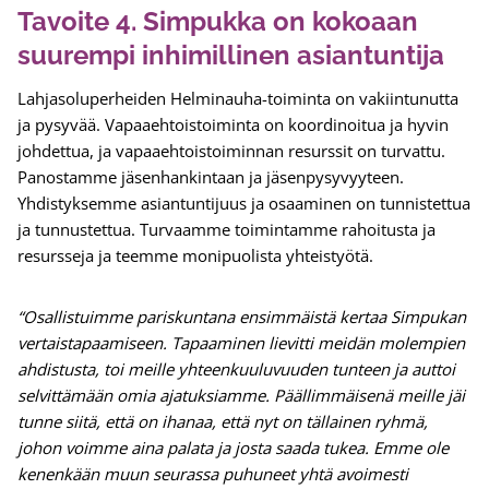
Tavoite 4. Simpukka on kokoaan
suurempi inhimillinen asiantuntija
Lahjasoluperheiden Helminauha-toiminta on vakiintunutta
ja pysyvää. Vapaaehtoistoiminta on koordinoitua ja hyvin
johdettua, ja vapaaehtoistoiminnan resurssit on turvattu.
Panostamme jäsenhankintaan ja jäsenpysyvyyteen.
Yhdistyksemme asiantuntijuus ja osaaminen on tunnistettua
ja tunnustettua. Turvaamme toimintamme rahoitusta ja
resursseja ja teemme monipuolista yhteistyötä.
“Osallistuimme pariskuntana ensimmäistä kertaa Simpukan
vertaistapaamiseen. Tapaaminen lievitti meidän molempien
ahdistusta, toi meille yhteenkuuluvuuden tunteen ja auttoi
selvittämään omia ajatuksiamme. Päällimmäisenä meille jäi
tunne siitä, että on ihanaa, että nyt on tällainen ryhmä,
johon voimme aina palata ja josta saada tukea. Emme ole
kenenkään muun seurassa puhuneet yhtä avoimesti