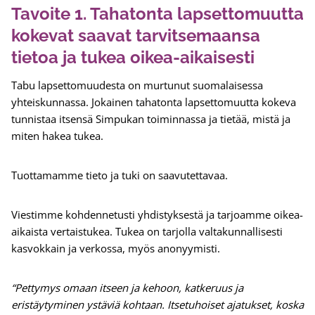
Tavoite 1. Tahatonta lapsettomuutta
kokevat saavat tarvitsemaansa
tietoa ja tukea oikea-aikaisesti
Tabu lapsettomuudesta on murtunut suomalaisessa
yhteiskunnassa. Jokainen tahatonta lapsettomuutta kokeva
tunnistaa itsensä Simpukan toiminnassa ja tietää, mistä ja
miten hakea tukea.
Tuottamamme tieto ja tuki on saavutettavaa.
Viestimme kohdennetusti yhdistyksestä ja tarjoamme oikea-
aikaista vertaistukea. Tukea on tarjolla valtakunnallisesti
kasvokkain ja verkossa, myös anonyymisti.
“Pettymys omaan itseen ja kehoon, katkeruus ja
eristäytyminen ystäviä kohtaan. Itsetuhoiset ajatukset, koska