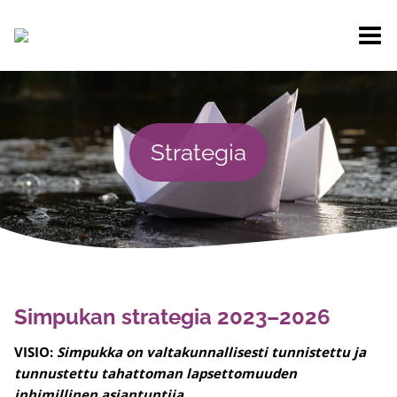
Siirry
sisältöön
Strategia
Simpukan strategia 2023–2026
VISIO:
Simpukka on valtakunnallisesti tunnistettu ja
tunnustettu tahattoman lapsettomuuden
inhimillinen asiantuntija.