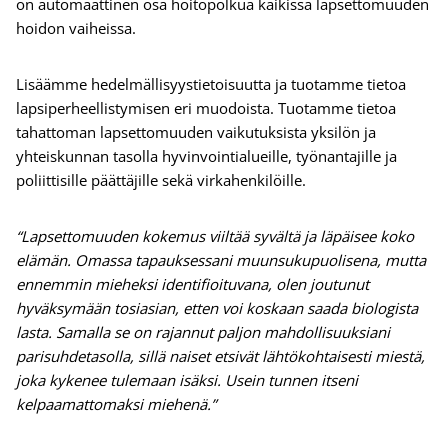
on automaattinen osa hoitopolkua kaikissa lapsettomuuden
hoidon vaiheissa.
Lisäämme hedelmällisyystietoisuutta ja tuotamme tietoa
lapsiperheellistymisen eri muodoista. Tuotamme tietoa
tahattoman lapsettomuuden vaikutuksista yksilön ja
yhteiskunnan tasolla hyvinvointialueille, työnantajille ja
poliittisille päättäjille sekä virkahenkilöille.
“Lapsettomuuden kokemus viiltää syvältä ja läpäisee koko
elämän. Omassa tapauksessani muunsukupuolisena, mutta
ennemmin mieheksi identifioituvana, olen joutunut
hyväksymään tosiasian, etten voi koskaan saada biologista
lasta. Samalla se on rajannut paljon mahdollisuuksiani
parisuhdetasolla, sillä naiset etsivät lähtökohtaisesti miestä,
joka kykenee tulemaan isäksi. Usein tunnen itseni
kelpaamattomaksi miehenä.”