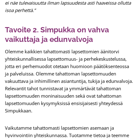
ei näe tulevaisuutta ilman lapsuudesta asti haaveissa ollutta
isoa perhettä.”
Tavoite 2. Simpukka on vahva
vaikuttaja ja edunvalvoja
Olemme kaikkien tahattomasti lapsettomien äänitorvi
yhteiskunnallisessa lapsettomuus- ja perhekeskustelussa,
jotta eri perhemuodot otetaan huomioon päätöksenteossa
ja palveluissa. Olemme tahattoman lapsettomuuden
vakuuttava ja inhimillinen asiantuntija, tukija ja edunvalvoja.
Relevantit tahot tunnistavat ja ymmärtävät tahattoman
lapsettomuuden moninaisuuden sekä ovat tahattoman
lapsettomuuden kysymyksissä ensisijaisesti yhteydessä
Simpukkaan.
Vaikutamme tahattomasti lapsettomien asemaan ja
hyvinvointiin yhteiskunnassa. Tuotamme tietoa ja teemme