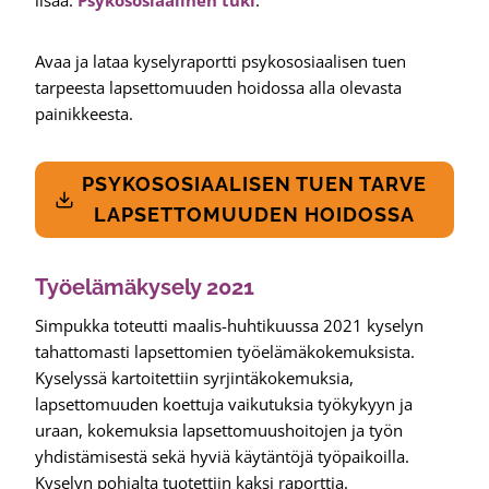
Avaa ja lataa kyselyraportti psykososiaalisen tuen
tarpeesta lapsettomuuden hoidossa alla olevasta
painikkeesta.
PSYKOSOSIAALISEN TUEN TARVE
LAPSETTOMUUDEN HOIDOSSA
Työelämäkysely 2021
Simpukka toteutti maalis-huhtikuussa 2021 kyselyn
tahattomasti lapsettomien työelämäkokemuksista.
Kyselyssä kartoitettiin syrjintäkokemuksia,
lapsettomuuden koettuja vaikutuksia työkykyyn ja
uraan, kokemuksia lapsettomuushoitojen ja työn
yhdistämisestä sekä hyviä käytäntöjä työpaikoilla.
Kyselyn pohjalta tuotettiin kaksi raporttia.