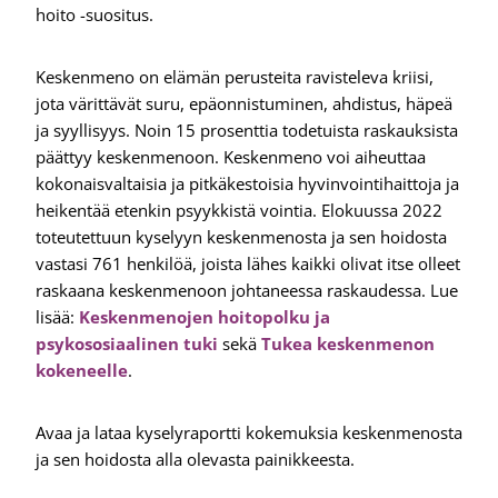
hoito -suositus.
Keskenmeno on elämän perusteita ravisteleva kriisi,
jota värittävät suru, epäonnistuminen, ahdistus, häpeä
ja syyllisyys. Noin 15 prosenttia todetuista raskauksista
päättyy keskenmenoon. Keskenmeno voi aiheuttaa
kokonaisvaltaisia ja pitkäkestoisia hyvinvointihaittoja ja
heikentää etenkin psyykkistä vointia. Elokuussa 2022
toteutettuun kyselyyn keskenmenosta ja sen hoidosta
vastasi 761 henkilöä, joista lähes kaikki olivat itse olleet
raskaana keskenmenoon johtaneessa raskaudessa. Lue
lisää:
Keskenmenojen hoitopolku ja
psykososiaalinen tuki
sekä
Tukea keskenmenon
kokeneelle
.
Avaa ja lataa kyselyraportti kokemuksia keskenmenosta
ja sen hoidosta alla olevasta painikkeesta.