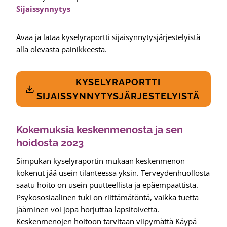
Sijaissynnytys
Avaa ja lataa kyselyraportti sijaisynnytysjärjestelyistä
alla olevasta painikkeesta.
KYSELYRAPORTTI
SIJAISSYNNYTYSJÄRJESTELYISTÄ
Kokemuksia keskenmenosta ja sen
hoidosta 2023
Simpukan kyselyraportin mukaan keskenmenon
kokenut jää usein tilanteessa yksin. Terveydenhuollosta
saatu hoito on usein puutteellista ja epäempaattista.
Psykososiaalinen tuki on riittämätöntä, vaikka tuetta
jääminen voi jopa horjuttaa lapsitoivetta.
Keskenmenojen hoitoon tarvitaan viipymättä Käypä