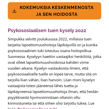
KOKEMUKSIA KESKENMENOSTA
JA SEN HOIDOSTA
Psykososiaalisen tuen kysely 2022
Simpukka selvitti joulukuussa 2022, millaisia tuen
tarpeita lapsettomuushoitoja läpikäyvillä on ja kuinka
psykososiaalinen tuki toteutuu osana hoitopolkua
Suomessa. Kyselyyn haettiin vastaajiksi henkilöitä, jotka
ovat olleet lapsettomuushoidoissa kahden viime
vuoden aikana. Kyselyn vastauksista ilmeni, että
psykososiaaliselle tuelle on kipeä tarve, mutta sitä on
tarjolla liian vähän, liian harvoin. Liian moni kyselyn
vastaajista totesi jääneensä lähes tuetta ja
läpikäyneensä lapsettomuushoitoja ilman, että heidän
psyykkisestä hyvinvoinnistaan oltaisiin oltu
kiinnostuneita tai että siihen olisi tarjottu tukea. Lue
lisää:
Psykososiaalinen tuki
.