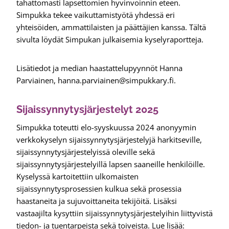
tahattomasti lapsettomien hyvinvoinnin eteen.
Simpukka tekee vaikuttamistyötä yhdessä eri
yhteisöiden, ammattilaisten ja päättäjien kanssa. Tältä
sivulta löydät Simpukan julkaisemia kyselyraportteja.
Lisätiedot ja median haastattelupyynnöt Hanna
Parviainen, hanna.parviainen@simpukkary.fi.
Sijaissynnytysjärjestelyt 2025
Simpukka toteutti elo-syyskuussa 2024 anonyymin
verkkokyselyn sijaissynnytysjärjestelyjä harkitseville,
sijaissynnytysjärjestelyissä oleville sekä
sijaissynnytysjärjestelyillä lapsen saaneille henkilöille.
Kyselyssä kartoitettiin ulkomaisten
sijaissynnytysprosessien kulkua sekä prosessia
haastaneita ja sujuvoittaneita tekijöitä. Lisäksi
vastaajilta kysyttiin sijaissynnytysjärjestelyihin liittyvistä
tiedon- ja tuentarpeista sekä toiveista. Lue lisää: