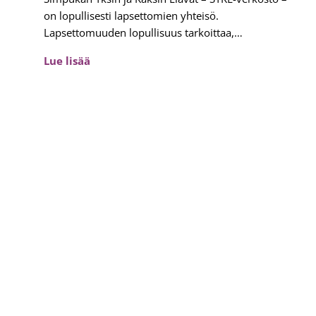
on lopullisesti lapsettomien yhteisö.
Lapsettomuuden lopullisuus tarkoittaa,…
S
Lue lisää
i
m
p
u
k
a
n
Y
k
s
i
n
j
a
K