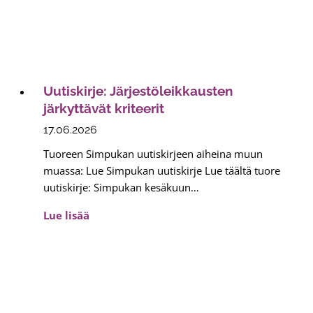
a
k
s
i
n
Uutiskirje: Järjestöleikkausten
E
järkyttävät kriteerit
l
17.06.2026
ä
v
Tuoreen Simpukan uutiskirjeen aiheina muun
i
muassa: Lue Simpukan uutiskirje Lue täältä tuore
e
uutiskirje: Simpukan kesäkuun…
n
U
Lue lisää
S
u
Y
t
K
i
E
s
-
k
p