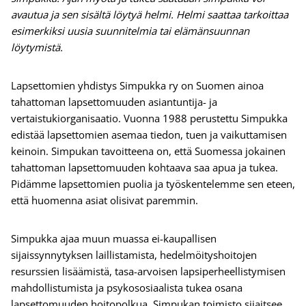
avautua ja sen sisältä löytyä helmi. Helmi saattaa tarkoittaa
esimerkiksi uusia suunnitelmia tai elämänsuunnan
löytymistä.
Lapsettomien yhdistys Simpukka ry on Suomen ainoa
tahattoman lapsettomuuden asiantuntija- ja
vertaistukiorganisaatio. Vuonna 1988 perustettu Simpukka
edistää lapsettomien asemaa tiedon, tuen ja vaikuttamisen
keinoin. Simpukan tavoitteena on, että Suomessa jokainen
tahattoman lapsettomuuden kohtaava saa apua ja tukea.
Pidämme lapsettomien puolia ja työskentelemme sen eteen,
että huomenna asiat olisivat paremmin.
Simpukka ajaa muun muassa ei-kaupallisen
sijaissynnytyksen laillistamista, hedelmöityshoitojen
resurssien lisäämistä, tasa-arvoisen lapsiperheellistymisen
mahdollistumista ja psykososiaalista tukea osana
lapsettomuuden hoitopolkua. Simpukan toimisto sijaitsee