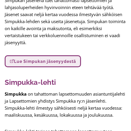
Simpukan jäsenenä tuet tahattomasti lapsettomien ja
lahjasoluperheiden hyvinvoinnin eteen tehtävää työtä.
Jäsenet saavat neljä kertaa vuodessa ilmestyvän sähköisen
Simpukka-lehden sekä useita jäsenetuja. Simpukan toiminta
on kaikille avointa ja maksutonta, eli esimerkiksi
vertaistukeen tai verkkoluennoille osallistuminen ei vaadi
jäsenyyttä.
Lue Simpukan jäsenyydestä
Simpukka-lehti
Simpukka
on tahattoman lapsettomuuden asiantuntijalehti
ja Lapsettomien yhdistys Simpukka ry:n jäsenlehti.
Simpukka-lehti ilmestyy sähköisesti neljä kertaa vuodessa:
maaliskuussa, kesäkuussa, lokakuussa ja joulukuussa.