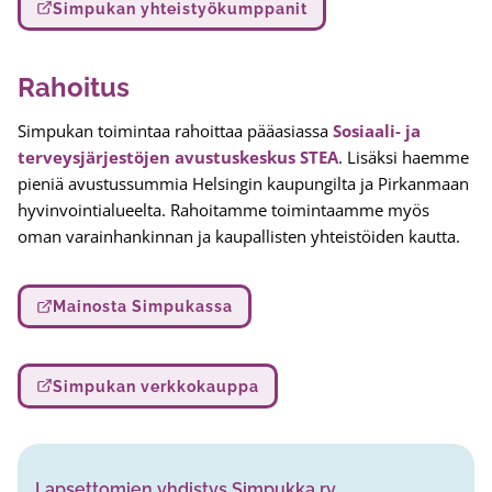
Simpukan yhteistyökumppanit
Rahoitus
Simpukan toimintaa rahoittaa pääasiassa
Sosiaali- ja
terveysjärjestöjen avustuskeskus STEA
. Lisäksi haemme
pieniä avustussummia Helsingin kaupungilta ja Pirkanmaan
hyvinvointialueelta. Rahoitamme toimintaamme myös
oman varainhankinnan ja kaupallisten yhteistöiden kautta.
Mainosta Simpukassa
Simpukan verkkokauppa
Lapsettomien yhdistys Simpukka ry