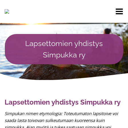
Siirry
sisältöön
Lapsettomien yhdistys
Simpukka ry
Lapsettomien yhdistys Simpukka ry
Simpukan nimen etymologia: Toteutumaton lapsitoive voi
saada lasta toivovan sulkeutumaan kuoreensa kuin
simpukka. Ajan myötä ja tukea saatuaan simpukka voi