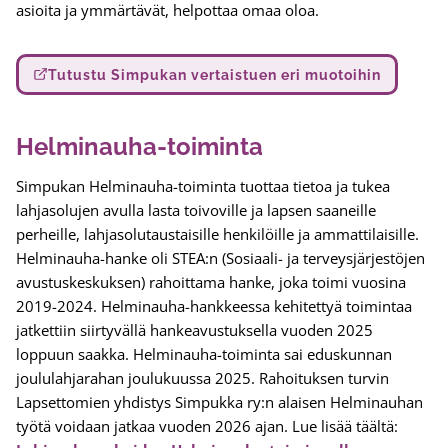
asioita ja ymmärtävät, helpottaa omaa oloa.
Tutustu Simpukan vertaistuen eri muotoihin
Helminauha-toiminta
Simpukan Helminauha-toiminta tuottaa tietoa ja tukea
lahjasolujen avulla lasta toivoville ja lapsen saaneille
perheille, lahjasolutaustaisille henkilöille ja ammattilaisille.
Helminauha-hanke oli STEA:n (Sosiaali- ja terveysjärjestöjen
avustuskeskuksen) rahoittama hanke, joka toimi vuosina
2019-2024. Helminauha-hankkeessa kehitettyä toimintaa
jatkettiin siirtyvällä hankeavustuksella vuoden 2025
loppuun saakka. Helminauha-toiminta sai eduskunnan
joululahjarahan joulukuussa 2025. Rahoituksen turvin
Lapsettomien yhdistys Simpukka ry:n alaisen Helminauhan
työtä voidaan jatkaa vuoden 2026 ajan. Lue lisää täältä: