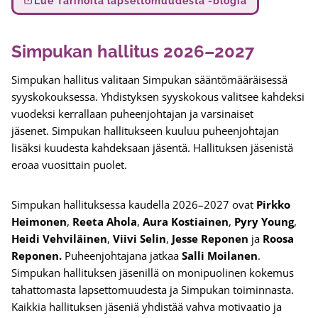
Lue Tarinoita lapsettomuudesta -blogia
Simpukan hallitus 2026–2027
Simpukan hallitus valitaan Simpukan sääntömääräisessä
syyskokouksessa. Yhdistyksen syyskokous valitsee kahdeksi
vuodeksi kerrallaan puheenjohtajan ja varsinaiset
jäsenet. Simpukan hallitukseen kuuluu puheenjohtajan
lisäksi kuudesta kahdeksaan jäsentä. Hallituksen jäsenistä
eroaa vuosittain puolet.
Simpukan hallituksessa kaudella 2026–2027 ovat
Pirkko
Heimonen
,
Reeta Ahola
,
Aura Kostiainen
,
Pyry Young
,
Heidi Vehviläinen
,
Viivi Selin
,
Jesse Reponen
ja
Roosa
Reponen.
Puheenjohtajana jatkaa
Salli Moilanen
.
Simpukan hallituksen jäsenillä on monipuolinen kokemus
tahattomasta lapsettomuudesta ja Simpukan toiminnasta.
Kaikkia hallituksen jäseniä yhdistää vahva motivaatio ja