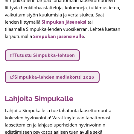
Simpukka-lehti tarjoaa tahattomaan lapsettomuuteen
liittyviä henkilöhaastatteluja, kolumneja, tutkimustietoa,
vaikuttamistyön kuulumisia ja vertaistukea. Saat
lehden
liittymällä
Simpukan jäseneksi
tai
tilaamalla Simpukka-lehden vuosikerran. Lehteä luetaan
kirjautumalla
Simpukan jäsensivulle
.
Tutustu Simpukka-lehteen
Simpukka-lehden mediakortti 2026
Lahjoita Simpukalle
Lahjoita Simpukalle ja tue tahatonta lapsettomuutta
kokevien hyvinvointia! Varat käytetään tahattomasti
lapsettomien ja lahjasoluperheiden hyvinvoinnin
edistämiseen psykososiaalisen tuen avulla sekä