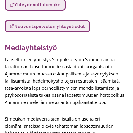
Yhteydenottolomake
Neuvontapalvelun yhteystiedot
Mediayhteistyö
Lapsettomien yhdistys Simpukka ry on Suomen ainoa
tahattoman lapsettomuuden asiantuntijaorganisaatio.
Ajamme muun muassa ei-kaupallisen sijaissynnytyksen
laillistamista, hedelmöityshoitojen resurssien lisäämistä,
tasa-arvoista lapsiperheellistymisen mahdollistamista ja
psykososiaalista tukea osana lapsettomuuden hoitopolkua.
Annamme mielellämme asiantuntijahaastatteluja.
Simpukan mediavertaisten listalla on useita eri
elämäntilanteissa olevia tahattoman lapsettomuuden
kokeneita. Välitämme yhteystietoja medialle.