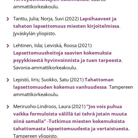
ammattikorkeakoulu.
Tanttu, Julia; Norja, Suvi (2022)
Lapsihaaveet ja
tahaton lapsettomuus miesten kirjoitelmissa
.
Jyväskylän yliopisto.
Lehtinen, Iida; Leiviskä, Roosa (2021)
Lapsettomuushoitoja saavien kokemuksia
psyykkisestä hyvinvoinnista ja tuen tarpeesta
.
Savonia-ammattikorkeakoulu.
Lepistö, Iiris; Suokko, Satu (2021)
Tahattoman
lapsettomuuden kokemus vanhuudessa
.
Tampereen
ammattikorkeakoulu.
Meriruoho-Lindroos, Laura (2021)
”Jos vois puhua
vaikka formuloista välillä tai tehrä jotain muuta
siinä samalla” -Tutkimus miesten kokemuksista
tahattomasta lapsettomuudesta ja vertaistuesta.
Tampereen yliopisto.