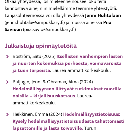
Olkaa yhteydessä, jos mieleenne nousee joku teitä
kiinnostava aihe, niin mielellämme teemme yhteistyötä.
Lahjasoluteemoissa voi olla yhteydessä
Jenni Huhtalaan
(jenni.huhtala@simpukkary.fi) ja muissa aiheissa
Piia
Savioon
(piia.savio@simpukkary.fi)
Julkaistuja opinnäytetöitä
Boström, Satu (2025)
Itsellisten vanhempien lasten
ja nuorten kokemuksia perheestä, voimavaroista
ja tuen tarpeista
. Laurea-ammattikorkeakoulu.
Buljugin, Jenni & Ohramaa, Alma (2024)
Hedelmällisyyteen liittyvät tutkimukset nuorilla
naisilla – kirjallisuuskatsaus
.
Laurea-
ammattikorkeakoulu.
Heikkinen, Emma (2024)
Hedelmällisyystietoisuus:
Kysely hedelmällisyystietoisuudesta tahattomasti
lapsettomille ja lasta toivoville
.
Turun