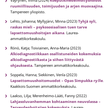
Väyrynen, Vilma (2024)
Koeputkihedelmöityshoidot
ruumiillisuuden, toimijuuden ja arjen muovaajina
.
Tampereen yliopisto.
Lehto, Johanna; Myllyjärvi, Minna (2023)
Tyhjä syli,
raskas mieli – psykososiaalisen tuen tarve
lapsettomuushoitojen aikana
.
Laurea-
ammattikorkeakoulu.
Rönö, Katja; Toiviainen, Anna-Maria (2023)
Alkiodiagnostiikkaan osallistuneiden kokemuksia
alkiodiagnostiikasta ja siihen liittyvästä
ohjauksesta.
Tampereen ammattikorkeakoulu.
Soppela, Hanna; Siekkinen, Venla (2023)
Lapsettomuushoitomuodot – Opas Simpukka ry:lle
.
Kaakkois-Suomen ammattikorkeakoulu.
Laakso, Lilja; Merenheimo-Lääti, Fanny (2022)
Lahjasoluvanhemman kohtaaminen neuvolassa –
Terveydenhoitajien kokemuksia
.
Laurea-