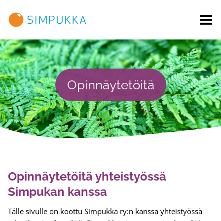
Siirry
sisältöön
Opinnäytetöitä
Opinnäytetöitä yhteistyössä
Simpukan kanssa
Tälle sivulle on koottu Simpukka ry:n kanssa yhteistyössä