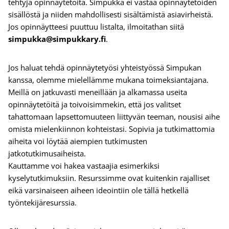
tehtyjä opinnäytetöitä. Simpukka ei vastaa opinnäytetöiden
sisällöstä ja niiden mahdollisesti sisältämistä asiavirheistä.
Jos opinnäytteesi puuttuu listalta, ilmoitathan siitä
simpukka@simpukkary.fi
.
Jos haluat tehdä opinnäytetyösi yhteistyössä Simpukan
kanssa, olemme mielellämme mukana toimeksiantajana.
Meillä on jatkuvasti meneillään ja alkamassa useita
opinnäytetöitä ja toivoisimmekin, että jos valitset
tahattomaan lapsettomuuteen liittyvän teeman, nousisi aihe
omista mielenkiinnon kohteistasi. Sopivia ja tutkimattomia
aiheita voi löytää aiempien tutkimusten
jatkotutkimusaiheista.
Kauttamme voi hakea vastaajia esimerkiksi
kyselytutkimuksiin. Resurssimme ovat kuitenkin rajalliset
eikä varsinaiseen aiheen ideointiin ole tällä hetkellä
työntekijäresurssia.