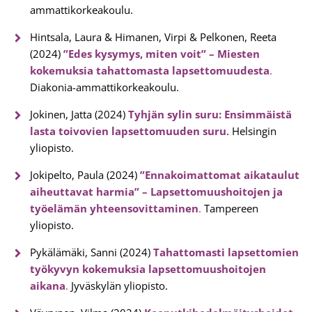
ammattikorkeakoulu.
Hintsala, Laura & Himanen, Virpi & Pelkonen, Reeta
(2024)
”Edes kysymys, miten voit” – Miesten
kokemuksia tahattomasta lapsettomuudesta
.
Diakonia-ammattikorkeakoulu.
Jokinen, Jatta (2024)
Tyhjän sylin suru: Ensimmäistä
lasta toivovien lapsettomuuden suru
. Helsingin
yliopisto.
Jokipelto, Paula (2024)
”Ennakoimattomat aikataulut
aiheuttavat harmia” – Lapsettomuushoitojen ja
työelämän yhteensovittaminen
.
Tampereen
yliopisto.
Pykälämäki, Sanni (2024)
Tahattomasti lapsettomien
työkyvyn kokemuksia lapsettomuushoitojen
aikana
.
Jyväskylän yliopisto.