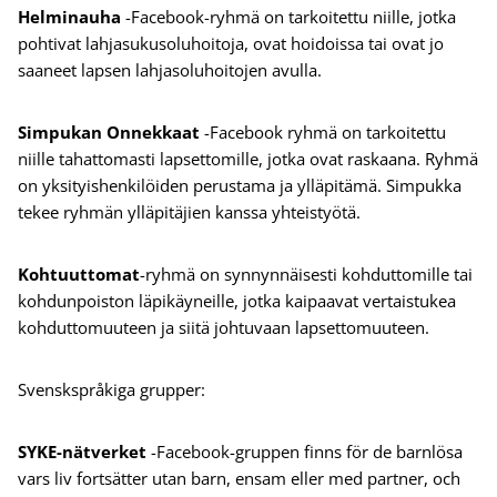
Helminauha
-Facebook-ryhmä on tarkoitettu niille, jotka
pohtivat lahjasukusoluhoitoja, ovat hoidoissa tai ovat jo
saaneet lapsen lahjasoluhoitojen avulla.
Simpukan Onnekkaat
-Facebook ryhmä on tarkoitettu
niille tahattomasti lapsettomille, jotka ovat raskaana. Ryhmä
on yksityishenkilöiden perustama ja ylläpitämä. Simpukka
tekee ryhmän ylläpitäjien kanssa yhteistyötä.
Kohtuuttomat
-ryhmä on synnynnäisesti kohduttomille tai
kohdunpoiston läpikäyneille, jotka kaipaavat vertaistukea
kohduttomuuteen ja siitä johtuvaan lapsettomuuteen.
Svenskspråkiga grupper:
SYKE-nätverket
-Facebook-gruppen finns för de barnlösa
vars liv fortsätter utan barn, ensam eller med partner, och