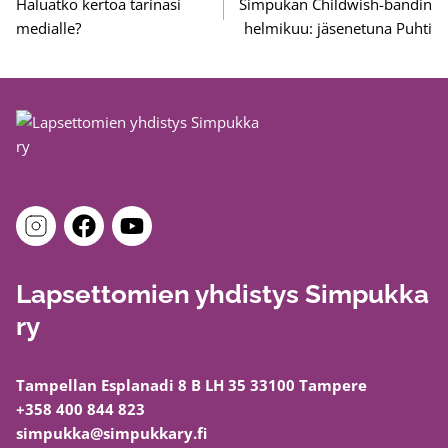
selaus
Haluatko kertoa tarinasi
Simpukan Childwish-bändin
medialle?
helmikuu: jäsenetuna Puhti
Lapsettomien yhdistys Simpukka
ry
Tampellan Esplanadi 8 B LH 35 33100 Tampere
+358 400 844 823
simpukka@simpukkary.fi