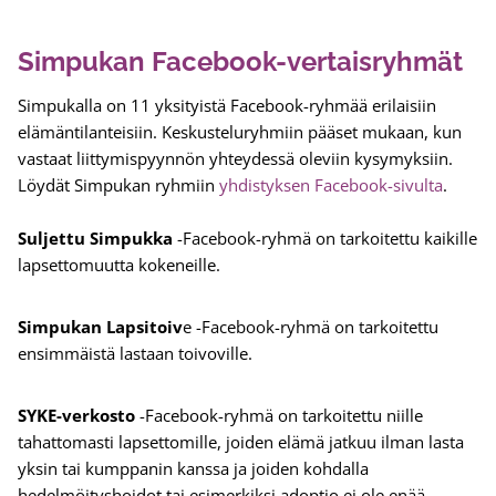
Simpukan Facebook-vertaisryhmät
Simpukalla on 11 yksityistä Facebook-ryhmää erilaisiin
elämäntilanteisiin. Keskusteluryhmiin pääset mukaan, kun
vastaat liittymispyynnön yhteydessä oleviin kysymyksiin.
Löydät Simpukan ryhmiin
yhdistyksen Facebook-sivulta
.
Suljettu Simpukka
-Facebook-ryhmä on tarkoitettu kaikille
lapsettomuutta kokeneille.
Simpukan Lapsitoiv
e -Facebook-ryhmä on tarkoitettu
ensimmäistä lastaan toivoville.
SYKE-verkosto
-Facebook-ryhmä on tarkoitettu niille
tahattomasti lapsettomille, joiden elämä jatkuu ilman lasta
yksin tai kumppanin kanssa ja joiden kohdalla
hedelmöityshoidot tai esimerkiksi adoptio ei ole enää