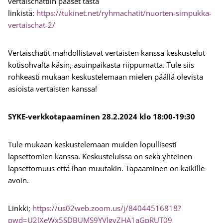
vertaischattiin pääset tästä
linkistä:
https://tukinet.net/ryhmachatit/nuorten-simpukka-
vertaischat-2/
Vertaischatit mahdollistavat vertaisten kanssa keskustelut
kotisohvalta käsin, asuinpaikasta riippumatta. Tule siis
rohkeasti mukaan keskustelemaan mielen päällä olevista
asioista vertaisten kanssa!
SYKE-verkkotapaaminen 28.2.2024 klo 18:00-19:30
Tule mukaan keskustelemaan muiden lopullisesti
lapsettomien kanssa. Keskusteluissa on sekä yhteinen
lapsettomuus että ihan muutakin. Tapaaminen on kaikille
avoin.
Linkki;
https://us02web.zoom.us/j/84044516818?
pwd=U2lXeWx5SDBUMS9YVlgyZHA1aGpRUT09