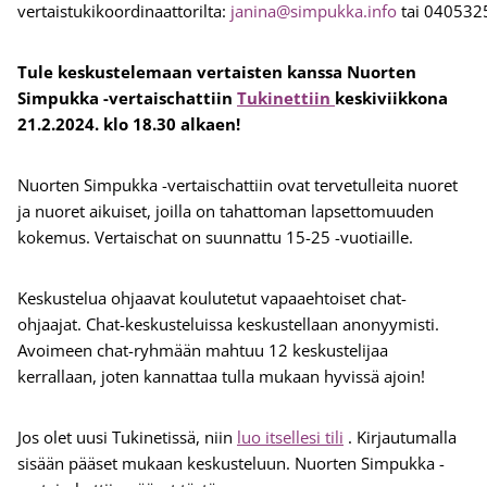
vertaistukikoordinaattorilta:
janina@simpukka.info
tai 040532
Tule keskustelemaan vertaisten kanssa Nuorten
Simpukka -vertaischattiin
Tukinettiin
keskiviikkona
21.2.2024. klo 18.30 alkaen!
Nuorten Simpukka -vertaischattiin ovat tervetulleita nuoret
ja nuoret aikuiset, joilla on tahattoman lapsettomuuden
kokemus. Vertaischat on suunnattu 15-25 -vuotiaille.
Keskustelua ohjaavat koulutetut vapaaehtoiset chat-
ohjaajat. Chat-keskusteluissa keskustellaan anonyymisti.
Avoimeen chat-ryhmään mahtuu 12 keskustelijaa
kerrallaan, joten kannattaa tulla mukaan hyvissä ajoin!
Jos olet uusi Tukinetissä, niin
luo itsellesi tili
. Kirjautumalla
sisään pääset mukaan keskusteluun. Nuorten Simpukka -