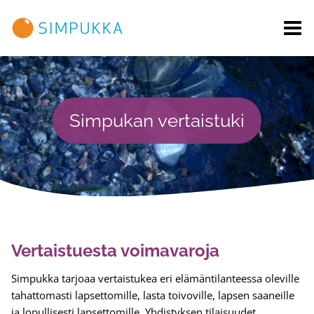
Siirry
sisältöön
Simpukan vertaistuki
Vertaistuesta voimavaroja
Simpukka tarjoaa vertaistukea eri elämäntilanteessa oleville
tahattomasti lapsettomille, lasta toivoville, lapsen saaneille
ja lopullisesti lapsettomille. Yhdistyksen tilaisuudet,