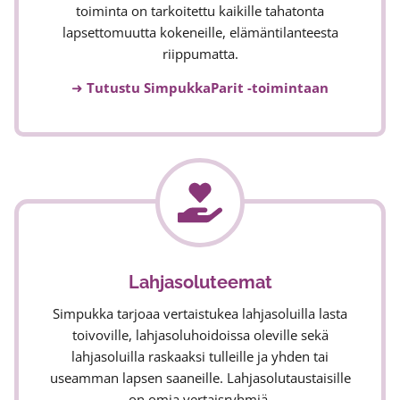
toiminta on tarkoitettu kaikille tahatonta
lapsettomuutta kokeneille, elämäntilanteesta
riippumatta.
➜
Tutustu SimpukkaParit -toimintaan
Lahjasoluteemat
Simpukka tarjoaa vertaistukea lahjasoluilla lasta
toivoville, lahjasoluhoidoissa oleville sekä
lahjasoluilla raskaaksi tulleille ja yhden tai
useamman lapsen saaneille. Lahjasolutaustaisille
on omia vertaisryhmiä.