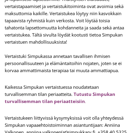
vertaistapaamiset ja vertaistukitoiminta ovat avoimia sekä
maksuttomia kaikille. Vertaistukea löytyy niin kasvokkain
tapaavista ryhmistä kuin verkosta. Voit löytää toisia
tahatonta lapsettomuutta kohdanneita ja saada sekä antaa
vertaistukea. Tältä sivulta löydät kootusti tietoa Simpukan
vertaistuen mahdollisuuksista!
Vertaistuki Simpukassa annetaan tavallisen ihmisen
persoonallisuuteen ja elämäntaitoihin nojaten, joten se ei
korvaa ammattimaista terapiaa tai muuta ammattiapua.
Kaikessa Simpukan vertaistuessa noudatetaan
turvallisemman tilan periaatteita.
Tutustu Simpukan
turvallisemman tilan periaatteisiin
.
Vertaistukeen liittyvissä kysymyksissä voit olla yhteydessä
Simpukan vapaaehtoistoiminnan asiantuntijaan: Anniina
Valkonen, anniina.valkonen(at)simpukkary.fi, +358 40 5325