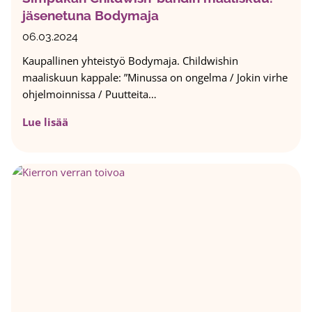
f
jäsenetuna Bodymaja
t
a
t
k
06.03.2024
y
t
Kaupallinen yhteistyö Bodymaja. Childwishin
o
a
maaliskuun kappale: ”Minussa on ongelma / Jokin virhe
m
t
ohjelmoinnissa / Puutteita…
a
?
n
V
S
Lue lisää
a
a
i
i
s
m
t
t
p
s
a
u
e
a
k
n
k
a
ä
y
n
s
C
e
h
l
i
y
l