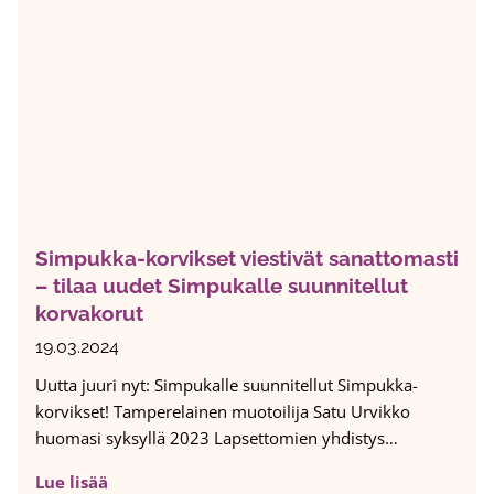
t
ä
m
ä
s
s
ä
s
i
Simpukka-korvikset viestivät sanattomasti
j
– tilaa uudet Simpukalle suunnitellut
a
korvakorut
i
s
19.03.2024
s
Uutta juuri nyt: Simpukalle suunnitellut Simpukka-
y
korvikset! Tamperelainen muotoilija Satu Urvikko
n
huomasi syksyllä 2023 Lapsettomien yhdistys…
n
y
S
Lue lisää