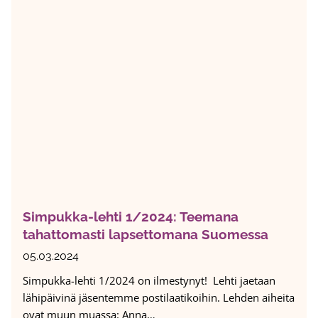
i
e
e
e
r
l
a
ä
a
m
n
ä
a
s
J
i
a
t
a
ä
n
r
a
k
Simpukka-lehti 1/2024: Teemana
V
e
tahattomasti lapsettomana Suomessa
a
i
h
s
05.03.2024
o
t
Simpukka-lehti 1/2024 on ilmestynyt! Lehti jaetaan
l
ä
lähipäivinä jäsentemme postilaatikoihin. Lehden aiheita
u
e
ovat muun muassa: Anna…