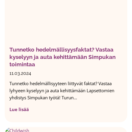
,
o
a
S
h
k
i
t
o
m
a
r
p
j
u
u
a
t
k
n
Tunnetko hedelmällisyysfaktat? Vastaa
k
k
kyselyyn ja auta kehittämään Simpukan
a
i
toimintaa
-
r
k
j
11.03.2024
o
o
Tunnetko hedelmällisyyteen liittyvät faktat? Vastaa
r
i
lyhyeen kyselyyn ja auta kehittämään Lapsettomien
v
t
yhdistys Simpukan työtä! Turun…
i
u
k
s
T
Lue lisää
s
:
u
e
N
n
t
ä
n