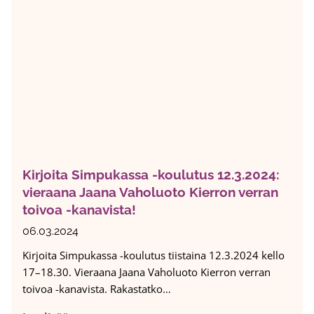
y
d
n
w
j
i
a
s
a
h
u
-
t
b
a
ä
k
n
e
d
Kirjoita Simpukassa -koulutus 12.3.2024:
h
i
vieraana Jaana Vaholuoto Kierron verran
i
n
toivoa -kanavista!
t
m
t
a
06.03.2024
ä
a
Kirjoita Simpukassa -koulutus tiistaina 12.3.2024 kello
m
l
17–18.30. Vieraana Jaana Vaholuoto Kierron verran
ä
i
toivoa -kanavista. Rakastatko…
ä
s
n
k