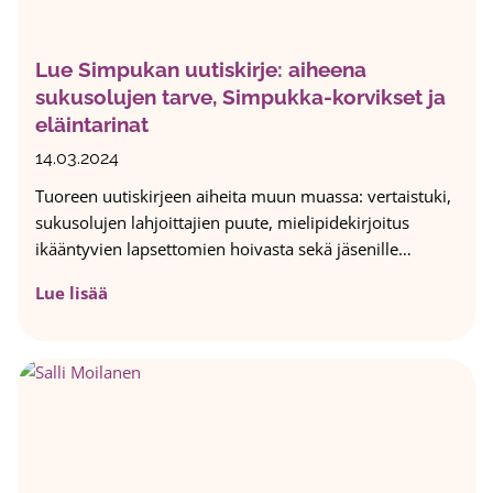
a
e
a
s
Lue Simpukan uutiskirje: aiheena
l
t
sukusolujen tarve, Simpukka-korvikset ja
a
i
i
eläintarinat
v
s
ä
14.03.2024
i
t
Tuoreen uutiskirjeen aiheita muun muassa: vertaistuki,
l
s
sukusolujen lahjoittajien puute, mielipidekirjoitus
t
a
ikääntyvien lapsettomien hoivasta sekä jäsenille…
a
n
–
a
L
Lue lisää
L
t
u
a
t
e
p
o
S
s
m
i
e
a
m
t
s
p
t
t
u
o