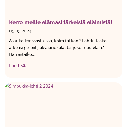
a
k
j
o
a
u
Kerro meille elämäsi tärkeistä eläimistä!
l
u
05.03.2024
t
Asuuko kanssasi kissa, koira tai kani? Ilahduttaako
u
arkeasi gerbiili, akvaariokalat tai joku muu eläin?
s
Harrastatko…
1
2
K
Lue lisää
.
e
3
r
.
r
2
o
0
m
2
e
4
i
:
l
v
l