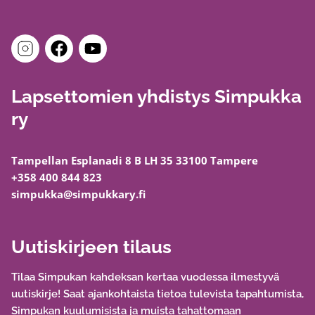
g
g
v
2
o
e
e
4
a
:
-
T
k
e
a
Lapsettomien yhdistys Simpukka
e
n
m
ry
a
a
v
n
i
Tampellan Esplanadi 8 B LH 35 33100 Tampere
a
s
+358 400 844 823
t
t
simpukka@simpukkary.fi
a
a
h
!
a
Uutiskirjeen tilaus
t
t
Tilaa Simpukan kahdeksan kertaa vuodessa ilmestyvä
o
uutiskirje! Saat ajankohtaista tietoa tulevista tapahtumista,
m
Simpukan kuulumisista ja muista tahattomaan