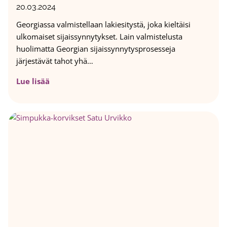
20.03.2024
Georgiassa valmistellaan lakiesitystä, joka kieltäisi
ulkomaiset sijaissynnytykset. Lain valmistelusta
huolimatta Georgian sijaissynnytysprosesseja
järjestävät tahot yhä…
G
Lue lisää
e
o
r
g
i
a
o
n
k
i
e
l