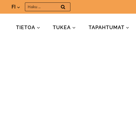
Siirry
Haku:
FI
sisältöön
TIETOA
TUKEA
TAPAHTUMAT