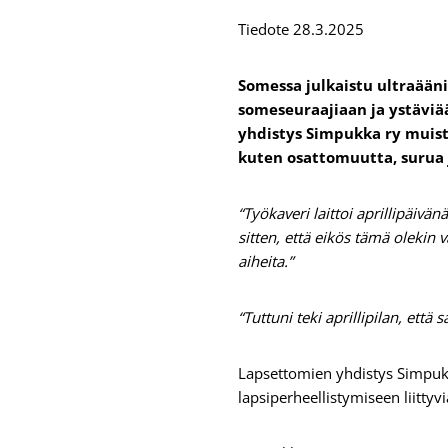
Tiedote 28.3.2025
Somessa julkaistu ultraäänik
someseuraajiaan ja ystäviää
yhdistys Simpukka ry muistu
kuten osattomuutta, surua 
“Työkaveri laittoi aprillipäiv
sitten, että eikös tämä olekin
aiheita.”
“Tuttuni teki aprillipilan, ett
Lapsettomien yhdistys Simpukk
lapsiperheellistymiseen liitty