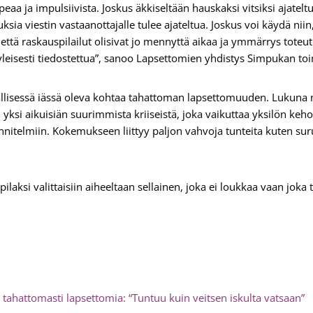
aa ja impulsiivista. Joskus äkkiseltään hauskaksi vitsiksi ajateltu 
ksia viestin vastaanottajalle tulee ajateltua. Joskus voi käydä nii
, että raskauspilailut olisivat jo mennyttä aikaa ja ymmärrys tot
o yleisesti tiedostettua”, sanoo Lapsettomien yhdistys Simpukan t
llisessä iässä oleva kohtaa tahattoman lapsettomuuden. Lukuna 
ksi aikuisiän suurimmista kriiseistä, joka vaikuttaa yksilön keho
nitelmiin. Kokemukseen liittyy paljon vahvoja tunteita kuten suru
ilaksi valittaisiin aiheeltaan sellainen, joka ei loukkaa vaan joka toi
a tahattomasti lapsettomia: “Tuntuu kuin veitsen iskulta vatsaan”