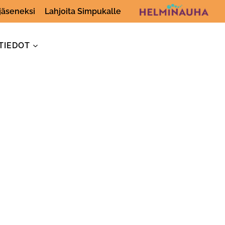
 jäseneksi
Lahjoita Simpukalle
TIEDOT