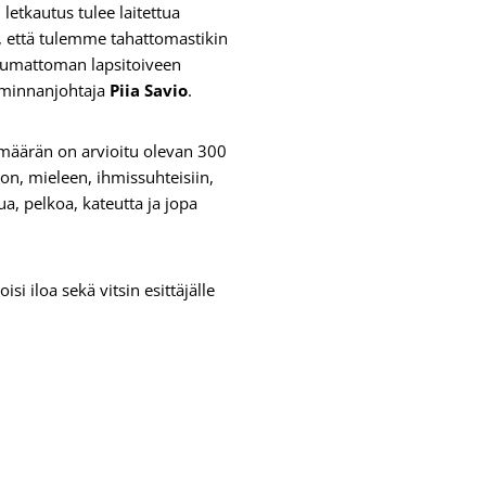
letkautus tulee laitettua
n, että tulemme tahattomastikin
eutumattoman lapsitoiveen
oiminnanjohtaja
Piia Savio
.
määrän on arvioitu olevan 300
on, mieleen, ihmissuhteisiin,
a, pelkoa, kateutta ja jopa
si iloa sekä vitsin esittäjälle