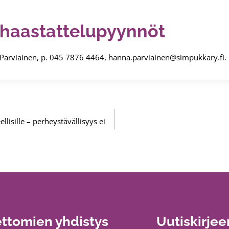
a haastattelupyynnöt
 Parviainen, p. 045 7876 4464, hanna.parviainen@simpukkary.fi.
lisille – perheystävällisyys ei
ttomien yhdistys
Uutiskirjee