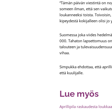
“Tämän päivän viestintä on nope
someen ilman, että sen vaikutu
loukanneeksi toista. Toivoisin
kipeydestä kokijalleen olisi j
Suomessa joka viides hedelmä
000. Tahaton lapsettomuus on y
talouteen ja tulevaisuudensuun
vihaa.
Simpukka ehdottaa, että aprillip
että kuulijalle.
Lue myös
Aprillipila raskaudesta loukka