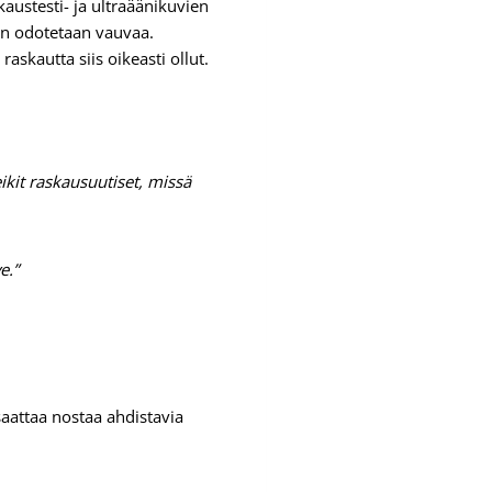
austesti- ja ultraäänikuvien
een odotetaan vauvaa.
askautta siis oikeasti ollut.
eikit raskausuutiset, missä
e.”
saattaa nostaa ahdistavia