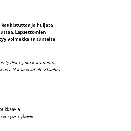
t kauhistuttaa ja huijata
atuttaa. Lapsettomien
ttyy voimakkaita tunteita,
ps-tyylistä. Joku kommentoi
ensa. Nämä eivät ole vitsailun
loukkaavia
uksia kysymykseen.