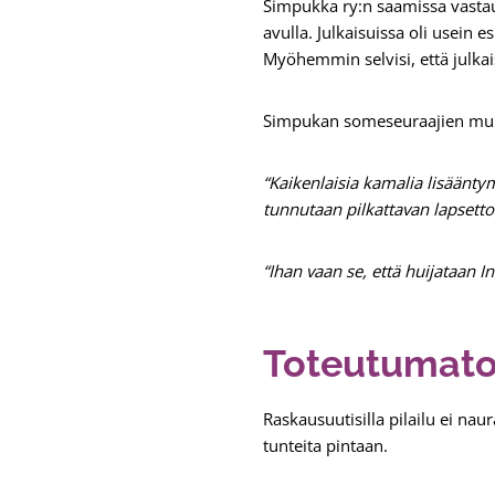
Simpukka ry:n saamissa vastau
avulla. Julkaisuissa oli usein 
Myöhemmin selvisi, että julkais
Simpukan someseuraajien muka
“Kaikenlaisia kamalia lisääntym
tunnutaan pilkattavan lapsetto
“Ihan vaan se, että huijataan I
Toteutumaton
Raskausuutisilla pilailu ei nau
tunteita pintaan.