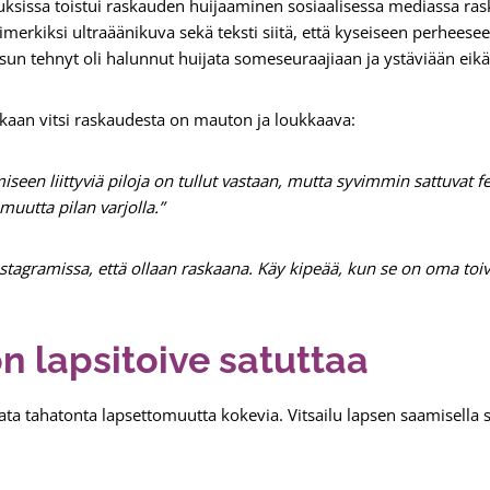
ksissa toistui raskauden huijaaminen sosiaalisessa mediassa rask
esimerkiksi ultraäänikuva sekä teksti siitä, että kyseiseen perhees
un tehnyt oli halunnut huijata someseuraajiaan ja ystäviään eikä r
an vitsi raskaudesta on mauton ja loukkaava:
iseen liittyviä piloja on tullut vastaan, mutta syvimmin sattuvat f
muutta pilan varjolla.”
nstagramissa, että ollaan raskaana. Käy kipeää, kun se on oma toiv
 lapsitoive satuttaa
rata tahatonta lapsettomuutta kokevia. Vitsailu lapsen saamisella 