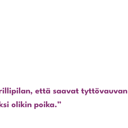
rillipilan, että saavat tyttövauva
i olikin poika.”