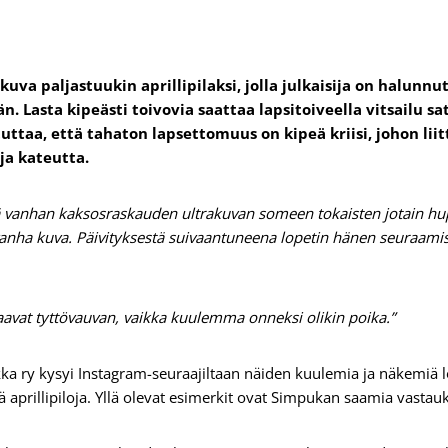
uva paljastuukin aprillipilaksi, jolla julkaisija on halunnu
n. Lasta kipeästi toivovia saattaa lapsitoiveella vitsailu s
ttaa, että tahaton lapsettomuus on kipeä kriisi, johon lii
ja kateutta.
änä vanhan kaksosraskauden ultrakuvan someen tokaisten jotain hu
 vanha kuva. Päivityksestä suivaantuneena lopetin hänen seuraamis
ä saavat tyttövauvan, vaikka kuulemma onneksi olikin poika.”
a ry kysyi Instagram-seuraajiltaan näiden kuulemia ja näkemiä 
viä aprillipiloja. Yllä olevat esimerkit ovat Simpukan saamia vasta