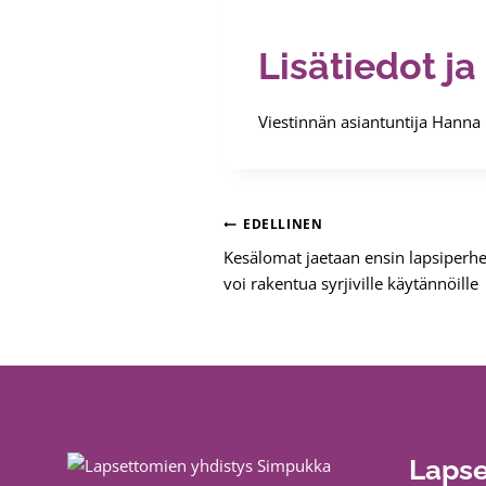
Lisätiedot j
Viestinnän asiantuntija Hanna
Artikkelien
EDELLINEN
Kesälomat jaetaan ensin lapsiperheel
selaus
voi rakentua syrjiville käytännöille
Lapse