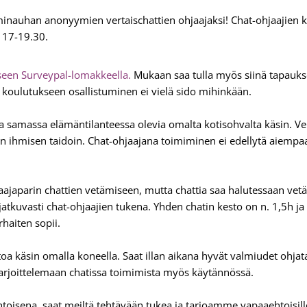
nauhan anonyymien vertaischattien ohjaajaksi! Chat-ohjaajien ko
 17-19.30.
een Surveypal-lomakkeella.
Mukaan saa tulla myös siinä tapauks
– koulutukseen osallistuminen ei vielä sido mihinkään.
ia samassa elämäntilanteessa olevia omalta kotisohvalta käsin. Ve
sen ihmisen taidoin. Chat-ohjaajana toimiminen ei edellytä aiemp
ajaparin chattien vetämiseen, mutta chattia saa halutessaan vetä
atkuvasti chat-ohjaajien tukena. Yhden chatin kesto on n. 1,5h ja
rhaiten sopii.
oa käsin omalla koneella. Saat illan aikana hyvät valmiudet ohja
 harjoittelemaan chatissa toimimista myös käytännössä.
oisena, saat meiltä tehtävään tukea ja tarjoamme vapaaehtoisil