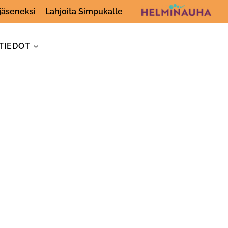
 jäseneksi
Lahjoita Simpukalle
TIEDOT