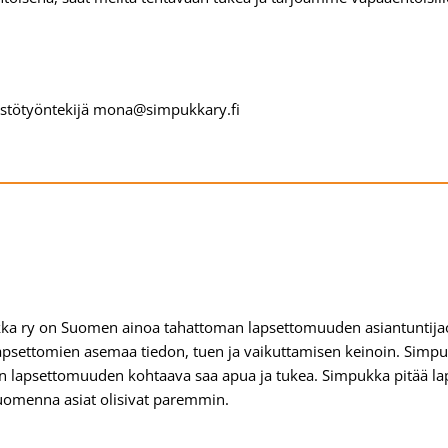
estötyöntekijä mona@simpukkary.fi
ka ry on Suomen ainoa tahattoman lapsettomuuden asiantuntija
apsettomien asemaa tiedon, tuen ja vaikuttamisen keinoin. Simpuk
 lapsettomuuden kohtaava saa apua ja tukea. Simpukka pitää lap
huomenna asiat olisivat paremmin.