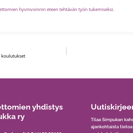
settomien hyvinvoinnin eteen tehtävän työn tukemiseksi.
a koulutukset
ttomien yhdistys
Uutiskirjee
kka ry
Tilaa Simpukan kahd
ajankohtaista tieto