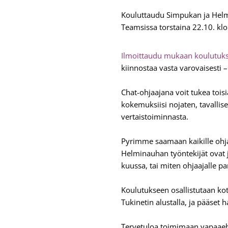
Kouluttaudu Simpukan ja Helmi
Teamsissa torstaina 22.10. klo
Ilmoittaudu mukaan koulutuks
kiinnostaa vasta varovaisesti 
Chat-ohjaajana voit tukea tois
kokemuksiisi nojaten, tavalli
vertaistoiminnasta.
Pyrimme saamaan kaikille ohja
Helminauhan työntekijät ovat j
kuussa, tai miten ohjaajalle pa
Koulutukseen osallistutaan kot
Tukinetin alustalla, ja pääset
Tervetuloa toimimaan vapaaeht