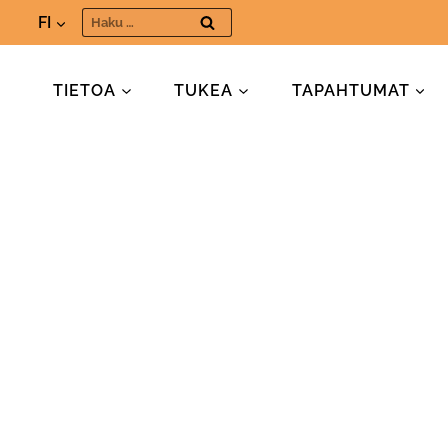
Siirry
Haku:
FI
sisältöön
TIETOA
TUKEA
TAPAHTUMAT