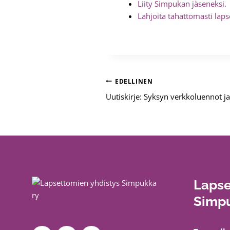
Liity Simpukan jäseneksi.
Lahjoita tahattomasti lap
Artikkelien
EDELLINEN
Uutiskirje: Syksyn verkkoluennot j
selaus
Lapse
Simpu