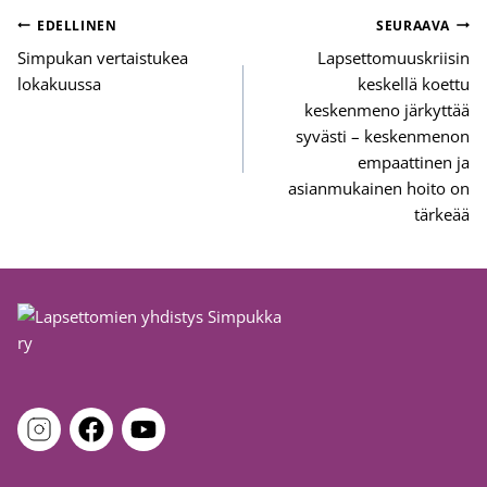
Artikkelien
EDELLINEN
SEURAAVA
selaus
Simpukan vertaistukea
Lapsettomuuskriisin
lokakuussa
keskellä koettu
keskenmeno järkyttää
syvästi – keskenmenon
empaattinen ja
asianmukainen hoito on
tärkeää