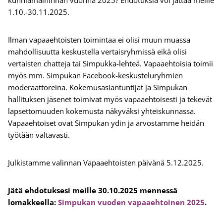
kunniamaininnan vuonna 2025? Ehdotuksia voi jättää meille
1.10.-30.11.2025.
Ilman vapaaehtoisten toimintaa ei olisi muun muassa
mahdollisuutta keskustella vertaisryhmissä eikä olisi
vertaisten chatteja tai Simpukka-lehteä. Vapaaehtoisia toimii
myös mm. Simpukan Facebook-keskusteluryhmien
moderaattoreina. Kokemusasiantuntijat ja Simpukan
hallituksen jäsenet toimivat myös vapaaehtoisesti ja tekevät
lapsettomuuden kokemusta näkyväksi yhteiskunnassa.
Vapaaehtoiset ovat Simpukan ydin ja arvostamme heidän
työtään valtavasti.
Julkistamme valinnan Vapaaehtoisten päivänä 5.12.2025.
Jätä ehdotuksesi meille 30.10.2025 mennessä
lomakkeella:
Simpukan vuoden vapaaehtoinen 2025
.