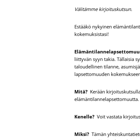
Välitämme kirjoituskutsun.
Estääkö nykyinen elämäntilante
kokemuksistasi!
Elämäntilannelapsettomuud
liittyvän syyn takia. Tällaisi
taloudellinen tilanne, asumisjär
lapsettomuuden kokemuksee
Mitä?
Kerään kirjoituskutsulla
elämäntilannelapsettomuutta
Kenelle?
Voit vastata kirjoit
Miksi?
Tämän yhteiskuntatiete