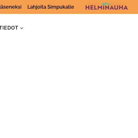
 jäseneksi
Lahjoita Simpukalle
TIEDOT