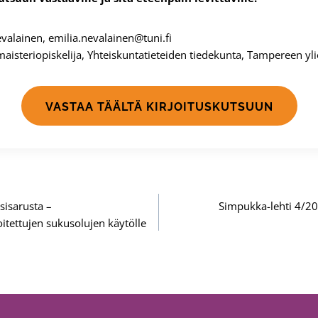
Nevalainen, emilia.nevalainen@tuni.fi
isteriopiskelija, Yhteiskuntatieteiden tiedekunta, Tampereen yl
VASTAA TÄÄLTÄ KIRJOITUSKUTSUUN
asisarusta –
Simpukka-lehti 4/20
oitettujen sukusolujen käytölle