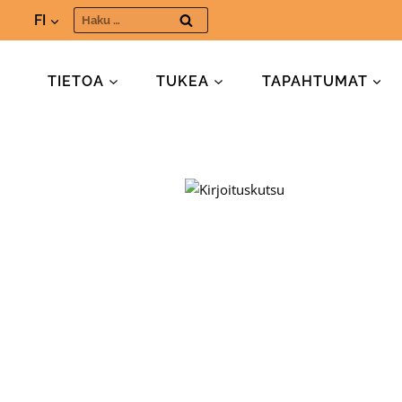
Siirry
Haku:
FI
sisältöön
TIETOA
TUKEA
TAPAHTUMAT