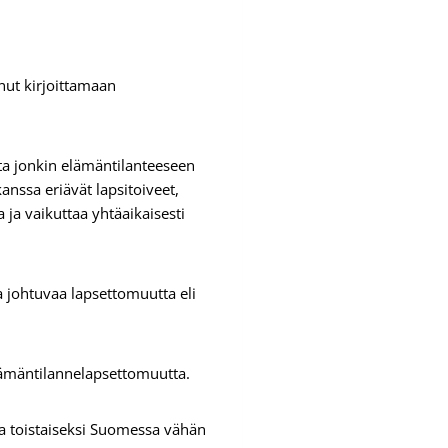
nut kirjoittamaan
ta jonkin elämäntilanteeseen
anssa eriävät lapsitoiveet,
a ja vaikuttaa yhtäaikaisesti
a johtuvaa lapsettomuutta eli
 elämäntilannelapsettomuutta.
oa toistaiseksi Suomessa vähän