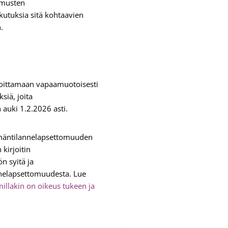
emusten
kutuksia sitä kohtaavien
an.
rjoittamaan vapaamuotoisesti
iä, joita
n auki 1.2.2026 asti.
lämäntilannelapsettomuuden
kirjoitin
n syitä ja
nelapsettomuudesta. Lue
illakin on oikeus tukeen ja