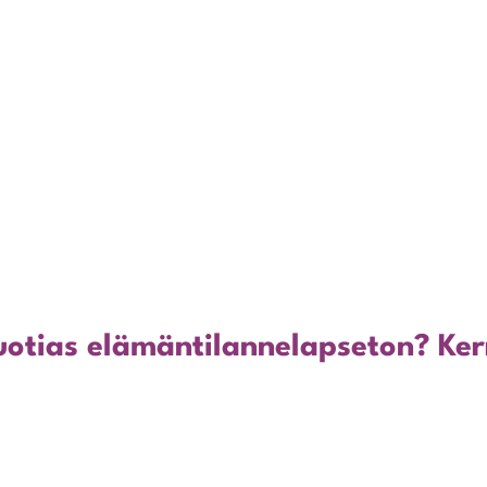
otias elämäntilannelapseton? Ker
!