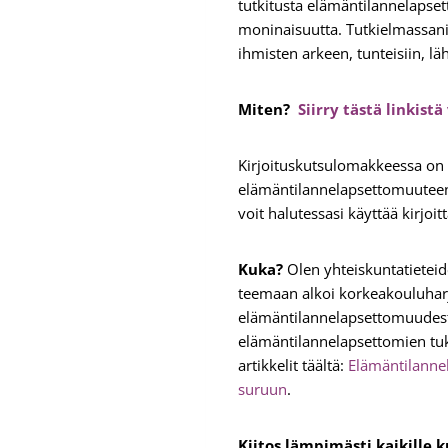
tutkitusta elämäntilannelaps
moninaisuutta. Tutkielmassani 
ihmisten arkeen, tunteisiin, 
Miten?
Siirry tästä linkis
Kirjoituskutsulomakkeessa on k
elämäntilannelapsettomuuteen
voit halutessasi käyttää kirjoi
Kuka?
Olen yhteiskuntatieteid
teemaan alkoi korkeakouluharjo
elämäntilannelapsettomuudesta 
elämäntilannelapsettomien t
artikkelit täältä:
Elämäntilann
suruun
.
Kiitos lämpimästi kaikille k