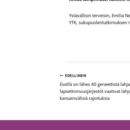
Ystävällisin terveisin, Emilia 
YTK, sukupuolentutkimuksen ma
Artikkelien
EDELLINEN
Essillä on lähes 40 geneettistä lahj
selaus
lapsettomuusjärjestöt vaativat lahj
kansainvälisiä rajoituksia