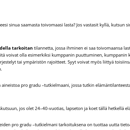
esi sinua saamasta toivomaasi lasta? Jos vastasit kyllä, kutsun si
ella tarkoitan
tilannetta, jossa ihminen ei saa toivomaansa las
a syitä voivat olla esimerkiksi kumppanin puuttuminen, kumppanin k
jestelyt tai ympäristön rajoitteet. Syyt voivat myös liittyä toisiins
n.
 aineistoa pro gradu –tutkielmaani, jossa tutkin elämäntilanteest
.
uskutsuun, jos olet 24–40-vuotias, lapseton ja koet tällä hetkellä
iden pro gradu –tutkielmani tarkoituksena on tuottaa uutta tiet