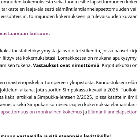
ettomuuden kokemuksesta sekä tuoda esille lapsettomuuden kok
tarkastelen laaja-alaisesti elämäntilantilannelapsettomuuden vai
läheissuhteisiin, toimijuuden kokemukseen ja tulevaisuuden kuva
tä vastaamaan kutsuun
.
aksi taustatietokysymystä ja avoin tekstikenttä, jossa pääset ki
 liittyvistä kokemuksistasi. Lomakkeessa on mukana apukysymyks
ttamisen tukena.
Vastaukset ovat nimettömiä
. Kirjoituskutsu o
en maisteriopiskelija Tampereen yliopistosta. Kiinnostukseni e
itteluni aikana, jota suoritin Simpukassa keväällä 2025. Tuolloin 
kaksi artikkelia Simpukka-lehteen 2/2025, joissa käsittelin ilmiö
ukemista sekä Simpukan someseuraajien kokemuksia elämäntilan
elapsettomuus on moninainen kokemus
ja
Elämäntilannelapsettom
utsuun vastaaville ja sitä eteenpäin levittäville!