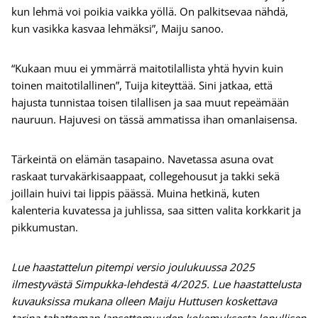
kun lehmä voi poikia vaikka yöllä. On palkitsevaa nähdä,
kun vasikka kasvaa lehmäksi”, Maiju sanoo.
“Kukaan muu ei ymmärrä maitotilallista yhtä hyvin kuin
toinen maitotilallinen”, Tuija kiteyttää. Sini jatkaa, että
hajusta tunnistaa toisen tilallisen ja saa muut repeämään
nauruun. Hajuvesi on tässä ammatissa ihan omanlaisensa.
Tärkeintä on elämän tasapaino. Navetassa asuna ovat
raskaat turvakärkisaappaat, collegehousut ja takki sekä
joillain huivi tai lippis päässä. Muina hetkinä, kuten
kalenteria kuvatessa ja juhlissa, saa sitten valita korkkarit ja
pikkumustan.
Lue haastattelun pitempi versio joulukuussa 2025
ilmestyvästä Simpukka-lehdestä 4/2025. Lue haastattelusta
kuvauksissa mukana olleen Maiju Huttusen koskettava