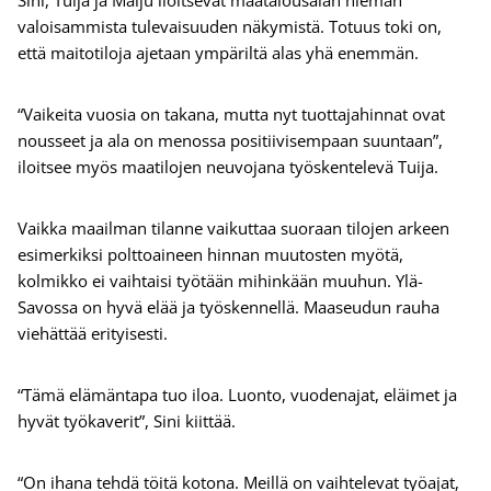
Sini, Tuija ja Maiju iloitsevat maatalousalan hieman
valoisammista tulevaisuuden näkymistä. Totuus toki on,
että maitotiloja ajetaan ympäriltä alas yhä enemmän.
“Vaikeita vuosia on takana, mutta nyt tuottajahinnat ovat
nousseet ja ala on menossa positiivisempaan suuntaan”,
iloitsee myös maatilojen neuvojana työskentelevä Tuija.
Vaikka maailman tilanne vaikuttaa suoraan tilojen arkeen
esimerkiksi polttoaineen hinnan muutosten myötä,
kolmikko ei vaihtaisi työtään mihinkään muuhun. Ylä-
Savossa on hyvä elää ja työskennellä. Maaseudun rauha
viehättää erityisesti.
“Tämä elämäntapa tuo iloa. Luonto, vuodenajat, eläimet ja
hyvät työkaverit”, Sini kiittää.
“On ihana tehdä töitä kotona. Meillä on vaihtelevat työajat,