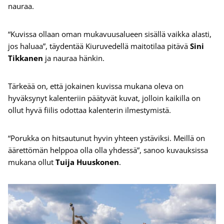
nauraa.
“Kuvissa ollaan oman mukavuusalueen sisällä vaikka alasti,
jos haluaa”, täydentää Kiuruvedellä maitotilaa pitävä
Sini
Tikkanen
ja nauraa hänkin.
Tärkeää on, että jokainen kuvissa mukana oleva on
hyväksynyt kalenteriin päätyvät kuvat, jolloin kaikilla on
ollut hyvä fiilis odottaa kalenterin ilmestymistä.
“Porukka on hitsautunut hyvin yhteen ystäviksi. Meillä on
äärettömän helppoa olla olla yhdessä”, sanoo kuvauksissa
mukana ollut
Tuija Huuskonen
.