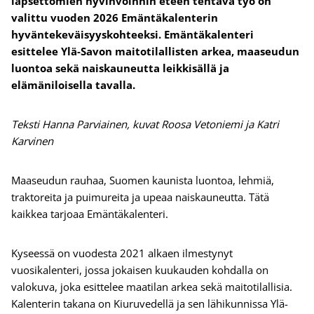
lapsettomien hyvinvoinnin eteen tehtävä työ on
valittu vuoden 2026 Emäntäkalenterin
hyväntekeväisyyskohteeksi. Emäntäkalenteri
esittelee Ylä-Savon maitotilallisten arkea, maaseudun
luontoa sekä naiskauneutta leikkisällä ja
elämäniloisella tavalla.
Teksti Hanna Parviainen, kuvat Roosa Vetoniemi ja Katri
Karvinen
Maaseudun rauhaa, Suomen kaunista luontoa, lehmiä,
traktoreita ja puimureita ja upeaa naiskauneutta. Tätä
kaikkea tarjoaa Emäntäkalenteri.
Kyseessä on vuodesta 2021 alkaen ilmestynyt
vuosikalenteri, jossa jokaisen kuukauden kohdalla on
valokuva, joka esittelee maatilan arkea sekä maitotilallisia.
Kalenterin takana on Kiuruvedellä ja sen lähikunnissa Ylä-