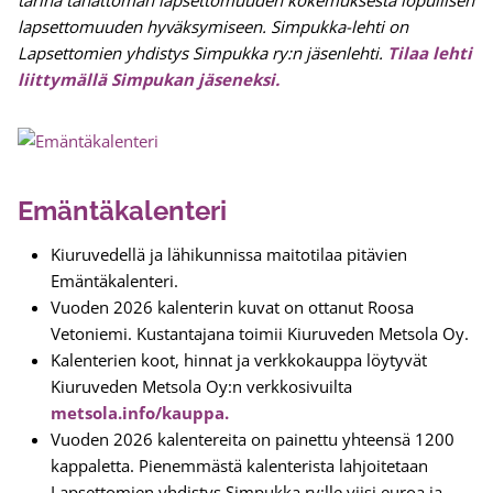
tarina tahattoman lapsettomuuden kokemuksesta lopullisen
lapsettomuuden hyväksymiseen. Simpukka-lehti on
Lapsettomien yhdistys Simpukka ry:n jäsenlehti.
Tilaa lehti
liittymällä Simpukan jäseneksi.
Emäntäkalenteri
Kiuruvedellä ja lähikunnissa maitotilaa pitävien
Emäntäkalenteri.
Vuoden 2026 kalenterin kuvat on ottanut Roosa
Vetoniemi. Kustantajana toimii Kiuruveden Metsola Oy.
Kalenterien koot, hinnat ja verkkokauppa löytyvät
Kiuruveden Metsola Oy:n verkkosivuilta
metsola.info/kauppa.
Vuoden 2026 kalentereita on painettu yhteensä 1200
kappaletta. Pienemmästä kalenterista lahjoitetaan
Lapsettomien yhdistys Simpukka ry:lle viisi euroa ja