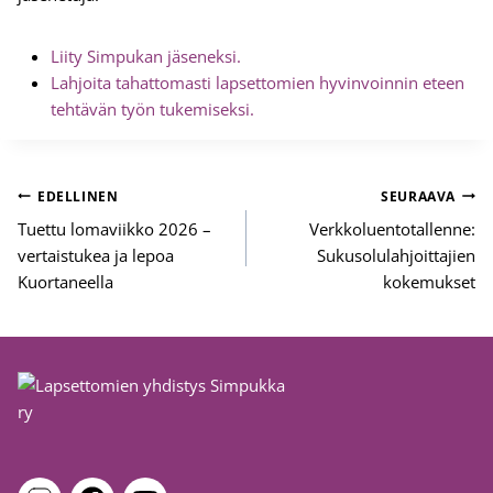
Liity Simpukan jäseneksi.
Lahjoita tahattomasti lapsettomien hyvinvoinnin eteen
tehtävän työn tukemiseksi.
Artikkelien
EDELLINEN
SEURAAVA
selaus
Tuettu lomaviikko 2026 –
Verkkoluentotallenne:
vertaistukea ja lepoa
Sukusolulahjoittajien
Kuortaneella
kokemukset