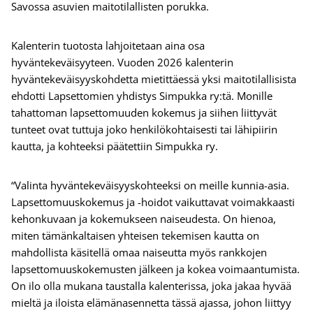
Savossa asuvien maitotilallisten porukka.
Kalenterin tuotosta lahjoitetaan aina osa
hyväntekeväisyyteen. Vuoden 2026 kalenterin
hyväntekeväisyyskohdetta mietittäessä yksi maitotilallisista
ehdotti Lapsettomien yhdistys Simpukka ry:tä. Monille
tahattoman lapsettomuuden kokemus ja siihen liittyvät
tunteet ovat tuttuja joko henkilökohtaisesti tai lähipiirin
kautta, ja kohteeksi päätettiin Simpukka ry.
“Valinta hyväntekeväisyyskohteeksi on meille kunnia-asia.
Lapsettomuuskokemus ja -hoidot vaikuttavat voimakkaasti
kehonkuvaan ja kokemukseen naiseudesta. On hienoa,
miten tämänkaltaisen yhteisen tekemisen kautta on
mahdollista käsitellä omaa naiseutta myös rankkojen
lapsettomuuskokemusten jälkeen ja kokea voimaantumista.
On ilo olla mukana taustalla kalenterissa, joka jakaa hyvää
mieltä ja iloista elämänasennetta tässä ajassa, johon liittyy