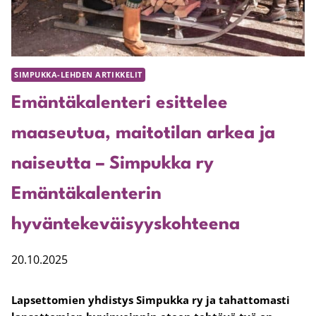
SIMPUKKA-LEHDEN ARTIKKELIT
Emäntäkalenteri esittelee
maaseutua, maitotilan arkea ja
naiseutta – Simpukka ry
Emäntäkalenterin
hyväntekeväisyyskohteena
20.10.2025
Lapsettomien yhdistys Simpukka ry ja tahattomasti