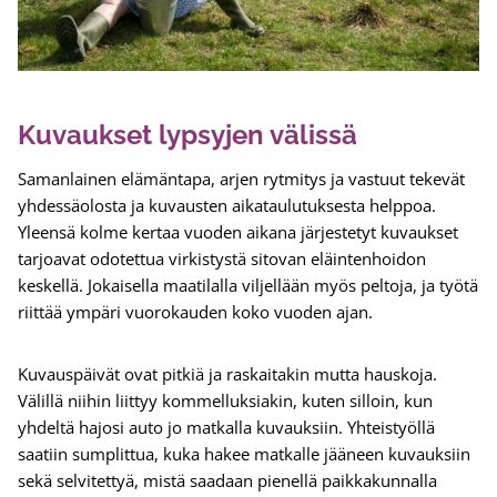
Kuvaukset lypsyjen välissä
Samanlainen elämäntapa, arjen rytmitys ja vastuut tekevät
yhdessäolosta ja kuvausten aikataulutuksesta helppoa.
Yleensä kolme kertaa vuoden aikana järjestetyt kuvaukset
tarjoavat odotettua virkistystä sitovan eläintenhoidon
keskellä. Jokaisella maatilalla viljellään myös peltoja, ja työtä
riittää ympäri vuorokauden koko vuoden ajan.
Kuvauspäivät ovat pitkiä ja raskaitakin mutta hauskoja.
Välillä niihin liittyy kommelluksiakin, kuten silloin, kun
yhdeltä hajosi auto jo matkalla kuvauksiin. Yhteistyöllä
saatiin sumplittua, kuka hakee matkalle jääneen kuvauksiin
sekä selvitettyä, mistä saadaan pienellä paikkakunnalla