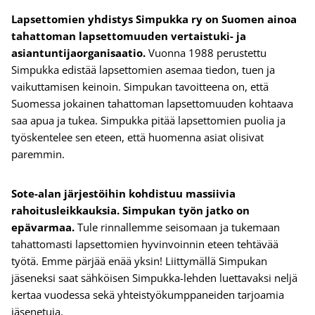
Lapsettomien yhdistys Simpukka ry on Suomen ainoa
tahattoman lapsettomuuden vertaistuki- ja
asiantuntijaorganisaatio.
Vuonna 1988 perustettu
Simpukka edistää lapsettomien asemaa tiedon, tuen ja
vaikuttamisen keinoin. Simpukan tavoitteena on, että
Suomessa jokainen tahattoman lapsettomuuden kohtaava
saa apua ja tukea. Simpukka pitää lapsettomien puolia ja
työskentelee sen eteen, että huomenna asiat olisivat
paremmin.
Sote-alan järjestöihin kohdistuu massiivia
rahoitusleikkauksia. Simpukan työn jatko on
epävarmaa.
Tule rinnallemme seisomaan ja tukemaan
tahattomasti lapsettomien hyvinvoinnin eteen tehtävää
työtä.
Emme pärjää enää yksin! Liittymällä Simpukan
jäseneksi saat sähköisen Simpukka-lehden luettavaksi neljä
kertaa vuodessa sekä yhteistyökumppaneiden tarjoamia
jäsenetuja.