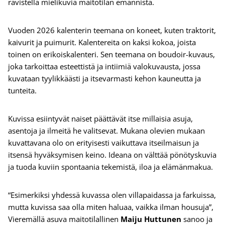
ravistella mielikuvia maitotilan emännistä.
Vuoden 2026 kalenterin teemana on koneet, kuten traktorit,
kaivurit ja puimurit. Kalentereita on kaksi kokoa, joista
toinen on erikoiskalenteri. Sen teemana on boudoir-kuvaus,
joka tarkoittaa esteettistä ja intiimiä valokuvausta, jossa
kuvataan tyylikkäästi ja itsevarmasti kehon kauneutta ja
tunteita.
Kuvissa esiintyvät naiset päättävät itse millaisia asuja,
asentoja ja ilmeitä he valitsevat. Mukana olevien mukaan
kuvattavana olo on erityisesti vaikuttava itseilmaisun ja
itsensä hyväksymisen keino. Ideana on välttää pönötyskuvia
ja tuoda kuviin spontaania tekemistä, iloa ja elämänmakua.
“Esimerkiksi yhdessä kuvassa olen villapaidassa ja farkuissa,
mutta kuvissa saa olla miten haluaa, vaikka ilman housuja”,
Vieremällä asuva maitotilallinen
Maiju Huttunen
sanoo ja