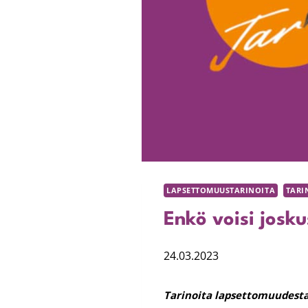
LAPSETTOMUUSTARINOITA
TARI
Enkö voisi josk
24.03.2023
Tarinoita lapsettomuudest