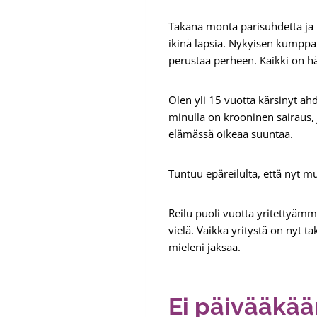
Takana monta parisuhdetta ja p
ikinä lapsia. Nykyisen kumppa
perustaa perheen. Kaikki on hä
Olen yli 15 vuotta kärsinyt ah
minulla on krooninen sairaus, 
elämässä oikeaa suuntaa.
Tuntuu epäreilulta, että nyt mu
Reilu puoli vuotta yritettyäm
vielä. Vaikka yritystä on nyt t
mieleni jaksaa.
Ei päivääkään