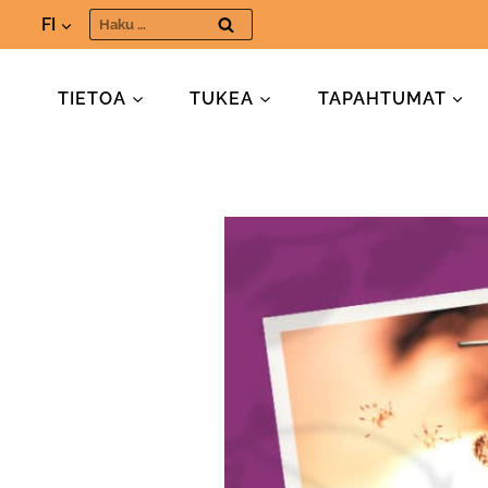
Siirry
Haku:
FI
sisältöön
TIETOA
TUKEA
TAPAHTUMAT