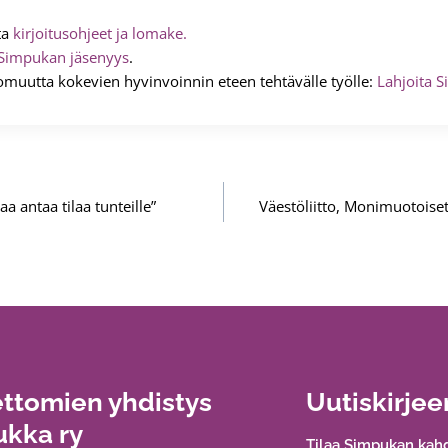
ta
kirjoitusohjeet ja lomake.
Simpukan jäsenyys
.
omuutta kokevien hyvinvoinnin eteen tehtävälle työlle:
Lahjoita S
aa antaa tilaa tunteille”
Väestöliitto, Monimuotoise
ttomien yhdistys
Uutiskirjee
kka ry
Tilaa Simpukan kahd