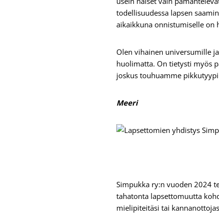
usein naiset vain pamahtelevat 
todellisuudessa lapsen saamine
aikaikkuna onnistumiselle on hy
Olen vihainen universumille ja 
huolimatta. On tietysti myös p
joskus touhuamme pikkutyypin 
Meeri
Simpukka ry:n vuoden 2024 t
tahatonta lapsettomuutta kohda
mielipiteitäsi tai kannanottojas