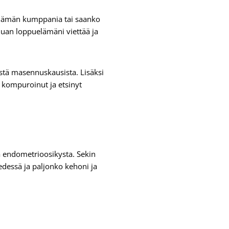
puelämän kumppania tai saanko
luan loppuelämäni viettää ja
istä masennuskausista. Lisäksi
n kompuroinut ja etsinyt
a endometrioosikysta. Sekin
 edessä ja paljonko kehoni ja