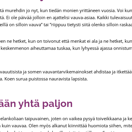
että murehdin jo nyt, kun tiedän monien yrittäneen vuosia. Voi kun
 Ei ole päivää jolloin en ajattelisi vauva-asiaa. Kaikki tulevaisuu
illä on silloin vauva” tai ”riippuu tietysti siitä olenko silloin rask
en ne hetket, kun on toivonut että menkat ei ala ja ne hetket, k
 keskenmenon aiheuttamaa tuskaa, kun lyhyessä ajassa onnistum
auutisista ja somen vauvantarvikemainokset ahdistaa ja itkettää.
a. Koen surua puistossa nauravista lapsista.
ään yhtä paljon
lankoliaan taipuvainen, joten on vaikea pysyä toiveikkaana ja ke
n kuin vauvaa. Olen myös alkanut kiinnittää huomiota siihen, miten