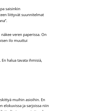
pa saisinkin
teen liittyvät suunnitelmat
aana”.
un näkee veren paperissa. On
isen ilo muuttui
 En halua tavata ihmisiä,
skittyä muihin asioihin. En
 elokuvissa ja sarjoissa niin