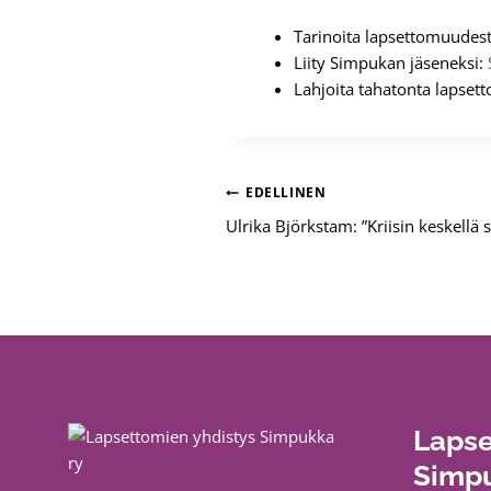
Tarinoita lapsettomuudes
Liity Simpukan jäseneksi:
Lahjoita tahatonta lapsett
Artikkelien
EDELLINEN
Ulrika Björkstam: ”Kriisin keskellä s
selaus
Lapse
Simpu