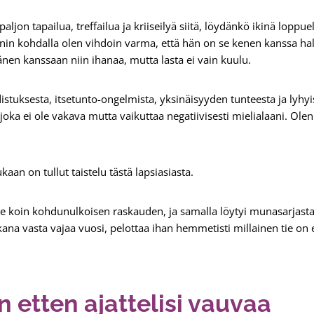
aljon tapailua, treffailua ja kriiseilyä siitä, löydänkö ikinä lop
nin kohdalla olen vihdoin varma, että hän on se kenen kanssa ha
nen kanssaan niin ihanaa, mutta lasta ei vain kuulu.
distuksesta, itsetunto-ongelmista, yksinäisyyden tunteesta ja lyhy
joka ei ole vakava mutta vaikuttaa negatiivisesti mielialaani. Ole
kaan on tullut taistelu tästä lapsiasiasta.
me koin kohdunulkoisen raskauden, ja samalla löytyi munasarjast
akana vasta vajaa vuosi, pelottaa ihan hemmetisti millainen tie on
 etten ajattelisi vauvaa