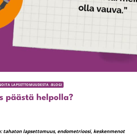
NOITA LAPSETTOMUUDESTA -BLOGI
us päästä helpolla?
a: tahaton lapsettomuus, endometrioosi, keskenmenot