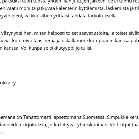
paksuksi tuon tuosta yhden illan juttujen jälkeen. Se ei tunnu real
n vaatii monilta jatkuvaa kalenterin kyttäämistä, laskemista ja t
vin pieni, vaikka siihen yrittäisi tähdätä tarkoituksella.
väsynyt siihen, miten helposti toiset saavat asioita, ja toiset eivä
äiviä, kun toivo taas herää ja uskallamme kumppanin kanssa puhua
kanssa. Voi kunpa se pikkutyyppi jo tulisi.
eemana on Tahattomasti lapsettomana Suomessa. Simpukka kerää
nneiden kirjoituksia, jotka liittyvät yhteiskuntaan. Voit kirjoitt
i.