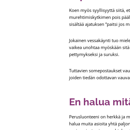
Koen myös syyllisyyttä siitä, 
murehtimiskytkimen pois päältä.
sisältää ajatuksen ”paitsi jos me
Jokainen vessakäynti tuo miele
vaikea unohtaa myöskään sitä
pettymykseksi ja suruksi.
Tuttavien somepostaukset vauv
joiden tiedän odottavan vauva
En halua mit
Perusluonteeni on herkkä ja me
halua muita asioita yhtä paljo