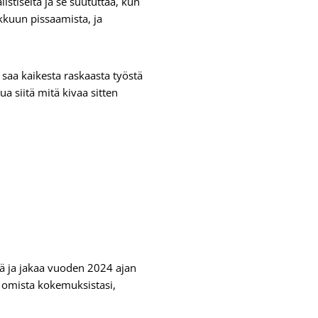
istiselta ja se suututtaa, kun
ikkuun pissaamista, ja
t saa kaikesta raskaasta työstä
 siitä mitä kivaa sitten
 ja jakaa vuoden 2024 ajan
aa omista kokemuksistasi,