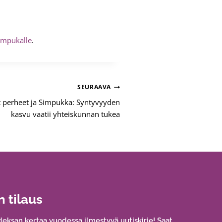
impukalle
.
SEURAAVA
t perheet ja Simpukka: Syntyvyyden
kasvu vaatii yhteiskunnan tukea
n tilaus
eksan kertaa vuodessa ilmestyvä uutiskirje! Saat