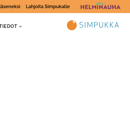
 jäseneksi
Lahjoita Simpukalle
TIEDOT