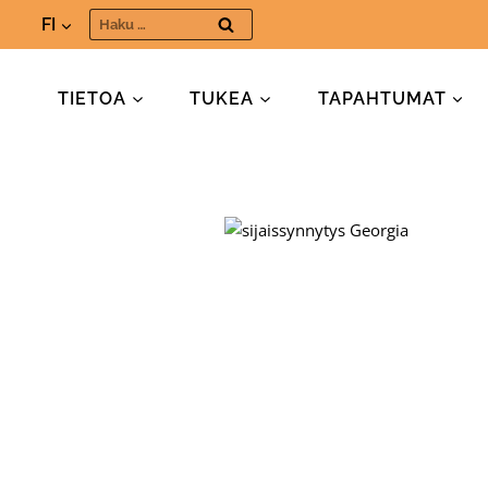
Siirry
Haku:
FI
sisältöön
TIETOA
TUKEA
TAPAHTUMAT