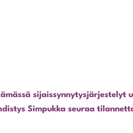
ämässä sijaissynnytysjärjestelyt u
distys Simpukka seuraa tilannett