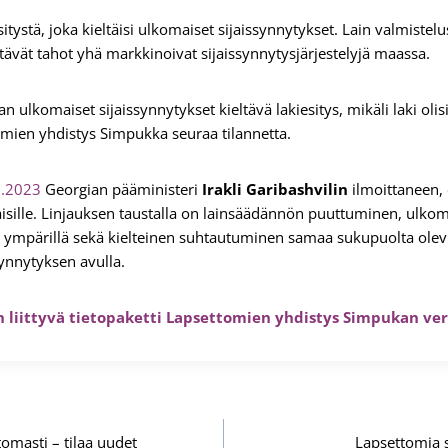
itystä, joka kieltäisi ulkomaiset sijaissynnytykset. Lain valmiste
stävät tahot yhä markkinoivat sijaissynnytysjärjestelyjä maassa.
ulkomaiset sijaissynnytykset kieltävä lakiesitys, mikäli laki olisi 
mien yhdistys Simpukka seuraa tilannetta.
6.2023
Georgian pääministeri
Irakli Garibashvilin
ilmoittaneen, 
isille. Linjauksen taustalla on lainsäädännön puuttuminen, ulkom
en ympärillä sekä kielteinen suhtautuminen samaa sukupuolta olev
synnytyksen avulla.
n liittyvä tietopaketti Lapsettomien yhdistys Simpukan ver
omasti – tilaa uudet
Lapsettomia s