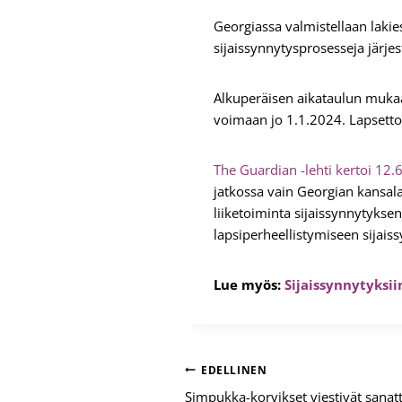
Georgiassa valmistellaan lakies
sijaissynnytysprosesseja järje
Alkuperäisen aikataulun mukaan 
voimaan jo 1.1.2024. Lapsetto
The Guardian -lehti kertoi 12.
jatkossa vain Georgian kansala
liiketoiminta sijaissynnytyks
lapsiperheellistymiseen sijais
Lue myös:
Sijaissynnytyksii
Artikkelien
EDELLINEN
Simpukka-korvikset viestivät sanatt