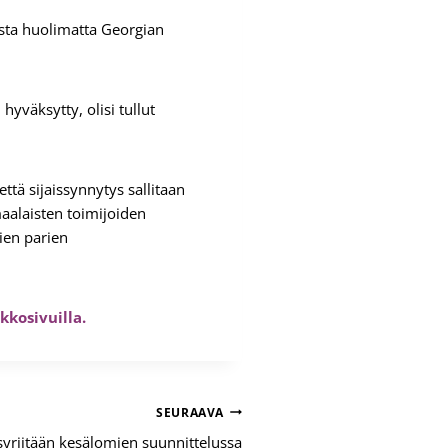
lusta huolimatta Georgian
hyväksytty, olisi tullut
että sijaissynnytys sallitaan
aalaisten toimijoiden
ien parien
kkosivuilla.
SEURAAVA
yrjitään kesälomien suunnittelussa