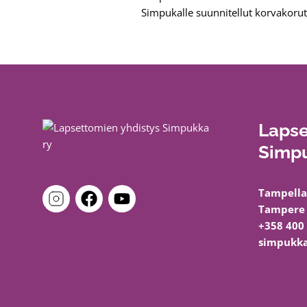
selaus
Simpukalle suunnitellut korvakorut
Lapse
Simpu
Tampella
Tampere
+358 400
simpukka