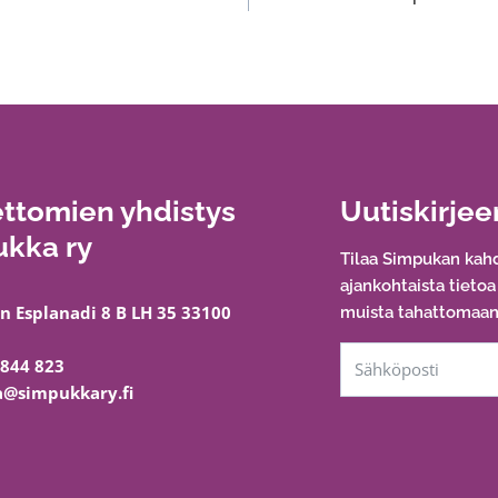
ttomien yhdistys
Uutiskirjee
kka ry
Tilaa Simpukan kahd
ajankohtaista tieto
n Esplanadi 8 B LH 35 33100
muista tahattomaan 
 844 823
@simpukkary.fi