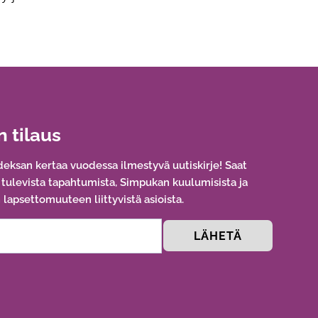
n tilaus
eksan kertaa vuodessa ilmestyvä uutiskirje! Saat
a tulevista tapahtumista, Simpukan kuulumisista ja
lapsettomuuteen liittyvistä asioista.
LÄHETÄ