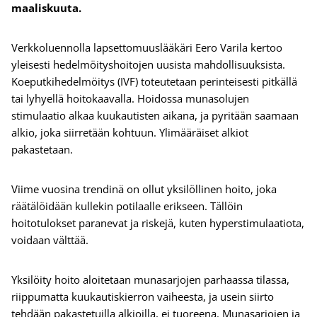
maaliskuuta.
Verkkoluennolla lapsettomuuslääkäri Eero Varila kertoo
yleisesti hedelmöityshoitojen uusista mahdollisuuksista.
Koeputkihedelmöitys (IVF) toteutetaan perinteisesti pitkällä
tai lyhyellä hoitokaavalla. Hoidossa munasolujen
stimulaatio alkaa kuukautisten aikana, ja pyritään saamaan
alkio, joka siirretään kohtuun. Ylimääräiset alkiot
pakastetaan.
Viime vuosina trendinä on ollut yksilöllinen hoito, joka
räätälöidään kullekin potilaalle erikseen. Tällöin
hoitotulokset paranevat ja riskejä, kuten hyperstimulaatiota,
voidaan välttää.
Yksilöity hoito aloitetaan munasarjojen parhaassa tilassa,
riippumatta kuukautiskierron vaiheesta, ja usein siirto
tehdään pakastetuilla alkioilla, ei tuoreena. Munasarjojen ja