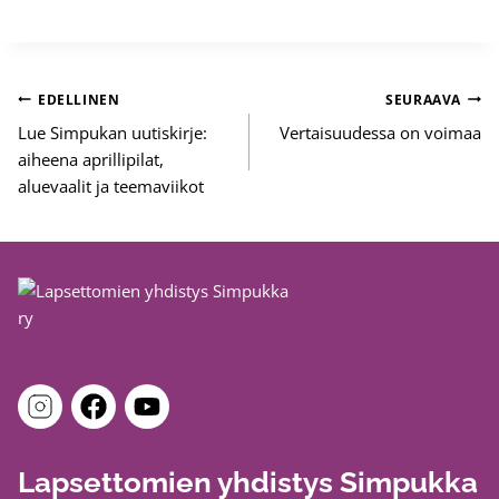
Artikkelien
EDELLINEN
SEURAAVA
selaus
Lue Simpukan uutiskirje:
Vertaisuudessa on voimaa
aiheena aprillipilat,
aluevaalit ja teemaviikot
Lapsettomien yhdistys Simpukka