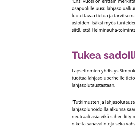
“Ensi vuosi on erittäin merkitt
osapuolille uusi: lahjasolualku
luotettavaa tietoa ja tarvitsem
asioiden lisäksi myös tunteiden
siitä, että Helminauha-toimint
Tukea sadoil
Lapsettomien yhdistys Simpuk
tuottaa lahjasoluperheille tiet
lahjasolutaustastaan.
“Tutkimusten ja lahjasolutaus
lahjasoluhoidoilla alkunsa saa
neutraali asia eikä siihen lii
oikeita sanavalintoja sekä vah