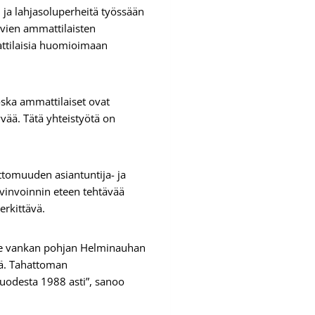
 ja lahjasoluperheitä työssään
ivien ammattilaisten
attilaisia huomioimaan
oska ammattilaiset ovat
yvää. Tätä yhteistyötä on
ettomuuden asiantuntija- ja
yvinvoinnin eteen tehtävää
erkittävä.
me vankan pohjan Helminauhan
iä. Tahattoman
uodesta 1988 asti”, sanoo