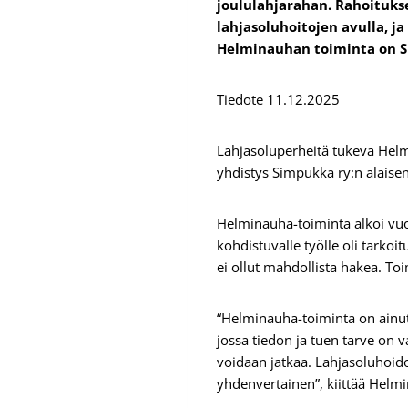
joululahjarahan. Rahoitukse
lahjasoluhoitojen avulla, j
Helminauhan toiminta on S
Tiedote 11.12.2025
Lahjasoluperheitä tukeva Hel
yhdistys Simpukka ry:n alais
Helminauha-toiminta alkoi vu
kohdistuvalle työlle oli tarko
ei ollut mahdollista hakea. T
“Helminauha-toiminta on ainut
jossa tiedon ja tuen tarve on 
voidaan jatkaa. Lahjasoluhoidoi
yhdenvertainen”, kiittää Helm