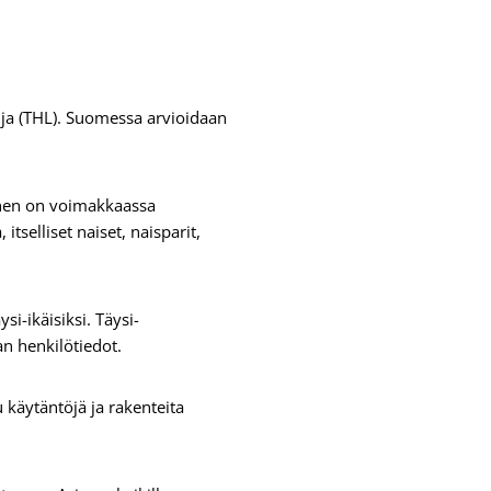
luja (THL). Suomessa arvioidaan
minen on voimakkaassa
tselliset naiset, naisparit,
i-ikäisiksi. Täysi-
jan henkilötiedot.
 käytäntöjä ja rakenteita