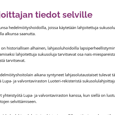
ittajan tiedot selville
lkunsa hedelmöityshoidoilla, joissa käytetään lahjoitettuja sukuso
lla alkunsa saanutta.
on historiallisen alhainen, lahjasoluhoidoilla lapsiperheellisty
miseksi lahjoitettuja sukusoluja tarvitsevat osa nais-miespareista, i
stä tarvitsevat.
öityshoitolain aikana syntyneet lahjasolutaustaiset tulevat täys
ää Lupa- ja valvontaviraston Luoteri-rekisteristä sukusolulahjoitta
yhteistyötä Lupa- ja valvontaviraston kanssa, kun siellä on luotu
etojen selvittämiseen.