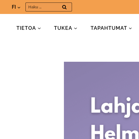
Siirry
Haku:
FI
sisältöön
TIETOA
TUKEA
TAPAHTUMAT