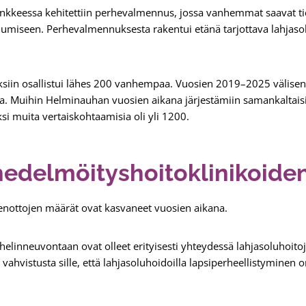
kkeessa kehitettiin perhevalmennus, jossa vanhemmat saavat tie
humiseen. Perhevalmennuksesta rakentui etänä tarjottava lahjasol
in osallistui lähes 200 vanhempaa. Vuosien 2019–2025 välise
. Muihin Helminauhan vuosien aikana järjestämiin samankaltaisiin 
i muita vertaiskohtaamisia oli yli 1200.
hedelmöityshoitoklinikoide
ottojen määrät ovat kasvaneet vuosien aikana.
linneuvontaan ovat olleet erityisesti yhteydessä lahjasoluhoitoj
ahvistusta sille, että lahjasoluhoidoilla lapsiperheellistyminen on