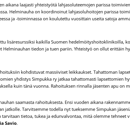
 aikana laajasti yhteistyötä lahjasoluteemojen parissa toimivien
ssa. Helminauha on koordinoinut lahjasoluhoitojen parissa toim
ssa ja -toiminnassa on koulutettu vuosittain useita satoja amm
u lisäresurssiksi kaikilla Suomen hedelmöityshoitoklinikoilla, k
t Helminauhan tiedon ja tuen pariin. Yhteistyö on ollut erittäin h
.
 rahoituksiin kohdistuvat massiiviset leikkaukset. Tahattoman laps
ttomien yhdistys Simpukka ry jatkaa tahattomasti lapsettomien h
uksella kuin tänä vuonna. Rahoituksen rinnalla jäsenten apu on m
minauhan saamasta rahoituksesta. Ensi vuoden aikana rakennam
an jatkolle. Tarvitsemme todella nyt tueksemme Simpukan jäsen
arvitaan tietoa, tukea ja edunvalvontaa, mitä olemme tehneet v
ia Savio
.