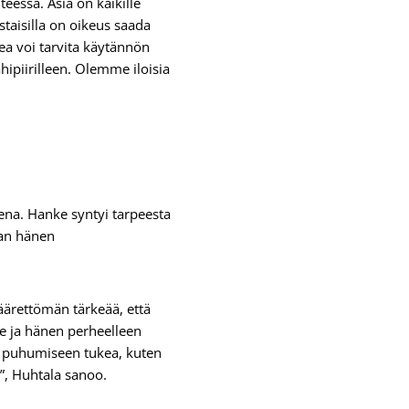
teessa. Asia on kaikille
ustaisilla on oikeus saada
kea voi tarvita käytännön
hipiirilleen. Olemme iloisia
na. Hanke syntyi tarpeesta
aan hänen
äärettömän tärkeää, että
le ja hänen perheelleen
lle puhumiseen tukea, kuten
y”, Huhtala sanoo.