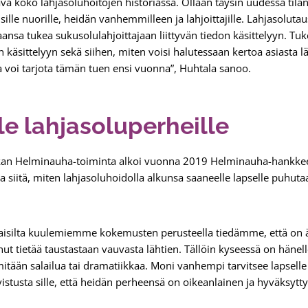
ävä koko lahjasoluhoitojen historiassa. Ollaan täysin uudessa tilan
isille nuorille, heidän vanhemmilleen ja lahjoittajille. Lahjasoluta
aansa tukea sukusolulahjoittajaan liittyvän tiedon käsittelyyn. Tu
 käsittelyyn sekä siihen, miten voisi halutessaan kertoa asiasta lä
a voi tarjota tämän tuen ensi vuonna”, Huhtala sanoo.
le lahjasoluperheille
an Helminauha-toiminta alkoi vuonna 2019 Helminauha-hankkee
oa siitä, miten lahjasoluhoidolla alkunsa saaneelle lapselle puhut
taisilta kuulemiemme kokemusten perusteella tiedämme, että on 
nut tietää taustastaan vauvasta lähtien. Tällöin kyseessä on hänel
ty mitään salailua tai dramatiikkaa. Moni vanhempi tarvitsee lapse
vistusta sille, että heidän perheensä on oikeanlainen ja hyväksytt