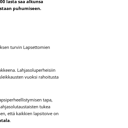
00 lasta saa alkunsa
tastaan puhumiseen.
ksen turvin Lapsettomien
kkeena. Lahjasoluperheisiin
usleikkausten vuoksi rahoitusta
apsiperheellistymisen tapa,
lahjasolutaustaisten tukea
en, että kaikkien lapsitoive on
htala
.