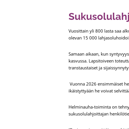
Sukusolulahjo
Vuosittain yli 800 lasta saa a
olevan 15 000 lahjasoluhoidoi
Samaan aikaan, kun syntyvyys 
kasvussa. Lapsitoiveen toteutta
transtaustaiset ja sijaissynnyty
Vuonna 2026 ensimmäiset hedelm
ikäistyttyään he voivat selvitt
Helminauha-toiminta on tehnyt 
sukusolulahjoittajan henkilöti