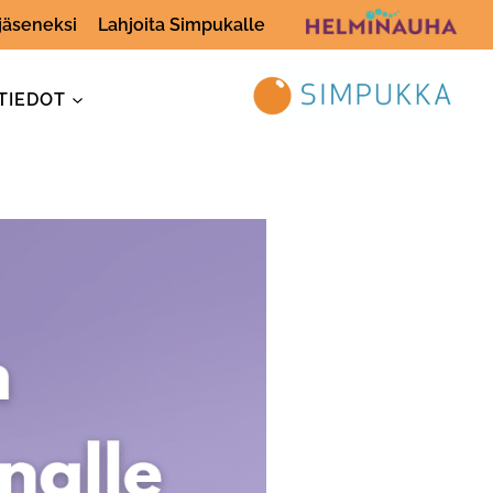
 jäseneksi
Lahjoita Simpukalle
TIEDOT