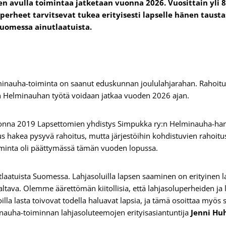
n avulla toimintaa jatketaan vuonna 2026. Vuosittain yli 8
a perheet tarvitsevat tukea erityisesti lapselle hänen taus
uomessa ainutlaatuista.
minauha-toiminta on saanut eduskunnan joululahjarahan. Rahoitu
en Helminauhan työtä voidaan jatkaa vuoden 2026 ajan.
onna 2019 Lapsettomien yhdistys Simpukka ry:n Helminauha-han
itus hakea pysyvä rahoitus, mutta järjestöihin kohdistuvien rahoit
oiminta oli päättymässä tämän vuoden lopussa.
laatuista Suomessa. Lahjasoluilla lapsen saaminen on erityinen l
valtava. Olemme äärettömän kiitollisia, että lahjasoluperheiden ja 
lla lasta toivovat todella haluavat lapsia, ja tämä osoittaa myös s
inauha-toiminnan lahjasoluteemojen erityisasiantuntija
Jenni Hu