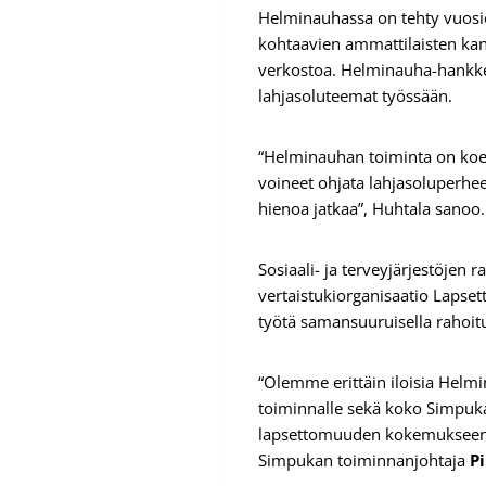
Helminauhassa on tehty vuosien
kohtaavien ammattilaisten kan
verkostoa. Helminauha-hankkee
lahjasoluteemat työssään.
“Helminauhan toiminta on koett
voineet ohjata lahjasoluperhee
hienoa jatkaa”, Huhtala sanoo
Sosiaali- ja terveyjärjestöjen
vertaistukiorganisaatio Lapse
työtä samansuuruisella rahoit
“Olemme erittäin iloisia Hel
toiminnalle sekä koko Simpuk
lapsettomuuden kokemukseen t
Simpukan toiminnanjohtaja
Pi