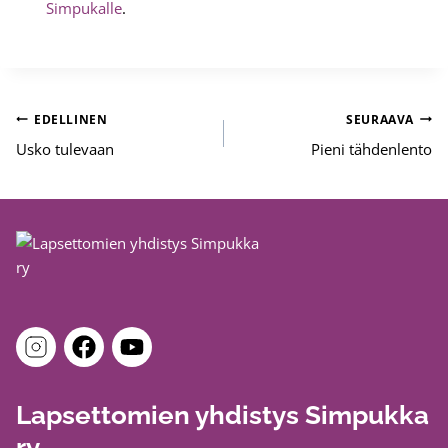
Simpukalle
.
Artikkelien
EDELLINEN
SEURAAVA
selaus
Usko tulevaan
Pieni tähdenlento
Lapsettomien yhdistys Simpukka
ry