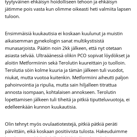
tyytyväinen ehkäisyn hoidolliseen tehoon ja ehkäisyn
jätimme pois vasta kun olimme oikeasti heti valmiita lapsen
tuloon.
Ensimmäisiä kuukautisia ei koskaan kuulunut ja muistin
aikaisemman gynekologin sanat multikystisistä
munasarjoista. Päätin noin 2kk jälkeen, että nyt otetaan
asiasta selvää. Ultraäänessä olikin PCO sopivat löydökset ja
aloitin Metformiinin sekä Terolutin kuureittain jo tuolloin.
Terolutia söin kolme kuuria ja tämän jälkeen tuli vuodot,
niukat, mutta vuotoa kuitenkin. Metformiini aiheutti paljon
pahoinvointia ja ripulia, mutta sain hiljalleen titrattua
annosta isompaan, kohtalaisen annokseen. Terolutin
lopettamisen jälkeen tuli tiheitä ja pitkiä tiputteluvuotoja, ei
edelleenkään kunnon kuukautisia.
Olin tehnyt myös ovulaatiotestejä, pitkiä pätkiä peräti
päivittäin, eikä koskaan positiivista tulosta. Hakeuduimme