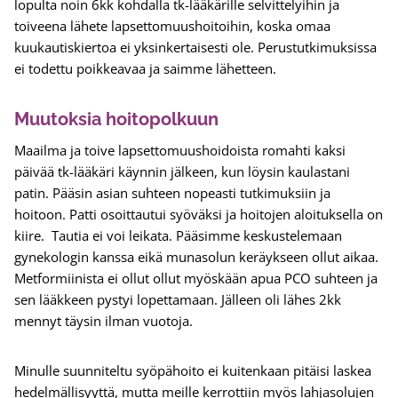
lopulta noin 6kk kohdalla tk-lääkärille selvittelyihin ja
toiveena lähete lapsettomuushoitoihin, koska omaa
kuukautiskiertoa ei yksinkertaisesti ole. Perustutkimuksissa
ei todettu poikkeavaa ja saimme lähetteen.
Muutoksia hoitopolkuun
Maailma ja toive lapsettomuushoidoista romahti kaksi
päivää tk-lääkäri käynnin jälkeen, kun löysin kaulastani
patin. Pääsin asian suhteen nopeasti tutkimuksiin ja
hoitoon. Patti osoittautui syöväksi ja hoitojen aloituksella on
kiire. Tautia ei voi leikata. Pääsimme keskustelemaan
gynekologin kanssa eikä munasolun keräykseen ollut aikaa.
Metformiinista ei ollut ollut myöskään apua PCO suhteen ja
sen lääkkeen pystyi lopettamaan. Jälleen oli lähes 2kk
mennyt täysin ilman vuotoja.
Minulle suunniteltu syöpähoito ei kuitenkaan pitäisi laskea
hedelmällisyyttä, mutta meille kerrottiin myös lahjasolujen