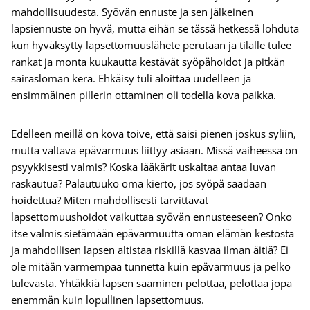
mahdollisuudesta. Syövän ennuste ja sen jälkeinen
lapsiennuste on hyvä, mutta eihän se tässä hetkessä lohduta
kun hyväksytty lapsettomuuslähete perutaan ja tilalle tulee
rankat ja monta kuukautta kestävät syöpähoidot ja pitkän
sairasloman kera. Ehkäisy tuli aloittaa uudelleen ja
ensimmäinen pillerin ottaminen oli todella kova paikka.
Edelleen meillä on kova toive, että saisi pienen joskus syliin,
mutta valtava epävarmuus liittyy asiaan. Missä vaiheessa on
psyykkisesti valmis? Koska lääkärit uskaltaa antaa luvan
raskautua? Palautuuko oma kierto, jos syöpä saadaan
hoidettua? Miten mahdollisesti tarvittavat
lapsettomuushoidot vaikuttaa syövän ennusteeseen? Onko
itse valmis sietämään epävarmuutta oman elämän kestosta
ja mahdollisen lapsen altistaa riskillä kasvaa ilman äitiä? Ei
ole mitään varmempaa tunnetta kuin epävarmuus ja pelko
tulevasta. Yhtäkkiä lapsen saaminen pelottaa, pelottaa jopa
enemmän kuin lopullinen lapsettomuus.