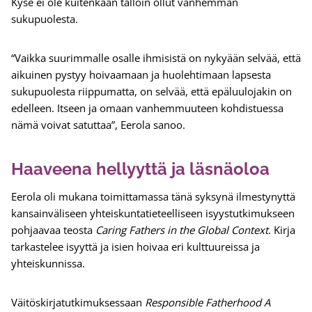
Kyse ei ole kuitenkaan tällöin ollut vanhemman
sukupuolesta.
“Vaikka suurimmalle osalle ihmisistä on nykyään selvää, että
aikuinen pystyy hoivaamaan ja huolehtimaan lapsesta
sukupuolesta riippumatta, on selvää, että epäluulojakin on
edelleen. Itseen ja omaan vanhemmuuteen kohdistuessa
nämä voivat satuttaa”, Eerola sanoo.
Haaveena hellyyttä ja läsnäoloa
Eerola oli mukana toimittamassa tänä syksynä ilmestynyttä
kansainväliseen yhteiskuntatieteelliseen isyystutkimukseen
pohjaavaa teosta
Caring Fathers in the Global Context
. Kirja
tarkastelee isyyttä ja isien hoivaa eri kulttuureissa ja
yhteiskunnissa.
Väitöskirjatutkimuksessaan
Responsible Fatherhood A