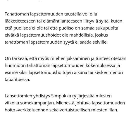
Tahattoman lapsettomuuden taustalla voi olla
lääketieteeseen tai elämäntilanteeseen liittyviä syitä, kuten
että puolisoa ei ole tai että puoliso on samaa sukupuolta
eivätkä lapsettomuushoidot ole mahdollisia. Joskus
tahattoman lapsettomuuden syytä ei saada selville.
On tärkeää, että myös miehen jaksaminen ja tunteet otetaan
huomioon tahattoman lapsettomuuden kokemuksessa ja
esimerkiksi lapsettomuushoitojen aikana tai keskenmenon
tapahtuessa.
Lapsettomien yhdistys Simpukka ry järjestää miesten
viikolla somekampanjan, Miehestä johtuva lapsettomuuden
hoito -verkkoluennon sekä vertaistuellisen miesten illan.