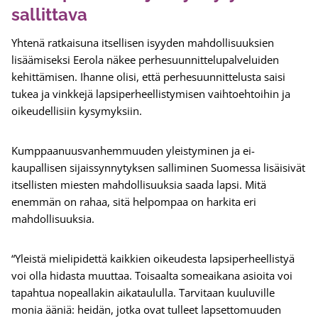
sallittava
Yhtenä ratkaisuna itsellisen isyyden mahdollisuuksien
lisäämiseksi Eerola näkee perhesuunnittelupalveluiden
kehittämisen. Ihanne olisi, että perhesuunnittelusta saisi
tukea ja vinkkejä lapsiperheellistymisen vaihtoehtoihin ja
oikeudellisiin kysymyksiin.
Kumppaanuusvanhemmuuden yleistyminen ja ei-
kaupallisen sijaissynnytyksen salliminen Suomessa lisäisivät
itsellisten miesten mahdollisuuksia saada lapsi. Mitä
enemmän on rahaa, sitä helpompaa on harkita eri
mahdollisuuksia.
“Yleistä mielipidettä kaikkien oikeudesta lapsiperheellistyä
voi olla hidasta muuttaa. Toisaalta someaikana asioita voi
tapahtua nopeallakin aikataululla. Tarvitaan kuuluville
monia ääniä: heidän, jotka ovat tulleet lapsettomuuden