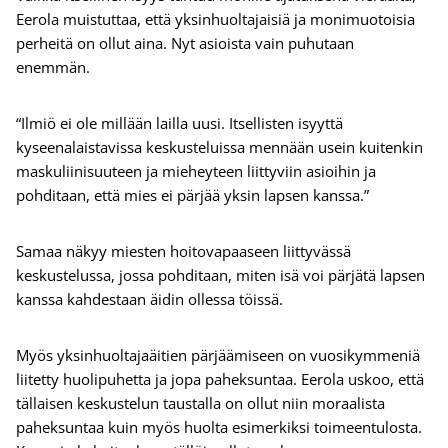
Eerola muistuttaa, että yksinhuoltajaisiä ja monimuotoisia
perheitä on ollut aina. Nyt asioista vain puhutaan
enemmän.
“Ilmiö ei ole millään lailla uusi. Itsellisten isyyttä
kyseenalaistavissa keskusteluissa mennään usein kuitenkin
maskuliinisuuteen ja mieheyteen liittyviin asioihin ja
pohditaan, että mies ei pärjää yksin lapsen kanssa.”
Samaa näkyy miesten hoitovapaaseen liittyvässä
keskustelussa, jossa pohditaan, miten isä voi pärjätä lapsen
kanssa kahdestaan äidin ollessa töissä.
Myös yksinhuoltajaäitien pärjäämiseen on vuosikymmeniä
liitetty huolipuhetta ja jopa paheksuntaa. Eerola uskoo, että
tällaisen keskustelun taustalla on ollut niin moraalista
paheksuntaa kuin myös huolta esimerkiksi toimeentulosta.