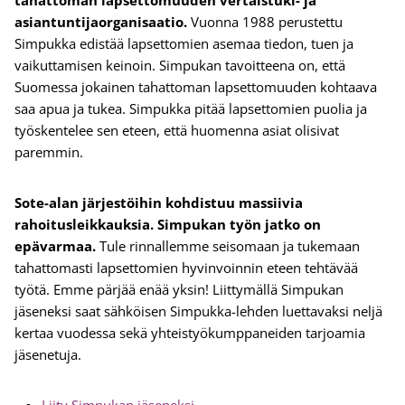
tahattoman lapsettomuuden vertaistuki- ja
asiantuntijaorganisaatio.
Vuonna 1988 perustettu
Simpukka edistää lapsettomien asemaa tiedon, tuen ja
vaikuttamisen keinoin. Simpukan tavoitteena on, että
Suomessa jokainen tahattoman lapsettomuuden kohtaava
saa apua ja tukea. Simpukka pitää lapsettomien puolia ja
työskentelee sen eteen, että huomenna asiat olisivat
paremmin.
Sote-alan järjestöihin kohdistuu massiivia
rahoitusleikkauksia. Simpukan työn jatko on
epävarmaa.
Tule rinnallemme seisomaan ja tukemaan
tahattomasti lapsettomien hyvinvoinnin eteen tehtävää
työtä.
Emme pärjää enää yksin! Liittymällä Simpukan
jäseneksi saat sähköisen Simpukka-lehden luettavaksi neljä
kertaa vuodessa sekä yhteistyökumppaneiden tarjoamia
jäsenetuja.