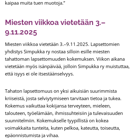
kaipaa muita tuen muotoja.”
Miesten viikkoa vietetään 3.–
9.11.2025
Miesten viikkoa vietetään 3.–9.11.2025. Lapsettomien
yhdistys Simpukka ry nostaa silloin esille miesten
tahattoman lapsettomuuden kokemuksen. Viikon aikana
vietetään myös isänpäivää, jolloin Simpukka ry muistuttaa,
että isyys ei ole itsestäänselvyys.
Tahaton lapsettomuus on yksi aikuisiän suurimmista
kriiseistä, josta selviytymiseen tarvitaan tietoa ja tukea.
Kokemus vaikuttaa kokijansa terveyteen, mieleen,
talouteen, työelämään, ihmissuhteisiin ja tulevaisuuden
suunnitelmiin. Kokemukselle tyypillistä on kokea
voimakkaita tunteita, kuten pelkoa, kateutta, toiseutta,
epäonnistumista ja vihaa.