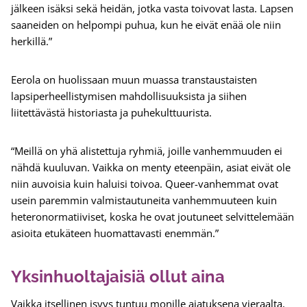
jälkeen isäksi sekä heidän, jotka vasta toivovat lasta. Lapsen
saaneiden on helpompi puhua, kun he eivät enää ole niin
herkillä.”
Eerola on huolissaan muun muassa transtaustaisten
lapsiperheellistymisen mahdollisuuksista ja siihen
liitettävästä historiasta ja puhekulttuurista.
“Meillä on yhä alistettuja ryhmiä, joille vanhemmuuden ei
nähdä kuuluvan. Vaikka on menty eteenpäin, asiat eivät ole
niin auvoisia kuin haluisi toivoa. Queer-vanhemmat ovat
usein paremmin valmistautuneita vanhemmuuteen kuin
heteronormatiiviset, koska he ovat joutuneet selvittelemään
asioita etukäteen huomattavasti enemmän.”
Yksinhuoltajaisiä ollut aina
Vaikka itsellinen isyys tuntuu monille ajatuksena vieraalta,