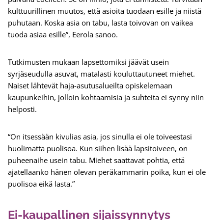
kulttuurillinen muutos, että asioita tuodaan esille ja niistä
puhutaan. Koska asia on tabu, lasta toivovan on vaikea
tuoda asiaa esille”, Eerola sanoo.
Tutkimusten mukaan lapsettomiksi jäävät usein
syrjäseudulla asuvat, matalasti kouluttautuneet miehet.
Naiset lähtevät haja-asutusalueilta opiskelemaan
kaupunkeihin, jolloin kohtaamisia ja suhteita ei synny niin
helposti.
“On itsessään kivulias asia, jos sinulla ei ole toiveestasi
huolimatta puolisoa. Kun siihen lisää lapsitoiveen, on
puheenaihe usein tabu. Miehet saattavat pohtia, että
ajatellaanko hänen olevan peräkammarin poika, kun ei ole
puolisoa eikä lasta.”
Ei-kaupallinen sijaissynnytys