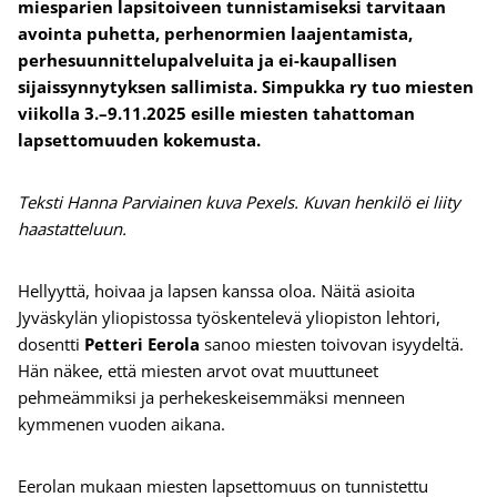
miesparien lapsitoiveen tunnistamiseksi tarvitaan
avointa puhetta, perhenormien laajentamista,
perhesuunnittelupalveluita ja ei-kaupallisen
sijaissynnytyksen sallimista. Simpukka ry tuo miesten
viikolla 3.–9.11.2025 esille miesten tahattoman
lapsettomuuden kokemusta.
Teksti Hanna Parviainen kuva Pexels. Kuvan henkilö ei liity
haastatteluun.
Hellyyttä, hoivaa ja lapsen kanssa oloa. Näitä asioita
Jyväskylän yliopistossa työskentelevä yliopiston lehtori,
dosentti
Petteri Eerola
sanoo miesten toivovan isyydeltä.
Hän näkee, että miesten arvot ovat muuttuneet
pehmeämmiksi ja perhekeskeisemmäksi menneen
kymmenen vuoden aikana.
Eerolan mukaan miesten lapsettomuus on tunnistettu