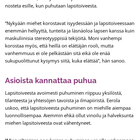
nosteta esille, kun puhutaan lapsitoiveesta.
“Nykyään miehet korostavat isyydessään ja lapsitoiveessaan
enemmän hellyyttä, tunteita ja läsnäoloa lapsen kanssa kuin
maskuliinisia stereotyyppisiä tekijöitä. Moni vanhempi
korostaa myös, että heillä on elättäjän rooli, mutta
vanhemmuus ei ole pelkästään sitä eikä ole enää
sukupuolittunut kysymys siitä, kuka elättää”, hän sanoo.
Asioista kannattaa puhua
Lapsitoiveesta avoimesti puhuminen riippuu yksilöstä,
tilanteesta ja yhteisöjen tavoista ja ilmapiiristä. Eerola
uskoo, että lapsitoiveesta puhuminen on miehille aiempaa
luonnollisempaa. Aiemmin ehkä ollut vinoilu ja halveksunta
miehen lapsitoiveesta ovat vähentyneet.