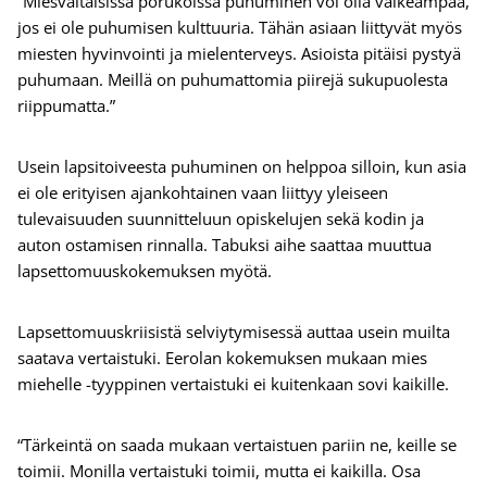
“Miesvaltaisissa porukoissa puhuminen voi olla vaikeampaa,
jos ei ole puhumisen kulttuuria. Tähän asiaan liittyvät myös
miesten hyvinvointi ja mielenterveys. Asioista pitäisi pystyä
puhumaan. Meillä on puhumattomia piirejä sukupuolesta
riippumatta.”
Usein lapsitoiveesta puhuminen on helppoa silloin, kun asia
ei ole erityisen ajankohtainen vaan liittyy yleiseen
tulevaisuuden suunnitteluun opiskelujen sekä kodin ja
auton ostamisen rinnalla. Tabuksi aihe saattaa muuttua
lapsettomuuskokemuksen myötä.
Lapsettomuuskriisistä selviytymisessä auttaa usein muilta
saatava vertaistuki. Eerolan kokemuksen mukaan mies
miehelle -tyyppinen vertaistuki ei kuitenkaan sovi kaikille.
“Tärkeintä on saada mukaan vertaistuen pariin ne, keille se
toimii. Monilla vertaistuki toimii, mutta ei kaikilla. Osa