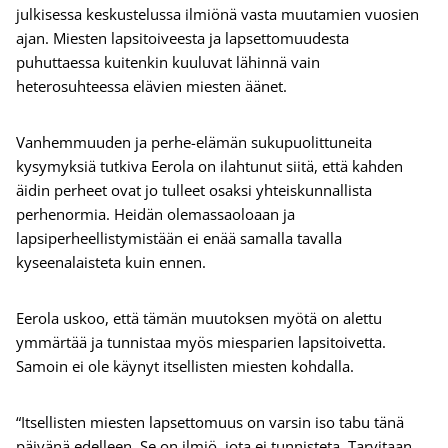
julkisessa keskustelussa ilmiönä vasta muutamien vuosien
ajan. Miesten lapsitoiveesta ja lapsettomuudesta
puhuttaessa kuitenkin kuuluvat lähinnä vain
heterosuhteessa elävien miesten äänet.
Vanhemmuuden ja perhe-elämän sukupuolittuneita
kysymyksiä tutkiva Eerola on ilahtunut siitä, että kahden
äidin perheet ovat jo tulleet osaksi yhteiskunnallista
perhenormia. Heidän olemassaoloaan ja
lapsiperheellistymistään ei enää samalla tavalla
kyseenalaisteta kuin ennen.
Eerola uskoo, että tämän muutoksen myötä on alettu
ymmärtää ja tunnistaa myös miesparien lapsitoivetta.
Samoin ei ole käynyt itsellisten miesten kohdalla.
“Itsellisten miesten lapsettomuus on varsin iso tabu tänä
päivänä edelleen. Se on ilmiö, jota ei tunnisteta. Tarvitaan