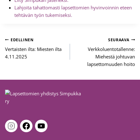
Liity Simpukan jäseneksi.
Lahjoita tahattomasti lapsettomien hyvinvoinnin eteen
tehtävän työn tukemiseksi.
Artikkelien
EDELLINEN
SEURAAVA
selaus
Vertaisten ilta: Miesten ilta
Verkkoluentotallenne:
4.11.2025
Miehestä johtuvan
lapsettomuuden hoito