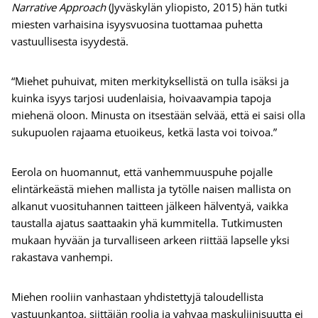
Narrative Approach
(Jyväskylän yliopisto, 2015) hän tutki
miesten varhaisina isyysvuosina tuottamaa puhetta
vastuullisesta isyydestä.
“Miehet puhuivat, miten merkityksellistä on tulla isäksi ja
kuinka isyys tarjosi uudenlaisia, hoivaavampia tapoja
miehenä oloon. Minusta on itsestään selvää, että ei saisi olla
sukupuolen rajaama etuoikeus, ketkä lasta voi toivoa.”
Eerola on huomannut, että vanhemmuuspuhe pojalle
elintärkeästä miehen mallista ja tytölle naisen mallista on
alkanut vuosituhannen taitteen jälkeen hälventyä, vaikka
taustalla ajatus saattaakin yhä kummitella. Tutkimusten
mukaan hyvään ja turvalliseen arkeen riittää lapselle yksi
rakastava vanhempi.
Miehen rooliin vanhastaan yhdistettyjä taloudellista
vastuunkantoa, siittäjän roolia ja vahvaa maskuliinisuutta ei