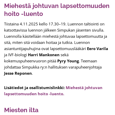
Miehestä johtuvan lapsettomuuden
hoito -luento
Tiistaina 4.11.2025 kello 17.30–19. Luennon taltiointi on
katsottavissa luennon jälkeen Simpukan jäsenten sivulla.
Luennolla käsitellään miehestä johtuvaa lapsettomuutta ja
sitä, miten sitä voidaan hoitaa ja tutkia. Luennon
asiantuntijapuhujina ovat lapsettomuuslääkäri
Eero Varila
ja IVF-biologi
Harri Mankonen
sekä
kokemuspuheenvuoron pitää
Pyry Young
. Teemaan
johdattaa Simpukka ry:n hallituksen varapuheenjohtaja
Jesse Reponen
.
Lisätiedot ja osallistumislinkki:
Miehestä johtuvan
lapsettomuuden hoito -luento.
Miesten ilta