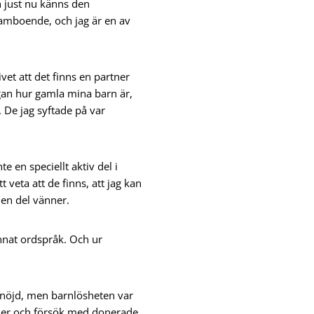
h just nu känns den
samboende, och jag är en av
et att det finns en partner
gan hur gamla mina barn är,
 De jag syftade på var
te en speciellt aktiv del i
 veta att de finns, att jag kan
 en del vänner.
annat ordspråk. Och ur
it nöjd, men barnlösheten var
ller och försök med donerade