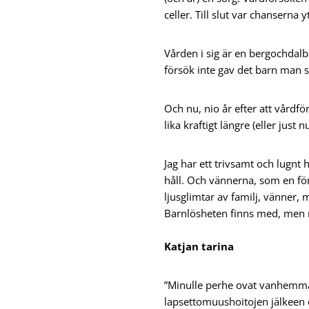
celler. Till slut var chanserna
Vården i sig är en bergochdalb
försök inte gav det barn man s
Och nu, nio år efter att vårdf
lika kraftigt längre (eller just n
Jag har ett trivsamt och lugnt
håll. Och vännerna, som en för
ljusglimtar av familj, vänner, 
Barnlösheten finns med, men nu
Katjan tarina
”Minulle perhe ovat vanhemmat,
lapsettomuushoitojen jälkeen o