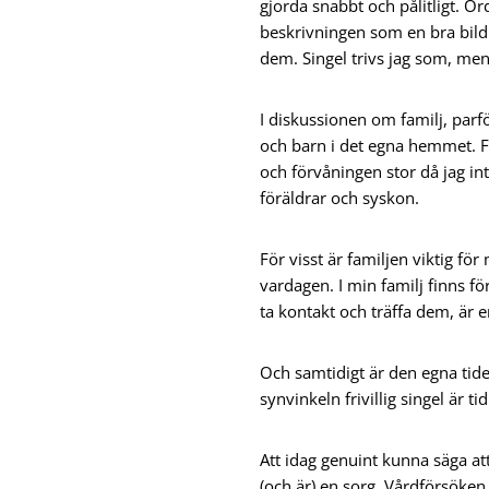
gjorda snabbt och pålitligt. O
beskrivningen som en bra bild 
dem. Singel trivs jag som, men
I diskussionen om familj, parf
och barn i det egna hemmet. Fö
och förvåningen stor då jag in
föräldrar och syskon.
För visst är familjen viktig för 
vardagen. I min familj finns fö
ta kontakt och träffa dem, är 
Och samtidigt är den egna tiden
synvinkeln frivillig singel är 
Att idag genuint kunna säga att
(och är) en sorg. Vårdförsöke