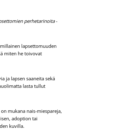
psettomien perhetarinoita
-
u, millainen lapsettomuuden
ä miten he toivovat
ia ja lapsen saaneita sekä
uolimatta lasta tullut
ä on mukana nais-miespareja,
isen, adoption tai
den kuvilla.