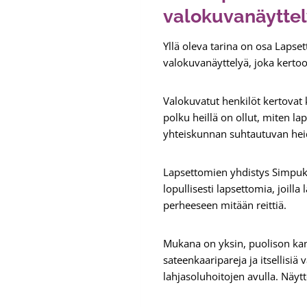
valokuvanäyttel
Yllä oleva tarina on osa Laps
valokuvanäyttelyä, joka kerto
Valokuvatut henkilöt kertovat 
polku heillä on ollut, miten 
yhteiskunnan suhtautuvan hei
Lapsettomien yhdistys Simpukk
lopullisesti lapsettomia, joill
perheeseen mitään reittiä.
Mukana on yksin, puolison kan
sateenkaaripareja ja itsellisiä
lahjasoluhoitojen avulla. Näyt