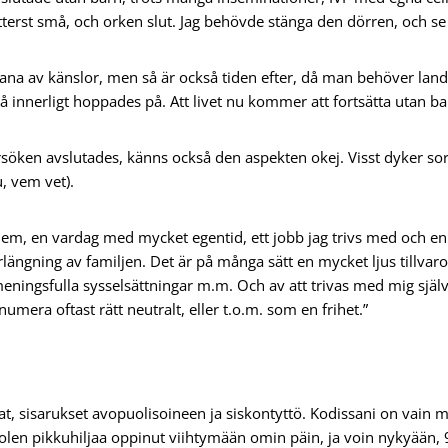
 ytterst små, och orken slut. Jag behövde stänga den dörren, och se
ana av känslor, men så är också tiden efter, då man behöver landa 
å innerligt hoppades på. Att livet nu kommer att fortsätta utan ba
örsöken avslutades, känns också den aspekten okej. Visst dyker s
u, vem vet).
 hem, en vardag med mycket egentid, ett jobb jag trivs med och en 
längning av familjen. Det är på många sätt en mycket ljus tillvar
meningsfulla sysselsättningar m.m. Och av att trivas med mig själv 
mera oftast rätt neutralt, eller t.o.m. som en frihet.”
 sisarukset avopuolisoineen ja siskontyttö. Kodissani on vain mi
len pikkuhiljaa oppinut viihtymään omin päin, ja voin nykyään, 9