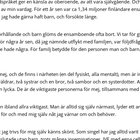
rdspråket ger en känsla av oberoende, av att vara självgående. Oc
av min vardag. För ett år sen var ca 1,34 miljoner finländare en
 jag hade gärna haft barn, och försökte länge.
örhållande och barn glöms de ensamboende ofta bort. Vi tar för giv
r några år sen, då jag nämnde utflykt med familjen, var följdfrå
te hade några. För familj betydde för den personen man och barn.
mej, och de finns i närheten (en del fysiskt, alla mentalt), men är in
räldrar, två systrar och en bror, två sambor och en systerdotter. Att
en lycka. De är de viktigaste personerna för mej, tillsammans med
 ibland allra viktigast. Man är alltid sig själv närmast, lyder ett 
tid för och med mig själv nåt jag värnar om och behöver.
 jag trivs för mig själv känns skönt. Som singel har jag alltid var
n slutade utan barn, trots många inseminationer, IVF med egna ce