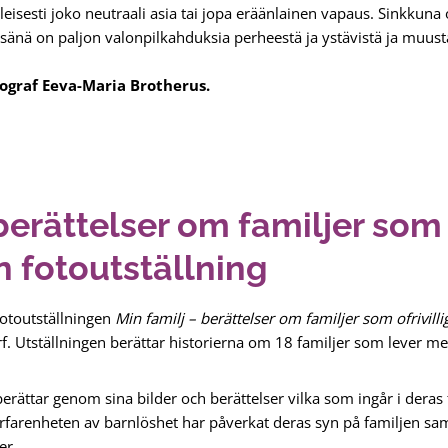
eisesti joko neutraali asia tai jopa eräänlainen vapaus. Sinkkuna 
 lisänä on paljon valonpilkahduksia perheestä ja ystävistä ja muusta
tograf Eeva-Maria Brotherus.
berättelser om familjer som o
n fotoutställning
fotoutställningen
Min familj – berättelser om familjer som ofrivilli
. Utställningen berättar historierna om 18 familjer som lever med
rättar genom sina bilder och berättelser vilka som ingår i deras
erfarenheten av barnlöshet har påverkat deras syn på familjen sa
er.