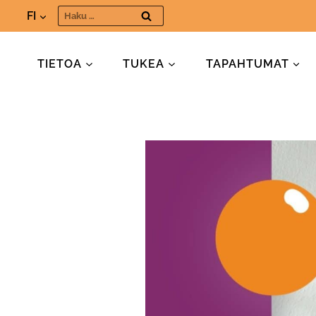
Siirry
Haku:
FI
sisältöön
TIETOA
TUKEA
TAPAHTUMAT