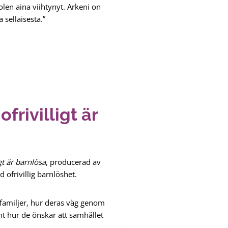
olen aina viihtynyt. Arkeni on
 sellaisesta.”
frivilligt är
gt är barnlösa
, producerad av
 ofrivillig barnlöshet.
 familjer, hur deras väg genom
mt hur de önskar att samhället