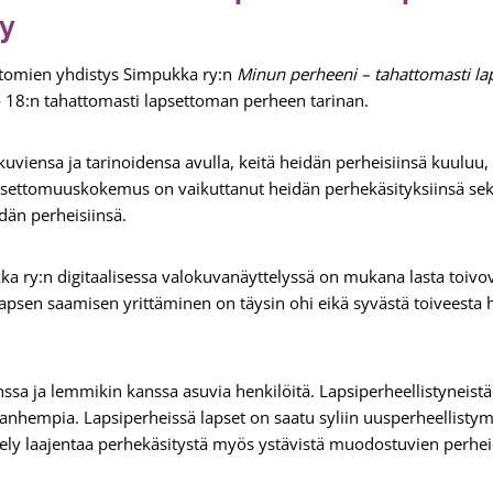
y
ettomien yhdistys Simpukka ry:n
Minun perheeni – tahattomasti la
o 18:n tahattomasti lapsettoman perheen tarinan.
kuviensa ja tarinoidensa avulla, keitä heidän perheisiinsä kuulu
lapsettomuuskokemus on vaikuttanut heidän perhekäsityksiinsä sek
dän perheisiinsä.
a ry:n digitaalisessa valokuvanäyttelyssä on mukana lasta toivov
a lapsen saamisen yrittäminen on täysin ohi eikä syvästä toiveesta h
ssa ja lemmikin kanssa asuvia henkilöitä. Lapsiperheellistyneist
 vanhempia. Lapsiperheissä lapset on saatu syliin uusperheellistym
tely laajentaa perhekäsitystä myös ystävistä muodostuvien perhei