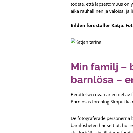
todeta, että lapsettomuus on yl
aika rauhallinen ja valoisa, ja
Bilden föreställer Katja. Fo
Min familj – 
barnlösa – e
Berättelsen ovan är en del av 
Barnlösas förening Simpukka rf
De fotograferade personerna be
barnlösheten har sett ut, hur 
ska förhålla sig till deras familj