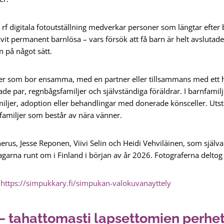
rf digitala fotoutställning medverkar personer som längtar efter 
it permanent barnlösa – vars försök att få barn är helt avslutade
n på något sätt.
ner som bor ensamma, med en partner eller tillsammans med ett
nade par, regnbågsfamiljer och självständiga föräldrar. I barnfamil
ljer, adoption eller behandlingar med donerade könsceller. Utst
 familjer som består av nära vänner.
us, Jesse Reponen, Viivi Selin och Heidi Vehviläinen, som själva h
agarna runt om i Finland i början av år 2026. Fotograferna delto
https://simpukkary.fi/simpukan-valokuvanayttely
– tahattomasti lapsettomien perheta