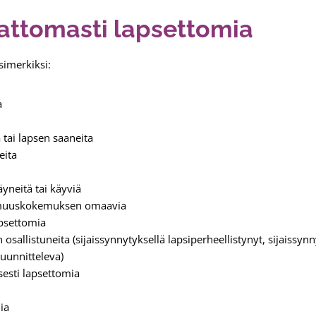
attomasti lapsettomia
imerkiksi:
a
a tai lapsen saaneita
eita
neitä tai käyviä
omuuskokemuksen omaavia
apsettomia
n osallistuneita (sijaissynnytyksellä lapsiperheellistynyt, sijaissynn
suunnitteleva)
sesti lapsettomia
ia