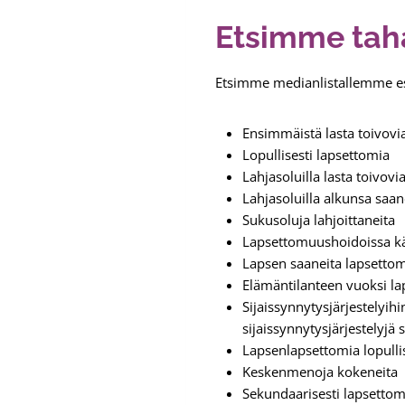
Etsimme tah
Etsimme medianlistallemme es
Ensimmäistä lasta toivovi
Lopullisesti lapsettomia
Lahjasoluilla lasta toivovi
Lahjasoluilla alkunsa saan
Sukusoluja lahjoittaneita
Lapsettomuushoidoissa käy
Lapsen saaneita lapsett
Elämäntilanteen vuoksi l
Sijaissynnytysjärjestelyihi
sijaissynnytysjärjestelyjä 
Lapsenlapsettomia lopulli
Keskenmenoja kokeneita
Sekundaarisesti lapsettom