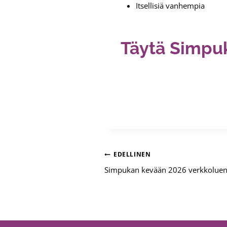
Itsellisiä vanhempia
Täytä Simpu
Artikkelien
EDELLINEN
Simpukan kevään 2026 verkkolue
selaus