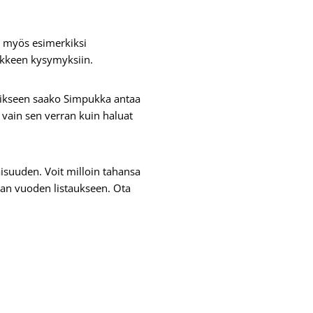
n myös esimerkiksi
makkeen kysymyksiin.
rikseen saako Simpukka antaa
a vain sen verran kuin haluat
isuuden. Voit milloin tahansa
van vuoden listaukseen. Ota