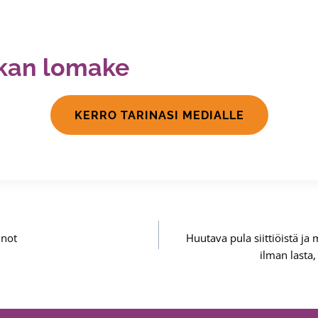
kan lomake
KERRO TARINASI MEDIALLE
nnot
Huutava pula siittiöistä j
ilman lasta,