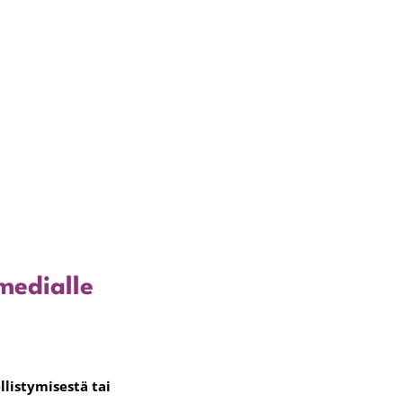
medialle
llistymisestä tai