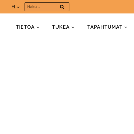
Siirry
Haku:
FI
sisältöön
TIETOA
TUKEA
TAPAHTUMAT