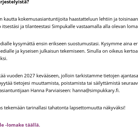
ärjestelyistä?
n kautta kokemusasiantuntijoita haastatteluun lehtiin ja toisinaa
o itsestäsi ja tilanteestasi Simpukalle vastaamalla alla olevan lo
edialle kysymättä ensin erikseen suostumustasi. Kysymme aina e
medialle ja kyseisen julkaisun tekemiseen. Sinulla on oikeus kerto
ksi.
tää vuoden 2027 kevääseen, jolloin tarkistamme tietojen ajantasa
yytää tietojesi muuttamista, poistamista tai säilyttämistä seuraa
 asiantuntijaan Hanna Parviaiseen: hanna@simpukkary.fi.
as tekemään tarinallasi tahatonta lapsettomuutta näkyväksi!
le -lomake täällä.