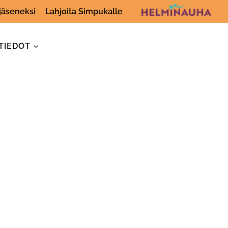
 jäseneksi
Lahjoita Simpukalle
TIEDOT