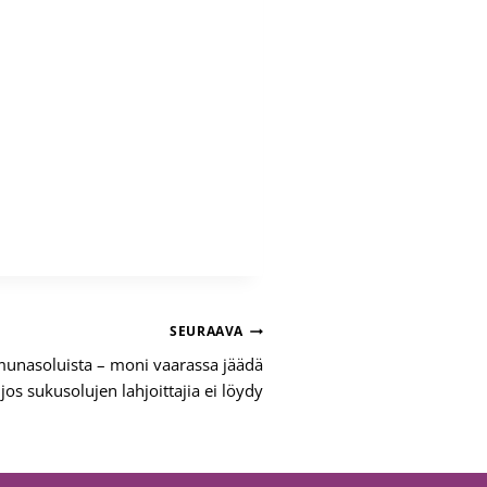
SEURAAVA
a munasoluista – moni vaarassa jäädä
 jos sukusolujen lahjoittajia ei löydy