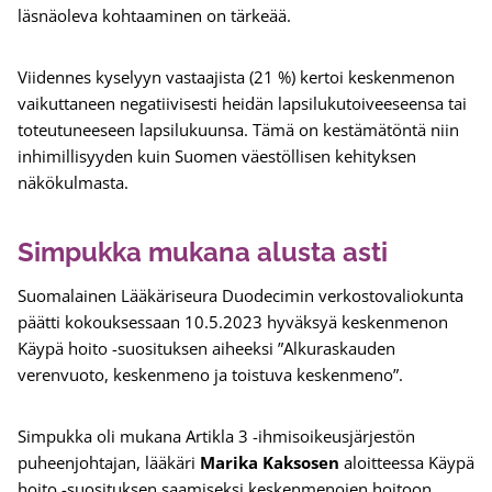
läsnäoleva kohtaaminen on tärkeää.
Viidennes kyselyyn vastaajista (21 %) kertoi keskenmenon
vaikuttaneen negatiivisesti heidän lapsilukutoiveeseensa tai
toteutuneeseen lapsilukuunsa. Tämä on kestämätöntä niin
inhimillisyyden kuin Suomen väestöllisen kehityksen
näkökulmasta.
Simpukka mukana alusta asti
Suomalainen Lääkäriseura Duodecimin verkostovaliokunta
päätti kokouksessaan 10.5.2023 hyväksyä keskenmenon
Käypä hoito -suosituksen aiheeksi ”Alkuraskauden
verenvuoto, keskenmeno ja toistuva keskenmeno”.
Simpukka oli mukana Artikla 3 -ihmisoikeus­järjestön
puheenjohtajan, lääkäri
Marika Kaksosen
aloitteessa Käypä
hoito -suosituksen saamiseksi keskenmenojen hoitoon.