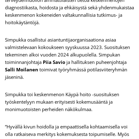
terveydenhuollon ammattilaisten tietoa keskenmenojen
diagnostiikasta, hoidosta ja ehkäisystä sekä yhdenmukaistaa
keskenmenon kokeneiden valtakunnallisia tutkimus- ja
hoitokäytäntöjä.
Simpukka osallistui asiantuntijaorganisaationa asiaa
valmistelevaan kokoukseen syyskuussa 2023. Suosituksen
tekeminen alkoi vuoden 2024 alkupuolella. Simpukan
toiminnanjohtaja
Piia Savio
ja hallituksen puheenjohtaja
Salli Moilanen
toimivat työryhmässä potilasviiteryhmän
jäseninä.
Simpukka toi keskenmenon Käypä hoito -suosituksen
työskentelyyn mukaan erityisesti kokemusääntä ja
monimuotoisten perheiden näkökulmaa.
“Hyvällä kivun hoidolla ja empaattisella kohtaamisella voi
olla ratkaiseva merkitys kokemuksesta toipumiselle. Myös