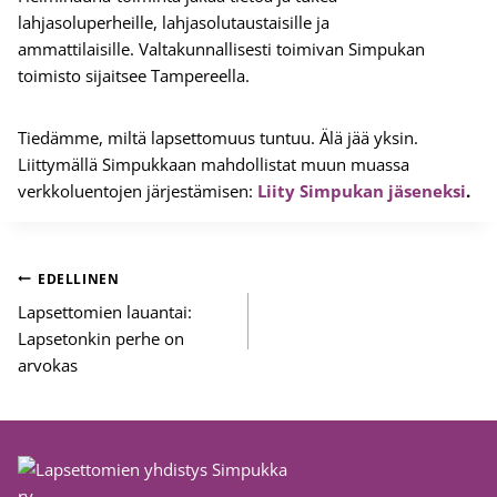
lahjasoluperheille, lahjasolutaustaisille ja
ammattilaisille. Valtakunnallisesti toimivan Simpukan
toimisto sijaitsee Tampereella.
Tiedämme, miltä lapsettomuus tuntuu. Älä jää yksin.
Liittymällä Simpukkaan mahdollistat muun muassa
verkkoluentojen järjestämisen:
Liity Simpukan jäseneksi
.
Artikkelien
EDELLINEN
selaus
Lapsettomien lauantai:
Lapsetonkin perhe on
arvokas