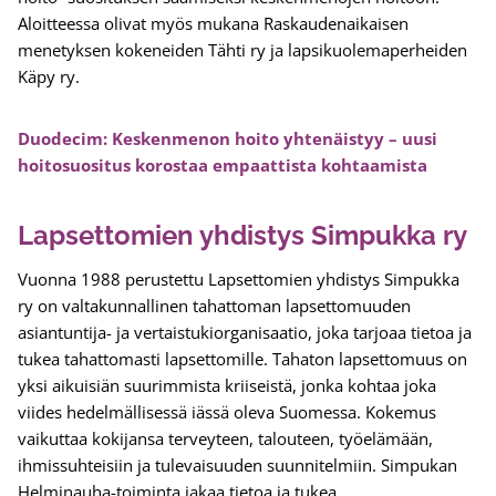
Aloitteessa olivat myös mukana Raskaudenaikaisen
menetyksen kokeneiden Tähti ry ja lapsikuolemaperheiden
Käpy ry.
Duodecim: Keskenmenon hoito yhtenäistyy – uusi
hoitosuositus korostaa empaattista kohtaamista
Lapsettomien yhdistys Simpukka ry
Vuonna 1988 perustettu Lapsettomien yhdistys Simpukka
ry on valtakunnallinen tahattoman lapsettomuuden
asiantuntija- ja vertaistukiorganisaatio, joka tarjoaa tietoa ja
tukea tahattomasti lapsettomille. Tahaton lapsettomuus on
yksi aikuisiän suurimmista kriiseistä, jonka kohtaa joka
viides hedelmällisessä iässä oleva Suomessa. Kokemus
vaikuttaa kokijansa terveyteen, talouteen, työelämään,
ihmissuhteisiin ja tulevaisuuden suunnitelmiin. Simpukan
Helminauha-toiminta jakaa tietoa ja tukea