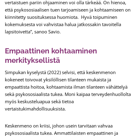
vertaistuen pariin ohjaaminen voi olla tärkeää. On hienoa,
että psykososiaalisen tuen tarjoamiseen ja kohtaamiseen on
kiinnitetty suosituksessa huomiota. Hyvä toipuminen
kokemuksesta voi vahvistaa halua jatkossakin tavoitella
lapsitoivetta”, sanoo Savio.
Empaattinen kohtaaminen
merkityksellistä
Simpukan kyselystä (2022) selvisi, että keskenmenon
kokeneet toivovat yksilöllisen tilanteen mukaista ja
empaattista hoitoa, kohtaamista ilman tilanteen vähättelyä
sekä psykososiaalista tukea. Moni kaipaa terveydenhuollolta
myös keskusteluapua sekä tietoa
vertaistukimahdollisuuksista.
Keskenmeno on kriisi, johon usein tarvitaan vahvaa
psykososiaalista tukea. Ammattilaisten empaattinen ja