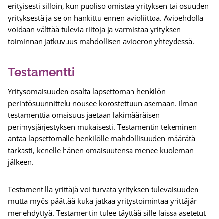
erityisesti silloin, kun puoliso omistaa yrityksen tai osuuden
yrityksestä ja se on hankittu ennen avioliittoa. Avioehdolla
voidaan välttää tulevia riitoja ja varmistaa yrityksen
toiminnan jatkuvuus mahdollisen avioeron yhteydessä.
Testamentti
Yritysomaisuuden osalta lapsettoman henkilön
perintösuunnittelu nousee korostettuun asemaan. Ilman
testamenttia omaisuus jaetaan lakimääräisen
perimysjärjestyksen mukaisesti. Testamentin tekeminen
antaa lapsettomalle henkilölle mahdollisuuden määrätä
tarkasti, kenelle hänen omaisuutensa menee kuoleman
jälkeen.
Testamentilla yrittäjä voi turvata yrityksen tulevaisuuden
mutta myös päättää kuka jatkaa yritystoimintaa yrittäjän
menehdyttyä. Testamentin tulee täyttää sille laissa asetetut