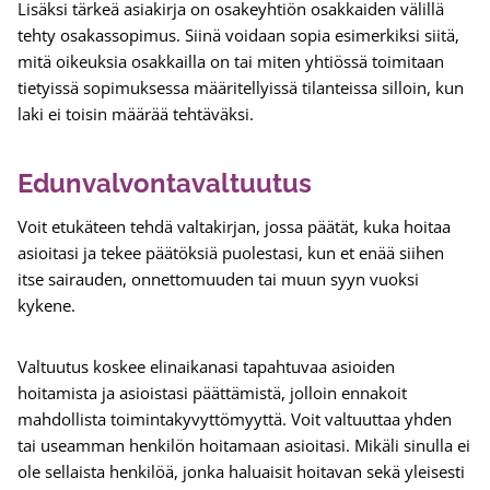
Lisäksi tärkeä asiakirja on osakeyhtiön osakkaiden välillä
tehty osakassopimus. Siinä voidaan sopia esimerkiksi siitä,
mitä oikeuksia osakkailla on tai miten yhtiössä toimitaan
tietyissä sopimuksessa määritellyissä tilanteissa silloin, kun
laki ei toisin määrää tehtäväksi.
Edunvalvontavaltuutus
Voit etukäteen tehdä valtakirjan, jossa päätät, kuka hoitaa
asioitasi ja tekee päätöksiä puolestasi, kun et enää siihen
itse sairauden, onnettomuuden tai muun syyn vuoksi
kykene.
Valtuutus koskee elinaikanasi tapahtuvaa asioiden
hoitamista ja asioistasi päättämistä, jolloin ennakoit
mahdollista toimintakyvyttömyyttä. Voit valtuuttaa yhden
tai useamman henkilön hoitamaan asioitasi. Mikäli sinulla ei
ole sellaista henkilöä, jonka haluaisit hoitavan sekä yleisesti