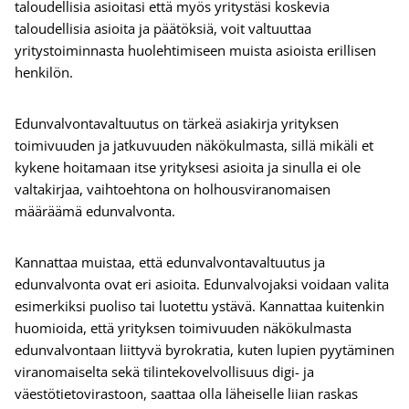
taloudellisia asioitasi että myös yritystäsi koskevia
taloudellisia asioita ja päätöksiä, voit valtuuttaa
yritystoiminnasta huolehtimiseen muista asioista erillisen
henkilön.
Edunvalvontavaltuutus on tärkeä asiakirja yrityksen
toimivuuden ja jatkuvuuden näkökulmasta, sillä mikäli et
kykene hoitamaan itse yrityksesi asioita ja sinulla ei ole
valtakirjaa, vaihtoehtona on holhousviranomaisen
määräämä edunvalvonta.
Kannattaa muistaa, että edunvalvontavaltuutus ja
edunvalvonta ovat eri asioita. Edunvalvojaksi voidaan valita
esimerkiksi puoliso tai luotettu ystävä. Kannattaa kuitenkin
huomioida, että yrityksen toimivuuden näkökulmasta
edunvalvontaan liittyvä byrokratia, kuten lupien pyytäminen
viranomaiselta sekä tilintekovelvollisuus digi- ja
väestötietovirastoon, saattaa olla läheiselle liian raskas