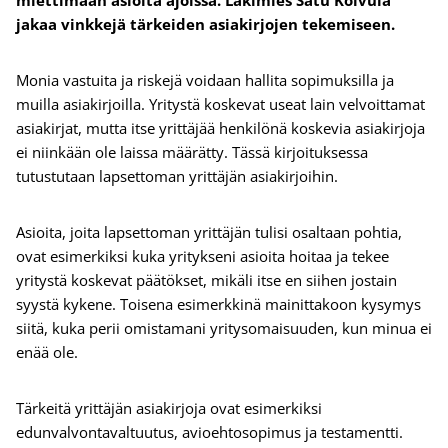
miettimään asioita ajoissa. Lakimies Satu Koivula
jakaa vinkkejä tärkeiden asiakirjojen tekemiseen.
Monia vastuita ja riskejä voidaan hallita sopimuksilla ja
muilla asiakirjoilla. Yritystä koskevat useat lain velvoittamat
asiakirjat, mutta itse yrittäjää henkilönä koskevia asiakirjoja
ei niinkään ole laissa määrätty. Tässä kirjoituksessa
tutustutaan lapsettoman yrittäjän asiakirjoihin.
Asioita, joita lapsettoman yrittäjän tulisi osaltaan pohtia,
ovat esimerkiksi kuka yritykseni asioita hoitaa ja tekee
yritystä koskevat päätökset, mikäli itse en siihen jostain
syystä kykene. Toisena esimerkkinä mainittakoon kysymys
siitä, kuka perii omistamani yritysomaisuuden, kun minua ei
enää ole.
Tärkeitä yrittäjän asiakirjoja ovat esimerkiksi
edunvalvontavaltuutus, avioehtosopimus ja testamentti.