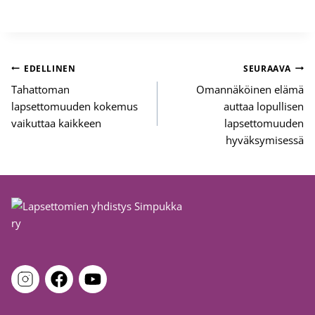
Artikkelien
EDELLINEN
SEURAAVA
selaus
Tahattoman
Omannäköinen elämä
lapsettomuuden kokemus
auttaa lopullisen
vaikuttaa kaikkeen
lapsettomuuden
hyväksymisessä