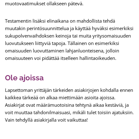
muotovaatimukset ollakseen pätevä.
Testamentin lisäksi elinaikana on mahdollista tehdä
muutakin perintösuunnittelua ja käyttää hyväksi esimerkiksi
sukupolvenvaihdoksen keinoja tai muita yritysomaisuuden
luovutukseen liittyviä tapoja. Tällainen on esimerkiksi
omaisuuden luovuttaminen lahjanluonteisena, jolloin
omaisuuteen voi pidättää itselleen hallintaoikeuden.
Ole ajoissa
Lapsettoman yrittäjän tärkeiden asiakirjojen kohdalla ennen
kaikkea tärkeää on alkaa miettimään asioita ajoissa.
Asiakirjat ovat määrämuotoisina tehtynä aikaa kestäviä, ja
voit muuttaa tahdonilmaisuasi, mikäli tulet toisiin ajatuksiin.
Vain tehdyllä asiakirjalla voit vaikuttaa!