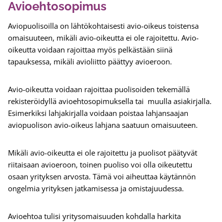
Avioehtosopimus
Aviopuolisoilla on lähtökohtaisesti avio-oikeus toistensa
omaisuuteen, mikäli avio-oikeutta ei ole rajoitettu. Avio-
oikeutta voidaan rajoittaa myös pelkästään siinä
tapauksessa, mikäli avioliitto päättyy avioeroon.
Avio-oikeutta voidaan rajoittaa puolisoiden tekemällä
rekisteröidyllä avioehtosopimuksella tai muulla asiakirjalla.
Esimerkiksi lahjakirjalla voidaan poistaa lahjansaajan
aviopuolison avio-oikeus lahjana saatuun omaisuuteen.
Mikäli avio-oikeutta ei ole rajoitettu ja puolisot päätyvät
riitaisaan avioeroon, toinen puoliso voi olla oikeutettu
osaan yrityksen arvosta. Tämä voi aiheuttaa käytännön
ongelmia yrityksen jatkamisessa ja omistajuudessa.
Avioehtoa tulisi yritysomaisuuden kohdalla harkita