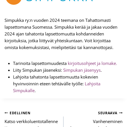
Simpukka ry:n vuoden 2024 teemana on Tahattomasti
lapsettomana Suomessa. Simpukka kerää ja jakaa vuoden
2024 ajan tahatonta lapsettomuutta kohdanneiden
kirjoituksia, jotka liittyvät yhteiskuntaan. Voit kirjoittaa
omista kokemuksistasi, mielipiteitäsi tai kannanottojasi.
Tarinoita lapsettomuudesta
kirjoitusohjeet ja lomake.
Liity Simpukan jäseneksi:
Simpukan jäsenyys
.
Lahjoita tahatonta lapsettomuutta kokevien
hyvinvoinnin eteen tehtävälle työlle:
Lahjoita
Simpukalle
.
Artikkelien
EDELLINEN
SEURAAVA
selaus
Katso verkkoluentotallenne
Vanheneminen