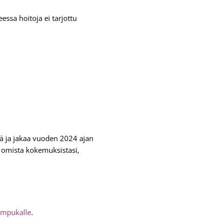
ssa hoitoja ei tarjottu
 ja jakaa vuoden 2024 ajan
aa omista kokemuksistasi,
impukalle
.