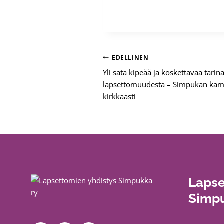
Artikkelien
EDELLINEN
Yli sata kipeää ja koskettavaa tari
selaus
lapsettomuudesta – Simpukan kampa
kirkkaasti
Lapse
Simpu