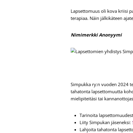
Lapsettomuus oli kova kriisi p
terapiaa. Näin jälkikäteen aja
Nimimerkki Anonyymi
Simpukka ry:n vuoden 2024 t
tahatonta lapsettomuutta kohda
mielipiteitäsi tai kannanottojas
Tarinoita lapsettomuudes
Liity Simpukan jäseneksi:
Lahjoita tahatonta lapsett