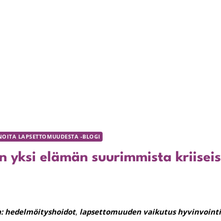
NOITA LAPSETTOMUUDESTA -BLOGI
 yksi elämän suurimmista kriisei
:
hedelmöityshoidot
,
lapsettomuuden vaikutus hyvinvointi