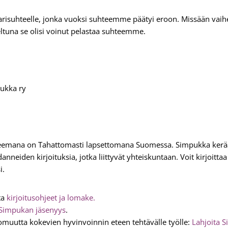
arisuhteelle, jonka vuoksi suhteemme päätyi eroon. Missään vaihee
teltuna se olisi voinut pelastaa suhteemme.
eemana on Tahattomasti lapsettomana Suomessa. Simpukka kerää
nneiden kirjoituksia, jotka liittyvät yhteiskuntaan. Voit kirjoitt
i.
ta
kirjoitusohjeet ja lomake.
Simpukan jäsenyys
.
omuutta kokevien hyvinvoinnin eteen tehtävälle työlle:
Lahjoita S