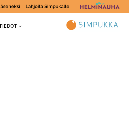
 jäseneksi
Lahjoita Simpukalle
TIEDOT