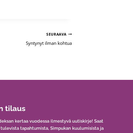
SEURAAVA
Syntynyt ilman kohtua
n tilaus
eksan kertaa vuodessa ilmestyvä uutiskirje! Saat
a tulevista tapahtumista, Simpukan kuulumisista ja