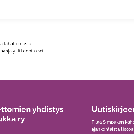
naa tahattomasta
nja ylitti odotukset
ttomien yhdistys
Uutiskirjee
kka ry
Tilaa Simpukan kahd
ajankohtaista tieto