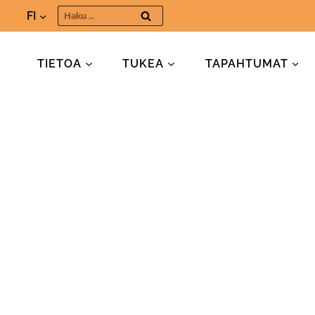
Siirry
Haku:
FI
sisältöön
TIETOA
TUKEA
TAPAHTUMAT