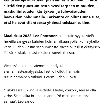
Ronja Kataja aloittavat pian lahjasiittiöhoidot. Tieto
siittiöiden puuttumisesta avasi tarpeen minuuden,
maskuliinisuuden käsityksen ja tulevaisuuden
haaveiden pohdinnalle. Tärkeintä on ollut tunne siitä,
että he ovat tilanteessa yhdessä toisiaan tukien.
Maaliskuu 2022. Leo Rantanen
oli jostain syystä vielä
hereillä sängyssä kahden-kolmen aikaan yöllä, kun älykello
värisi uuden viestin saapumisesta. Viesti oli tullut yksityisen
lääkärikeskuksen asiakkaiden sovelluksesta.
Viestissä luki tulos aiemmin tehdystä
siemennesteanalyysista. Testi oli ollut ihan vain
rutiininomainen tutkimus varmuuden vuoksi.
“Tuloksessa luki nolla siittiötä. Mietin, voiko kyseessä olla
virhe. Se oli aika brutaali tilanne. Yö meni odotellessa
aamua”, Leo sanoo.