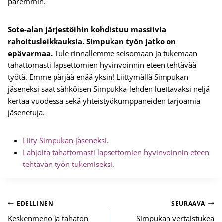
paremmin.
Sote-alan järjestöihin kohdistuu massiivia
rahoitusleikkauksia. Simpukan työn jatko on
epävarmaa.
Tule rinnallemme seisomaan ja tukemaan
tahattomasti lapsettomien hyvinvoinnin eteen tehtävää
työtä.
Emme pärjää enää yksin! Liittymällä Simpukan
jäseneksi saat sähköisen Simpukka-lehden luettavaksi neljä
kertaa vuodessa sekä yhteistyökumppaneiden tarjoamia
jäsenetuja.
Liity Simpukan jäseneksi.
Lahjoita tahattomasti lapsettomien hyvinvoinnin eteen
tehtävän työn tukemiseksi.
Artikkelien
EDELLINEN
SEURAAVA
selaus
Keskenmeno ja tahaton
Simpukan vertaistukea