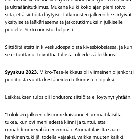
ja ultraäänitutkimus. Mukana kulki koko ajan pieni toivo
siitä, että siittiöitä löytyisi. Tutkimusten jälkeen he siirtyivät
yksityiseltä lääkäriasemalta jatkotutkimuksiin julkiselle
puolelle. Siirto onnistui helposti.
Siittiöitä etsittiin kiveskudospaloista kivesbiobsiassa, ja kun
se ei tuottanut toivottua tulosta, oli edessä leikkaus.
Syyskuu 2023.
Mikro-Tese-leikkaus oli viimeinen oljenkorsi
puolitoista vuotta kestäneiden tutkimusten lopuksi.
Leikkauksen tulos oli lohduton: siittiöitä ei löytynyt yhtään.
“Tuloksen jälkeen olisimme kaivanneet ammattilaisilta
tukea, kun ovi meni edestä kiinni ja tuntui, että
romahdimme vähän enemmän. Ammattilaisilta saatu
henkinen tuki jäi todella vajaaksi, vaikka muuten kaikki