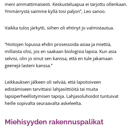
meni ammattimaisesti. Keskusteluapua ei tarjottu ollenkaan.
Ymmärrystä saimme kyllä tosi paljon”, Leo sanoo.
Vaikka tulos järkytti, siihen oli ehtinyt jo valmistautua.
“Hoitojen lopussa ehdin prosessoida asiaa ja miettiä,
millaista olisi, jos en saakaan biologisia lapsia. Kun asia
selvisi, olin jo sinut sen kanssa, että en tule jakamaan
geenejä lasteni kanssa.”
Leikkauksen jälkeen oli selvää, että lapsitoiveen
edistämiseen tarvittaisi lahjasiittiöitä tai muita
lapsiperheellistymisen tapoja. Lahjasoluhoidot tuntuivat
heille sopivalta seuraavalta askeleelta.
Miehisyyden rakennuspalikat