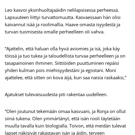
Leo kasvoi yksinhuoltajaäidin nelilapsisessa perheessä.
Lapsuuteen liittyi turvattomuutta. Kasvaessaan hän olisi
kaivannut isää ja roolimallia. Haave omasta isyydestä ja
turvan tuomisesta omalle perheelleen oli vahva.
“Ajattelin, että haluan olla hyvä aviomies ja isä, joka käy
töissä ja tuo tukea ja taloudellista turvaa perheelleen ja on
tasapainoinen ihminen. Siittiöiden puuttuminen repäisi
yhden kulman pois miehisyydestäni ja egostani. Moni
ajattelee, että sitten on kova äijä, kun saa naisia raskaaksi,”
Ajatukset tulevaisuudesta piti rakentaa uudelleen.
”Olen joutunut tekemään omaa kasvuani, ja Ronja on ollut
siinä tukena. Olen ymmärtänyt, että isän rooli täytetään
muulla tavalla kuin biologialla. Toivon, että meidän tulevat
lapset näkisivät rakastavan isän ja äidin, terveen