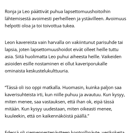
Ronja ja Leo päättivät puhua lapsettomuushoitoihin
lähtemisestä avoimesti perheilleen ja ystävilleen. Avoimuus
helpotti oloa ja toi toivottua tukea.
Leon kavereista vain harvalla on vakiintunut parisuhde tai
lapsia, joten lapsettomuushoidot eivät olleet heille tuttu
asia. Siitä huolimatta Leo puhui aiheesta heille. Vaikeiden
asioiden esille nostaminen ei ollut kaveriporukalle
ominaista keskustelukulttuuria.
“Tässä oli iso oppi matkalla. Huomasin, kuinka paljon saa
kaverisuhteista irti, kun niille puhuu ja avautuu. Kun kysyy,
miten menee, saa vastauksen, että ihan ok, eipä tässä
mitään. Kun kysyy uudestaan, miten oikeasti menee,
kuuleekin, että on kaikennäköistä päällä.”
Edessä oli siemennestenäytteen kontrollinäyte, verikokeita