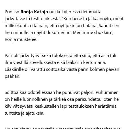
Puoliso
Ronja Kataja
nukkui vieressä tietämättä
järkyttävästä testituloksesta. “Kun heräsin ja käännyin, meni
millisekunti, että näin, että nyt jokin on hätänä. Sanoit sen
heti minulle ja näytit dokumentin. Menimme shokkiin”,
Ronja muistelee.
Pari oli järkyttynyt sekä tuloksesta että siitä, että asia tuli
ilmi viestillä sovelluksesta eikä lääkärin kertomana.
Lääkärille oli varattu soittoaika vasta parin-kolmen päivän
päähän.
Soittoaikaa odotellessaan he puhuivat paljon. Puhuminen
on heille luonnollinen ja tärkeä osa parisuhdetta, joten he
kävivät syvästi keskustellen läpi testituloksen herättämiä
tunteita ja ajatuksia.