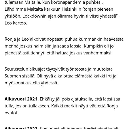
tulemaan Maltalle, kun koronapandemia puhkesi.
Lähdimme Maltalta karkuun Helsinkiin Ronjan pieneen
yksiöön. Lockdownin ajan olimme hyvin tiiviisti yhdessä”,
Leo kertoo.
Ronja ja Leo alkoivat nopeasti puhua kummankin haaveesta
mennä joskus naimisiin ja saada lapsia. Kumpikin oli jo
pienestä asti tiennyt, että haluaa joskus vanhemmaksi.
Seurustelun alkuajat täyttyivät työnteosta ja muutoista
Suomen sisällä. Oli hyvä aika ottaa elämästä kaikki irti ja
myös matkustella yhdessä.
Alkuvuosi 2021.
Ehkäisy jäi pois ajatuksella, että lapsi saa
tulla, jos on tullakseen. Kaikki merkit näyttivät, että Ronja
ovuloi.
Alkuvuosi 2022.
Kun vuosi oli mennyt, heräsi pieni huoli.