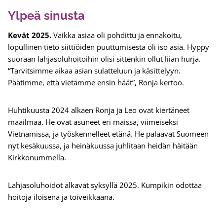
Ylpeä sinusta
Kevät 2025.
Vaikka asiaa oli pohdittu ja ennakoitu,
lopullinen tieto siittiöiden puuttumisesta oli iso asia. Hyppy
suoraan lahjasoluhoitoihin olisi sittenkin ollut liian hurja.
“Tarvitsimme aikaa asian sulatteluun ja käsittelyyn.
Päätimme, että vietämme ensin häät”, Ronja kertoo.
Huhtikuusta 2024 alkaen Ronja ja Leo ovat kiertäneet
maailmaa. He ovat asuneet eri maissa, viimeiseksi
Vietnamissa, ja työskennelleet etänä. He palaavat Suomeen
nyt kesäkuussa, ja heinäkuussa juhlitaan heidän häitään
Kirkkonummella.
Lahjasoluhoidot alkavat syksyllä 2025. Kumpikin odottaa
hoitoja iloisena ja toiveikkaana.