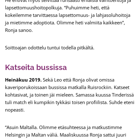
He ehtivät myös selvittää runsaasti erilaisia vaihtoehtoja ja
lapsettomuushoitopolkuja. “Puhuimme heti, että
kokeilemme tarvittaessa lapsettomuus- ja lahjasoluhoitoja
ja mietimme adoptiota. Olimme heti valmiita kaikkeen”,
Ronja sanoo.
Soittoajan odottelu tuntui todella pitkältä.
Katseita bussissa
Heinäkuu 2019.
Sekä Leo että Ronja olivat omissa
kaveriporukoissaan bussissa matkalla Ruisrockiin. Katseet
kohtasivat, ja toinen jäi mieleen. Samassa kuussa Tinderissä
tuli match eli kumpikin tykkäsi toisen profiilista. Suhde eteni
nopeasti.
“Asuin Maltalla. Olimme etäsuhteessa ja matkustimme
Helsingin ja Maltan väliä. Maaliskuussa Ronja sattui juuri