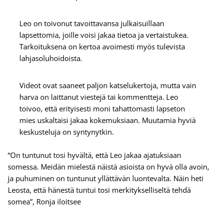
Leo on toivonut tavoittavansa julkaisuillaan
lapsettomia, joille voisi jakaa tietoa ja vertaistukea.
Tarkoituksena on kertoa avoimesti myös tulevista
lahjasoluhoidoista.
Videot ovat saaneet paljon katselukertoja, mutta vain
harva on laittanut viestejä tai kommentteja. Leo
toivoo, että erityisesti moni tahattomasti lapseton
mies uskaltaisi jakaa kokemuksiaan. Muutamia hyviä
keskusteluja on syntynytkin.
“On tuntunut tosi hyvältä, että Leo jakaa ajatuksiaan
somessa. Meidän mielestä näistä asioista on hyvä olla avoin,
ja puhuminen on tuntunut yllättävän luontevalta. Näin heti
Leosta, että hänestä tuntui tosi merkitykselliseltä tehdä
somea”, Ronja iloitsee