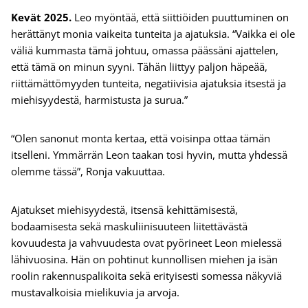
Kevät 2025.
Leo myöntää, että siittiöiden puuttuminen on
herättänyt monia vaikeita tunteita ja ajatuksia. “Vaikka ei ole
väliä kummasta tämä johtuu, omassa päässäni ajattelen,
että tämä on minun syyni. Tähän liittyy paljon häpeää,
riittämättömyyden tunteita, negatiivisia ajatuksia itsestä ja
miehisyydestä, harmistusta ja surua.”
“Olen sanonut monta kertaa, että voisinpa ottaa tämän
itselleni. Ymmärrän Leon taakan tosi hyvin, mutta yhdessä
olemme tässä”, Ronja vakuuttaa.
Ajatukset miehisyydestä, itsensä kehittämisestä,
bodaamisesta sekä maskuliinisuuteen liitettävästä
kovuudesta ja vahvuudesta ovat pyörineet Leon mielessä
lähivuosina. Hän on pohtinut kunnollisen miehen ja isän
roolin rakennuspalikoita sekä erityisesti somessa näkyviä
mustavalkoisia mielikuvia ja arvoja.