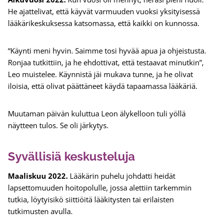
He ajattelivat, että käyvät varmuuden vuoksi yksityisessä
lääkärikeskuksessa katsomassa, että kaikki on kunnossa.
“Käynti meni hyvin. Saimme tosi hyvää apua ja ohjeistusta.
Ronjaa tutkittiin, ja he ehdottivat, että testaavat minutkin”,
Leo muistelee. Käynnistä jäi mukava tunne, ja he olivat
iloisia, että olivat päättäneet käydä tapaamassa lääkäriä.
Muutaman päivän kuluttua Leon älykelloon tuli yöllä
näytteen tulos. Se oli järkytys.
Syvällisiä keskusteluja
Maaliskuu 2022.
Lääkärin puhelu johdatti heidät
lapsettomuuden hoitopolulle, jossa alettiin tarkemmin
tutkia, löytyisikö siittiöitä lääkitysten tai erilaisten
tutkimusten avulla.