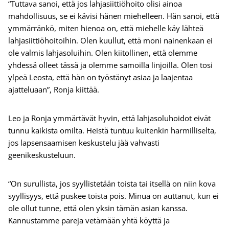
“Tuttava sanoi, että jos lahjasiittiöhoito olisi ainoa
mahdollisuus, se ei kävisi hänen miehelleen. Hän sanoi, että
ymmärränkö, miten hienoa on, että miehelle käy lähteä
lahjasiittiöhoitoihin. Olen kuullut, että moni nainenkaan ei
ole valmis lahjasoluihin. Olen kiitollinen, että olemme
yhdessä olleet tässä ja olemme samoilla linjoilla. Olen tosi
ylpeä Leosta, että hän on työstänyt asiaa ja laajentaa
ajatteluaan”, Ronja kiittää.
Leo ja Ronja ymmärtävät hyvin, että lahjasoluhoidot eivät
tunnu kaikista omilta. Heistä tuntuu kuitenkin harmilliselta,
jos lapsensaamisen keskustelu jää vahvasti
geenikeskusteluun.
“On surullista, jos syyllistetään toista tai itsellä on niin kova
syyllisyys, että puskee toista pois. Minua on auttanut, kun ei
ole ollut tunne, että olen yksin tämän asian kanssa.
Kannustamme pareja vetämään yhtä köyttä ja