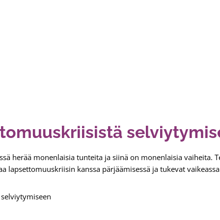
tomuuskriisistä selviytymi
sä herää monenlaisia tunteita ja siinä on monenlaisia vaiheita. 
uttaa lapsettomuuskriisin kanssa pärjäämisessä ja tukevat vaikeass