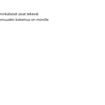
minkälaiset asiat tekevät
psettomuuden kokemus on monille