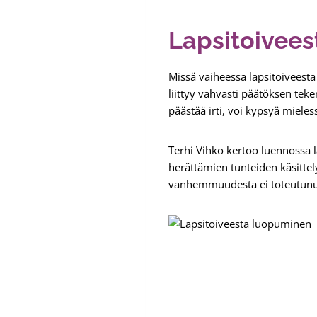
Lapsitoivee
Missä vaiheessa lapsitoiveesta
liittyy vahvasti päätöksen teke
päästää irti, voi kypsyä mieles
Terhi Vihko kertoo luennossa l
herättämien tunteiden käsittely
vanhemmuudesta ei toteutun