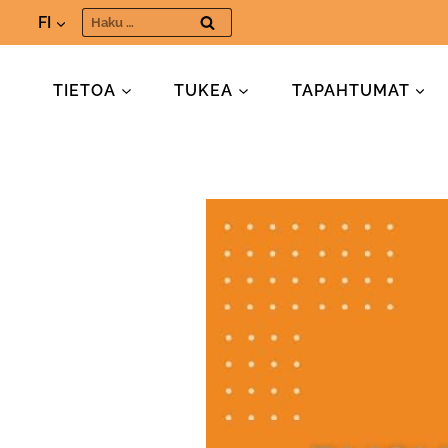
Siirry
Haku:
FI
sisältöön
TIETOA
TUKEA
TAPAHTUMAT