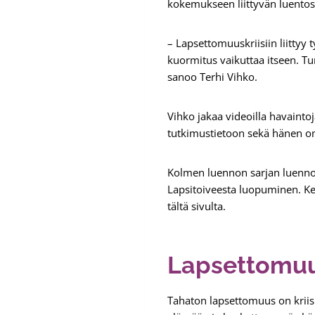
kokemukseen liittyvän luentos
– Lapsettomuuskriisiin liittyy t
kuormitus vaikuttaa itseen. Tu
sanoo Terhi Vihko.
Vihko jakaa videoilla havaintoj
tutkimustietoon sekä hänen o
Kolmen luennon sarjan luennot
Lapsitoiveesta luopuminen. Ke
tältä sivulta.
Lapsettomuus
Tahaton lapsettomuus on kriis