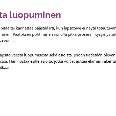
sta luopuminen
 pitää tai kannattaa päästää irti, kun lapsitoive ei näytä toteutu
minen. Päätöksen pohtiminen voi olla pitkä prosessi. Kysymys siitä
sä vuosia.
apsitoiveesta luopumisesta sekä asioista, joiden tiedetään oleva
ssä. Hän nostaa esille asioita, jotka voivat auttaa elämän rakenta
utkaan.