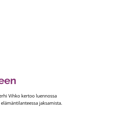
seen
Terhi Vihko kertoo luennossa
a elämäntilanteessa jaksamista.