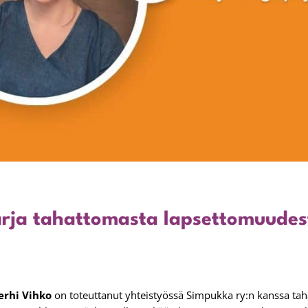
arja tahattomasta lapsettomuudes
erhi Vihko
on toteuttanut yhteistyössä Simpukka ry:n kanssa t