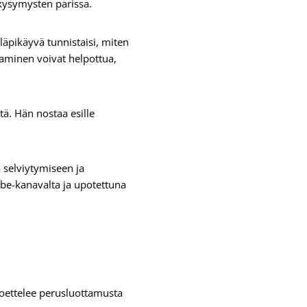
 kysymysten parissa.
 läpikäyvä tunnistaisi, miten
aaminen voivat helpottua,
tä. Hän nostaa esille
 selviytymiseen ja
be-kanavalta ja upotettuna
koettelee perusluottamusta