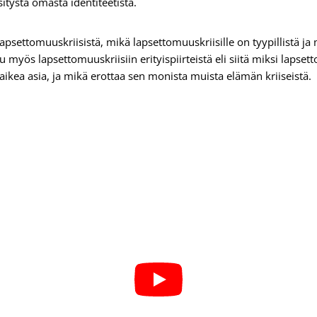
itystä omasta identiteetistä.
psettomuuskriisistä, mikä lapsettomuuskriisille on tyypillistä ja 
huu myös lapsettomuuskriisiin erityispiirteistä eli siitä miksi la
vaikea asia, ja mikä erottaa sen monista muista elämän kriiseistä.