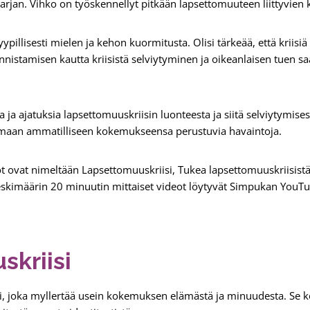
arjan. Vihko on työskennellyt pitkään lapsettomuuteen liittyvien
yypillisesti mielen ja kehon kuormitusta. Olisi tärkeää, että kriisiä
nnistamisen kautta kriisistä selviytyminen ja oikeanlaisen tuen s
a ja ajatuksia lapsettomuuskriisin luonteesta ja siitä selviytymises
maan ammatilliseen kokemukseensa perustuvia havaintoja.
 ovat nimeltään Lapsettomuuskriisi, Tukea lapsettomuuskriisistä
skimäärin 20 minuutin mittaiset videot löytyvät Simpukan YouTu
kriisi
i, joka myllertää usein kokemuksen elämästä ja minuudesta. Se 