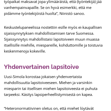
työpaikat maksavat jopa ylimääräistä, että (työntekijä) jää
vanhempainvapaille. Se on hyvä esimerkki, että me
pidämme työntekijöistä huolta”, Niinistö sanoo.
Keskustelupaneelissa nostettiin esille myös ei-kaupallisen
sijaissynnytyksen mahdollistamisen tarve Suomessa.
Sijaissynnytys mahdollistaisi lapsitoiveen muun muassa
itsellisille miehille, miespareille, kohduttomille ja toistuvia
keskenmenoja kokeville.
Yhdenvertainen lapsitoive
Uusi-Simola korostaa jokaisen yhdenvertaista
mahdollisuutta lapsitoiveeseen. Miehen ja varsinkin
miesparin tai itsellisen miehen lapsitoiveesta ei puhuta
tarpeeksi. Käsitys lapsiperheellistymisestä on kapea.
“Heteronormatiivinen oletus on, että miehet löytävät