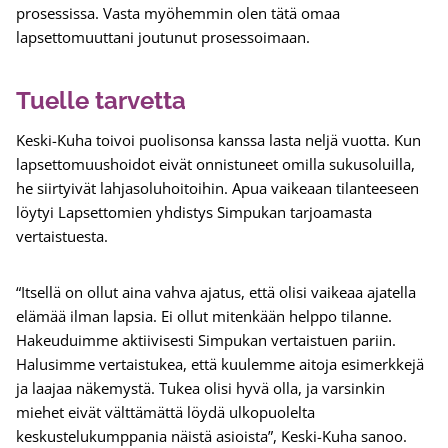
prosessissa. Vasta myöhemmin olen tätä omaa
lapsettomuuttani joutunut prosessoimaan.
Tuelle tarvetta
Keski-Kuha toivoi puolisonsa kanssa lasta neljä vuotta. Kun
lapsettomuushoidot eivät onnistuneet omilla sukusoluilla,
he siirtyivät lahjasoluhoitoihin. Apua vaikeaan tilanteeseen
löytyi Lapsettomien yhdistys Simpukan tarjoamasta
vertaistuesta.
“Itsellä on ollut aina vahva ajatus, että olisi vaikeaa ajatella
elämää ilman lapsia. Ei ollut mitenkään helppo tilanne.
Hakeuduimme aktiivisesti Simpukan vertaistuen pariin.
Halusimme vertaistukea, että kuulemme aitoja esimerkkejä
ja laajaa näkemystä. Tukea olisi hyvä olla, ja varsinkin
miehet eivät välttämättä löydä ulkopuolelta
keskustelukumppania näistä asioista”, Keski-Kuha sanoo.