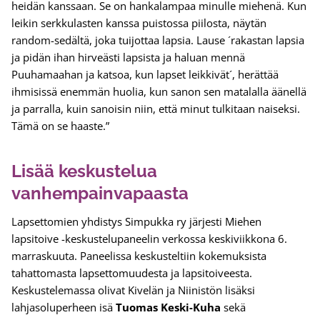
heidän kanssaan. Se on hankalampaa minulle miehenä. Kun
leikin serkkulasten kanssa puistossa piilosta, näytän
random-sedältä, joka tuijottaa lapsia. Lause ´rakastan lapsia
ja pidän ihan hirveästi lapsista ja haluan mennä
Puuhamaahan ja katsoa, kun lapset leikkivät´, herättää
ihmisissä enemmän huolia, kun sanon sen matalalla äänellä
ja parralla, kuin sanoisin niin, että minut tulkitaan naiseksi.
Tämä on se haaste.”
Lisää keskustelua
vanhempainvapaasta
Lapsettomien yhdistys Simpukka ry järjesti Miehen
lapsitoive -keskustelupaneelin verkossa keskiviikkona 6.
marraskuuta. Paneelissa keskusteltiin kokemuksista
tahattomasta lapsettomuudesta ja lapsitoiveesta.
Keskustelemassa olivat Kivelän ja Niinistön lisäksi
lahjasoluperheen isä
Tuomas Keski-Kuha
sekä