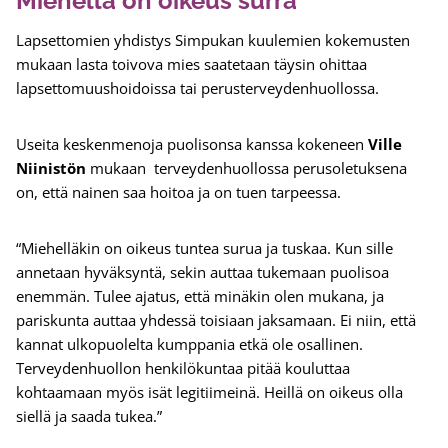
Miehellä on oikeus surra
Lapsettomien yhdistys Simpukan kuulemien kokemusten
mukaan lasta toivova mies saatetaan täysin ohittaa
lapsettomuushoidoissa tai perusterveydenhuollossa.
Useita keskenmenoja puolisonsa kanssa kokeneen
Ville
Niinistön
mukaan terveydenhuollossa perusoletuksena
on, että nainen saa hoitoa ja on tuen tarpeessa.
“Miehelläkin on oikeus tuntea surua ja tuskaa. Kun sille
annetaan hyväksyntä, sekin auttaa tukemaan puolisoa
enemmän. Tulee ajatus, että minäkin olen mukana, ja
pariskunta auttaa yhdessä toisiaan jaksamaan. Ei niin, että
kannat ulkopuolelta kumppania etkä ole osallinen.
Terveydenhuollon henkilökuntaa pitää kouluttaa
kohtaamaan myös isät legitiimeinä. Heillä on oikeus olla
siellä ja saada tukea.”