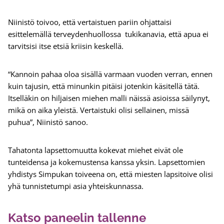
Niinistö toivoo, että vertaistuen pariin ohjattaisi
esittelemällä terveydenhuollossa tukikanavia, että apua ei
tarvitsisi itse etsiä kriisin keskellä.
“Kannoin pahaa oloa sisällä varmaan vuoden verran, ennen
kuin tajusin, että minunkin pitäisi jotenkin käsitellä tätä.
Itselläkin on hiljaisen miehen malli näissä asioissa säilynyt,
mikä on aika yleistä. Vertaistuki olisi sellainen, missä
puhua”, Niinistö sanoo.
Tahatonta lapsettomuutta kokevat miehet eivät ole
tunteidensa ja kokemustensa kanssa yksin. Lapsettomien
yhdistys Simpukan toiveena on, että miesten lapsitoive olisi
yhä tunnistetumpi asia yhteiskunnassa.
Katso paneelin tallenne