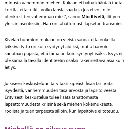
minusta vähemmän miehen. Kukaan ei halua kääntää tuota
korttia, että tutkii, voiko lapsia saada ja jos ei voi, niin
olenko sitten vähemmän mies”, sanoo
Mio Kivelä
, liittyen
yleisiin asenteisiin. Hän on tahattomasti lapseton transmies.
Kivelän huomion mukaan on yleistä sanoa, että nukeilla
leikkivä tyttö on kuin syntynyt äidiksi, mutta harvoin
sanotaan pojasta, että tämä on kuin syntynyt isäksi. Isyys ei
ole samalla tavalla identiteetin osaksi rakennettava asia kuin
äitiys.
Julkiseen keskusteluun tarvitaan kipeästi lisää tarinoita
isyydestä, vanhemmuuden tasa-arvosta ja lapsitoiveesta.
Erityisesti keskustelua tulee lisätä tahattomasta
lapsettomuudesta kriisinä sekä miehen kokemuksesta,
roolista ja tuen tarpeesta silloin, kun lapsitoive ei toteudu.