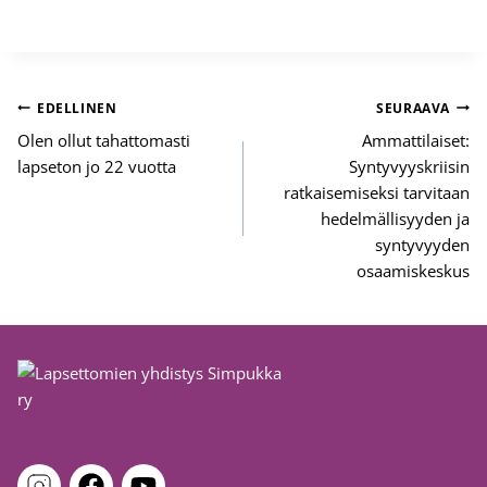
Artikkelien
EDELLINEN
SEURAAVA
selaus
Olen ollut tahattomasti
Ammattilaiset:
lapseton jo 22 vuotta
Syntyvyyskriisin
ratkaisemiseksi tarvitaan
hedelmällisyyden ja
syntyvyyden
osaamiskeskus