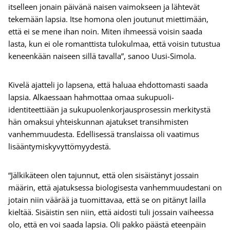
itselleen jonain päivänä naisen vaimokseen ja lähtevät
tekemään lapsia. Itse homona olen joutunut miettimään,
että ei se mene ihan noin. Miten ihmeessä voisin saada
lasta, kun ei ole romanttista tulokulmaa, että voisin tutustua
keneenkään naiseen sillä tavalla”, sanoo Uusi-Simola.
Kivelä ajatteli jo lapsena, että haluaa ehdottomasti saada
lapsia. Alkaessaan hahmottaa omaa sukupuoli-
identiteettiään ja sukupuolenkorjausprosessin merkitystä
hän omaksui yhteiskunnan ajatukset transihmisten
vanhemmuudesta. Edellisessä translaissa oli vaatimus
lisääntymiskyvyttömyydestä.
“Jälkikäteen olen tajunnut, että olen sisäistänyt jossain
määrin, että ajatuksessa biologisesta vanhemmuudestani on
jotain niin väärää ja tuomittavaa, että se on pitänyt lailla
kieltää. Sisäistin sen niin, että aidosti tuli jossain vaiheessa
olo, että en voi saada lapsia. Oli pakko päästä eteenpäin