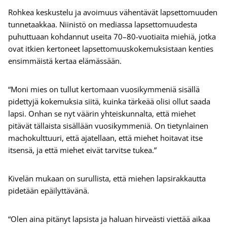
Rohkea keskustelu ja avoimuus vähentävät lapsettomuuden
tunnetaakkaa. Niinistö on mediassa lapsettomuudesta
puhuttuaan kohdannut useita 70–80-vuotiaita miehiä, jotka
ovat itkien kertoneet lapsettomuuskokemuksistaan kenties
ensimmäistä kertaa elämässään.
“Moni mies on tullut kertomaan vuosikymmeniä sisällä
pidettyjä kokemuksia siitä, kuinka tärkeää olisi ollut saada
lapsi. Onhan se nyt väärin yhteiskunnalta, että miehet
pitävät tällaista sisällään vuosikymmeniä. On tietynlainen
machokulttuuri, että ajatellaan, että miehet hoitavat itse
itsensä, ja että miehet eivät tarvitse tukea.”
Kivelän mukaan on surullista, että miehen lapsirakkautta
pidetään epäilyttävänä.
“Olen aina pitänyt lapsista ja haluan hirveästi viettää aikaa