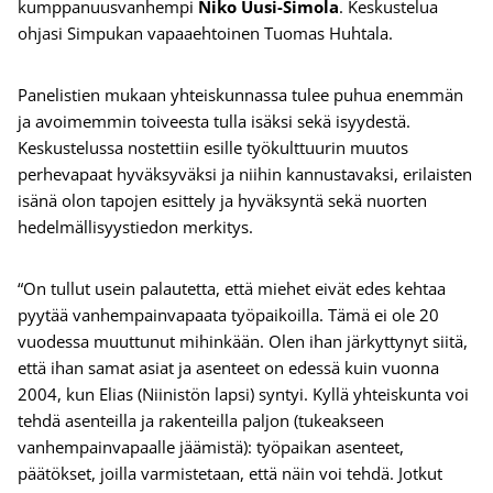
kumppanuusvanhempi
Niko Uusi-Simola
. Keskustelua
ohjasi Simpukan vapaaehtoinen Tuomas Huhtala.
Panelistien mukaan yhteiskunnassa tulee puhua enemmän
ja avoimemmin toiveesta tulla isäksi sekä isyydestä.
Keskustelussa nostettiin esille työkulttuurin muutos
perhevapaat hyväksyväksi ja niihin kannustavaksi, erilaisten
isänä olon tapojen esittely ja hyväksyntä sekä nuorten
hedelmällisyystiedon merkitys.
“On tullut usein palautetta, että miehet eivät edes kehtaa
pyytää vanhempainvapaata työpaikoilla. Tämä ei ole 20
vuodessa muuttunut mihinkään. Olen ihan järkyttynyt siitä,
että ihan samat asiat ja asenteet on edessä kuin vuonna
2004, kun Elias (Niinistön lapsi) syntyi. Kyllä yhteiskunta voi
tehdä asenteilla ja rakenteilla paljon (tukeakseen
vanhempainvapaalle jäämistä): työpaikan asenteet,
päätökset, joilla varmistetaan, että näin voi tehdä. Jotkut