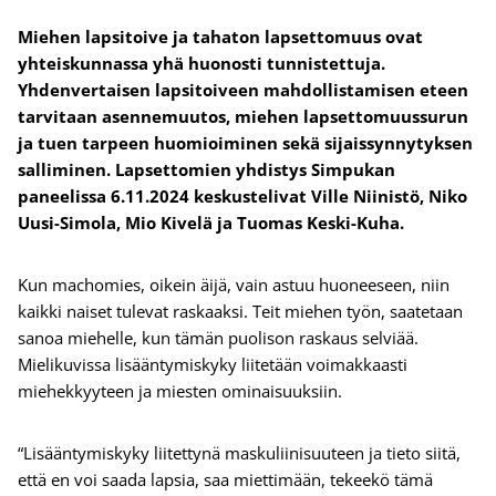
Miehen lapsitoive ja tahaton lapsettomuus ovat
yhteiskunnassa yhä huonosti tunnistettuja.
Yhdenvertaisen lapsitoiveen mahdollistamisen eteen
tarvitaan asennemuutos, miehen lapsettomuussurun
ja tuen tarpeen huomioiminen sekä sijaissynnytyksen
salliminen. Lapsettomien yhdistys Simpukan
paneelissa 6.11.2024 keskustelivat Ville Niinistö, Niko
Uusi-Simola, Mio Kivelä ja Tuomas Keski-Kuha.
Kun machomies, oikein äijä, vain astuu huoneeseen, niin
kaikki naiset tulevat raskaaksi. Teit miehen työn, saatetaan
sanoa miehelle, kun tämän puolison raskaus selviää.
Mielikuvissa lisääntymiskyky liitetään voimakkaasti
miehekkyyteen ja miesten ominaisuuksiin.
“Lisääntymiskyky liitettynä maskuliinisuuteen ja tieto siitä,
että en voi saada lapsia, saa miettimään, tekeekö tämä