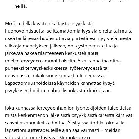
heillä.
Mikäli edellä kuvatun kaltaista psyykkistä
huonovointisuutta, selittämättömiä fyysisiä oireita tai muita
itseä tai läheisiä huolestuttavia piirteitä esiintyy vielä useita
viikkoja menetyksen jälkeen, on täysin perusteltua ja
järkevää hakea tilanteeseen keskusteluapua
mielenterveyden ammattilaiselta. Asia kannattaa ottaa
puheeksi terveyskeskuksessa, työterveydessä tai
neuvolassa, mikäli sinne kontakti oli olemassa.
Lapsettomuushoidoissa käyneiden kannattaa kysyä
psyykkisen hoidon mahdollisuuksista klinikaltaan.
Joka kunnassa terveydenhuollon työntekijöiden tulee tietää,
mistä keskenmenon jälkeisistä psyykkisistä oireista kärsivät
saavat asianmukaista hoitoa. Yksityissektorilla toimiville
lapsettomuusterapeuteille ajan saa varmasti – meidän
yhteystietomme löytyvät Simpukka ry:n