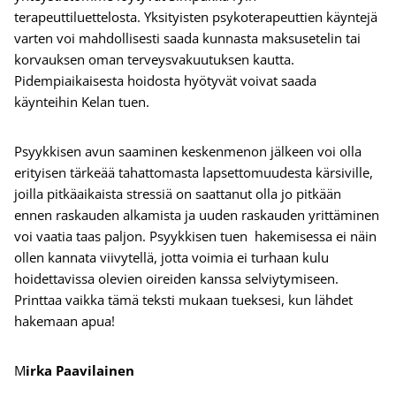
terapeuttiluettelosta. Yksityisten psykoterapeuttien käyntejä
varten voi mahdollisesti saada kunnasta maksusetelin tai
korvauksen oman terveysvakuutuksen kautta.
Pidempiaikaisesta hoidosta hyötyvät voivat saada
käynteihin Kelan tuen.
Psyykkisen avun saaminen keskenmenon jälkeen voi olla
erityisen tärkeää tahattomasta lapsettomuudesta kärsiville,
joilla pitkäaikaista stressiä on saattanut olla jo pitkään
ennen raskauden alkamista ja uuden raskauden yrittäminen
voi vaatia taas paljon. Psyykkisen tuen hakemisessa ei näin
ollen kannata viivytellä, jotta voimia ei turhaan kulu
hoidettavissa olevien oireiden kanssa selviytymiseen.
Printtaa vaikka tämä teksti mukaan tueksesi, kun lähdet
hakemaan apua!
M
irka Paavilainen