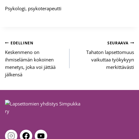
Psykologi, psykoterapeutti
Artikkelien
EDELLINEN
SEURAAVA
selaus
Keskenmeno on
Tahaton lapsettomuus
ihmiselämän kokoinen
vaikuttaa työkykyyn
menetys, joka voi jättää
merkittävästi
jälkensä