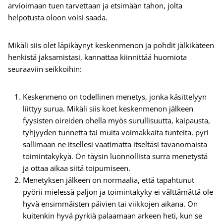
arvioimaan tuen tarvettaan ja etsimään tahon, jolta
helpotusta oloon voisi saada.
Mikäli siis olet läpikäynyt keskenmenon ja pohdit jälkikäteen
henkistä jaksamistasi, kannattaa kiinnittää huomiota
seuraaviin seikkoihin:
Keskenmeno on todellinen menetys, jonka käsittelyyn
liittyy surua. Mikäli siis koet keskenmenon jälkeen
fyysisten oireiden ohella myös surullisuutta, kaipausta,
tyhjyyden tunnetta tai muita voimakkaita tunteita, pyri
sallimaan ne itsellesi vaatimatta itseltäsi tavanomaista
toimintakykyä. On täysin luonnollista surra menetystä
ja ottaa aikaa siitä toipumiseen.
Menetyksen jälkeen on normaalia, että tapahtunut
pyörii mielessä paljon ja toimintakyky ei välttämättä ole
hyvä ensimmäisten päivien tai viikkojen aikana. On
kuitenkin hyvä pyrkiä palaamaan arkeen heti, kun se