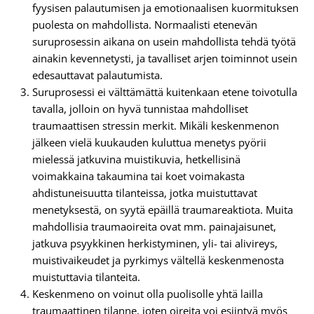
fyysisen palautumisen ja emotionaalisen kuormituksen
puolesta on mahdollista. Normaalisti etenevän
suruprosessin aikana on usein mahdollista tehdä työtä
ainakin kevennetysti, ja tavalliset arjen toiminnot usein
edesauttavat palautumista.
Suruprosessi ei välttämättä kuitenkaan etene toivotulla
tavalla, jolloin on hyvä tunnistaa mahdolliset
traumaattisen stressin merkit. Mikäli keskenmenon
jälkeen vielä kuukauden kuluttua menetys pyörii
mielessä jatkuvina muistikuvia, hetkellisinä
voimakkaina takaumina tai koet voimakasta
ahdistuneisuutta tilanteissa, jotka muistuttavat
menetyksestä, on syytä epäillä traumareaktiota. Muita
mahdollisia traumaoireita ovat mm. painajaisunet,
jatkuva psyykkinen herkistyminen, yli- tai alivireys,
muistivaikeudet ja pyrkimys vältellä keskenmenosta
muistuttavia tilanteita.
Keskenmeno on voinut olla puolisolle yhtä lailla
traumaattinen tilanne, joten oireita voi esiintyä myös