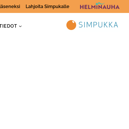
 jäseneksi
Lahjoita Simpukalle
TIEDOT