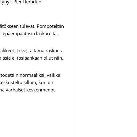
tynyt. Pieni kohdun
äätökseen tulevat. Pompoteltiin
ä epäempaattisia lääkäreitä.
äkkeet. Ja vasta tämä raskaus
a asia ei tosiaankaan ollut niin.
 todettiin normaaliksi, vaikka
skusteltu silloin, kun on
 nämä varhaiset keskenmenot