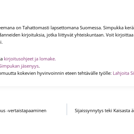
eemana on Tahattomasti lapsettomana Suomessa. Simpukka kerää
nneiden kirjoituksia, jotka liittyvät yhteiskuntaan. Voit kirjoitt
i.
ta
kirjoitusohjeet ja lomake.
Simpukan jäsenyys
.
omuutta kokevien hyvinvoinnin eteen tehtävälle työlle:
Lahjoita S
us -vertaistapaaminen
Sijaissynnytys teki Kaisasta 