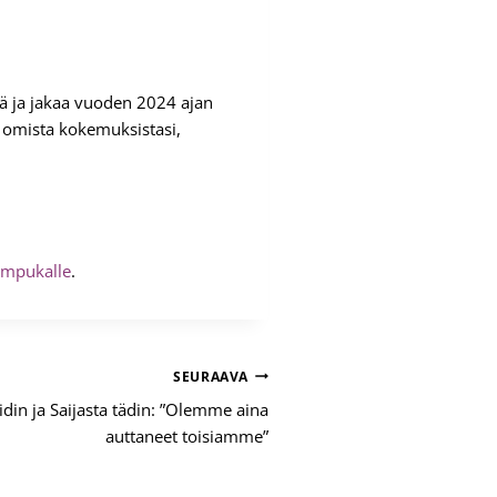
 ja jakaa vuoden 2024 ajan
aa omista kokemuksistasi,
impukalle
.
SEURAAVA
äidin ja Saijasta tädin: ”Olemme aina
auttaneet toisiamme”