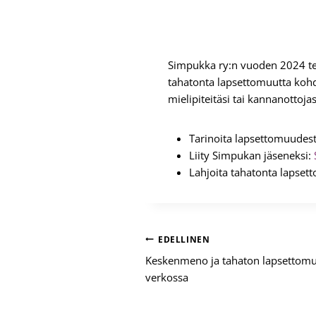
Simpukka ry:n vuoden 2024 t
tahatonta lapsettomuutta kohda
mielipiteitäsi tai kannanottojas
Tarinoita lapsettomuudes
Liity Simpukan jäseneksi:
Lahjoita tahatonta lapsett
Artikkelien
EDELLINEN
Keskenmeno ja tahaton lapsettomu
selaus
verkossa