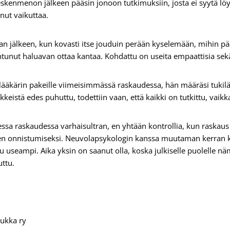
kenmenon jälkeen pääsin jonoon tutkimuksiin, josta ei syytä löy
ut vaikuttaa.
nan jälkeen, kun kovasti itse jouduin perään kyselemään, mihin p
tuntunut haluavan ottaa kantaa. Kohdattu on useita empaattisia sek
lääkärin pakeille viimeisimmässä raskaudessa, hän määräsi tukilä
äkkeistä edes puhuttu, todettiin vaan, että kaikki on tutkittu, vaikk
eessa raskaudessa varhaisultran, en yhtään kontrollia, kun raskaus
en onnistumiseksi. Neuvolapsykologin kanssa muutaman kerran ke
ttu useampi. Aika yksin on saanut olla, koska julkiselle puolelle
uttu.