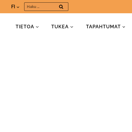
Siirry
Haku:
FI
sisältöön
TIETOA
TUKEA
TAPAHTUMAT