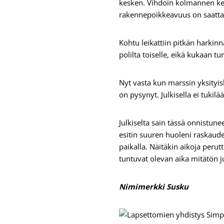
kesken. Vihdoin kolmannen kes
rakennepoikkeavuus on saattan
Kohtu leikattiin pitkän harkin
polilta toiselle, eikä kukaan 
Nyt vasta kun marssin yksityis
on pysynyt. Julkisella ei tukilä
Julkiselta sain tässä onnistun
esitin suuren huoleni raskaud
paikalla. Näitäkin aikoja peru
tuntuvat olevan aika mitätön j
Nimimerkki Susku