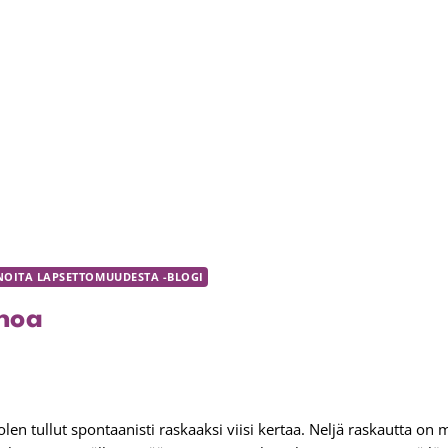
NOITA LAPSETTOMUUDESTA -BLOGI
noa
en tullut spontaanisti raskaaksi viisi kertaa. Neljä raskautta on