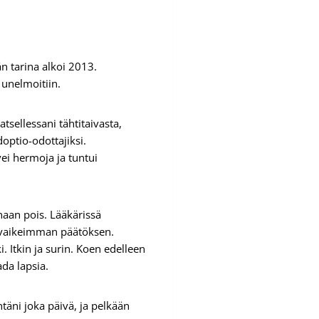
 tarina alkoi 2013.
e unelmoitiin.
sellessani tähtitaivasta,
optio-odottajiksi.
vei hermoja ja tuntui
naan pois. Lääkärissä
 vaikeimman päätöksen.
. Itkin ja surin. Koen edelleen
ada lapsia.
äni joka päivä, ja pelkään