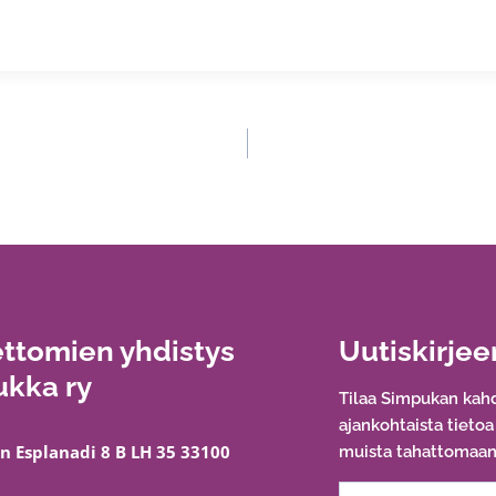
ttomien yhdistys
Uutiskirjee
kka ry
Tilaa Simpukan kahd
ajankohtaista tieto
n Esplanadi 8 B LH 35 33100
muista tahattomaan 