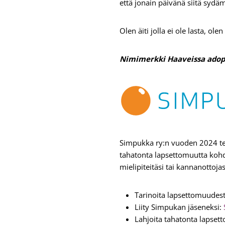
että jonain päivänä siitä sydä
Olen äiti jolla ei ole lasta, ol
Nimimerkki Haaveissa adop
Simpukka ry:n vuoden 2024 t
tahatonta lapsettomuutta kohda
mielipiteitäsi tai kannanottojas
Tarinoita lapsettomuudes
Liity Simpukan jäseneksi:
Lahjoita tahatonta lapsett