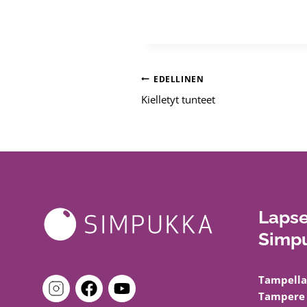
Artikkelien
EDELLINEN
Kielletyt tunteet
selaus
Lapse
Simpu
Tampella
Tampere