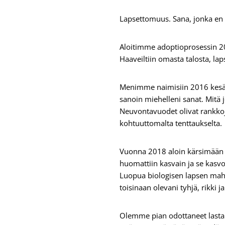
Lapsettomuus. Sana, jonka en
Aloitimme adoptioprosessin 2
Haaveiltiin omasta talosta, la
Menimme naimisiin 2016 kesällä
sanoin miehelleni sanat. Mitä 
Neuvontavuodet olivat rankkoja 
kohtuuttomalta tenttaukselta.
Vuonna 2018 aloin kärsimään e
huomattiin kasvain ja se kas
Luopua biologisen lapsen mahdol
toisinaan olevani tyhjä, rikki 
Olemme pian odottaneet lasta a