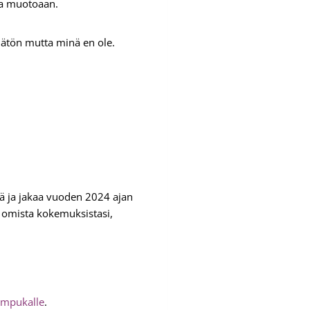
taa muotoaan.
kymätön mutta minä en ole.
 ja jakaa vuoden 2024 ajan
aa omista kokemuksistasi,
impukalle
.