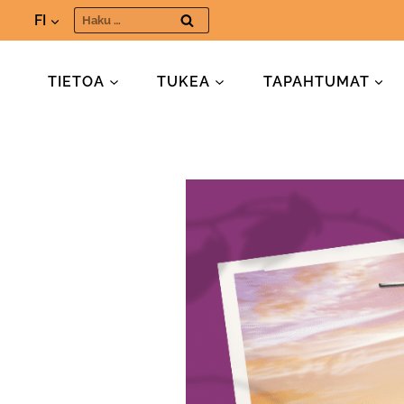
Siirry
Haku:
FI
sisältöön
TIETOA
TUKEA
TAPAHTUMAT