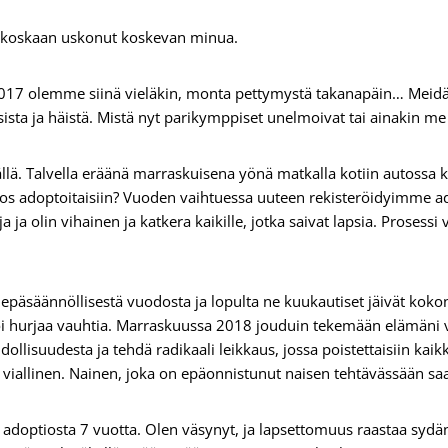
 koskaan uskonut koskevan minua.
017 olemme siinä vieläkin, monta pettymystä takanapäin… Meidän
psista ja häistä. Mistä nyt parikymppiset unelmoivat tai ainakin m
. Talvella eräänä marraskuisena yönä matkalla kotiin autossa kat
jos adoptoitaisiin? Vuoden vaihtuessa uuteen rekisteröidyimme ad
ja olin vihainen ja katkera kaikille, jotka saivat lapsia. Prosessi 
päsäännöllisestä vuodosta ja lopulta ne kuukautiset jäivät koko
voi hurjaa vauhtia. Marraskuussa 2018 jouduin tekemään elämäni
lisuudesta ja tehdä radikaali leikkaus, jossa poistettaisiin kaikki
ja viallinen. Nainen, joka on epäonnistunut naisen tehtävässään sa
doptiosta 7 vuotta. Olen väsynyt, ja lapsettomuus raastaa sydänt