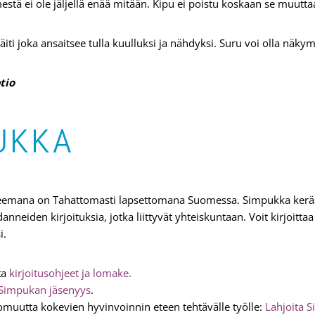
mestä ei ole jäljellä enää mitään. Kipu ei poistu koskaan se muut
en äiti joka ansaitsee tulla kuulluksi ja nähdyksi. Suru voi olla nä
tio
eemana on Tahattomasti lapsettomana Suomessa. Simpukka kerää
nneiden kirjoituksia, jotka liittyvät yhteiskuntaan. Voit kirjoitt
i.
ta
kirjoitusohjeet ja lomake.
Simpukan jäsenyys
.
omuutta kokevien hyvinvoinnin eteen tehtävälle työlle:
Lahjoita S