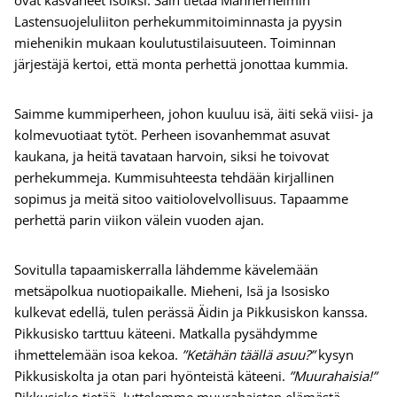
ovat kasvaneet isoiksi. Sain tietää Mannerheimin
Lastensuojeluliiton perhekummitoiminnasta ja pyysin
miehenikin mukaan koulutustilaisuuteen. Toiminnan
järjestäjä kertoi, että monta perhettä jonottaa kummia.
Saimme kummiperheen, johon kuuluu isä, äiti sekä viisi- ja
kolmevuotiaat tytöt. Perheen isovanhemmat asuvat
kaukana, ja heitä tavataan harvoin, siksi he toivovat
perhekummeja. Kummisuhteesta tehdään kirjallinen
sopimus ja meitä sitoo vaitiolovelvollisuus. Tapaamme
perhettä parin viikon välein vuoden ajan.
Sovitulla tapaamiskerralla lähdemme kävelemään
metsäpolkua nuotiopaikalle. Mieheni, Isä ja Isosisko
kulkevat edellä, tulen perässä Äidin ja Pikkusiskon kanssa.
Pikkusisko tarttuu käteeni. Matkalla pysähdymme
ihmettelemään isoa kekoa.
”Ketähän täällä asuu?”
kysyn
Pikkusiskolta ja otan pari hyönteistä käteeni.
”Muurahaisia!”