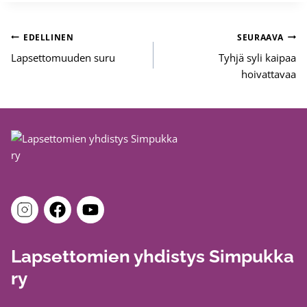
Artikkelien
EDELLINEN
SEURAAVA
selaus
Lapsettomuuden suru
Tyhjä syli kaipaa
hoivattavaa
Lapsettomien yhdistys Simpukka
ry