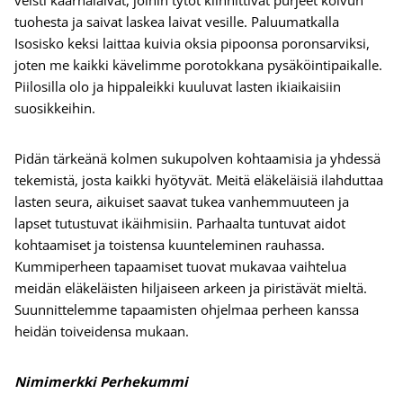
veisti kaarnalaivat, joihin tytöt kiinnittivät purjeet koivun
tuohesta ja saivat laskea laivat vesille. Paluumatkalla
Isosisko keksi laittaa kuivia oksia pipoonsa poronsarviksi,
joten me kaikki kävelimme porotokkana pysäköintipaikalle.
Piilosilla olo ja hippaleikki kuuluvat lasten ikiaikaisiin
suosikkeihin.
Pidän tärkeänä kolmen sukupolven kohtaamisia ja yhdessä
tekemistä, josta kaikki hyötyvät. Meitä eläkeläisiä ilahduttaa
lasten seura, aikuiset saavat tukea vanhemmuuteen ja
lapset tutustuvat ikäihmisiin. Parhaalta tuntuvat aidot
kohtaamiset ja toistensa kuunteleminen rauhassa.
Kummiperheen tapaamiset tuovat mukavaa vaihtelua
meidän eläkeläisten hiljaiseen arkeen ja piristävät mieltä.
Suunnittelemme tapaamisten ohjelmaa perheen kanssa
heidän toiveidensa mukaan.
Nimimerkki Perhekummi