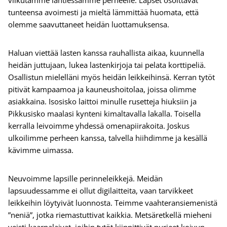
vilkutamme lähtiessämme perheelle. Lapset osoittavat
tunteensa avoimesti ja mieltä lämmittää huomata, että
olemme saavuttaneet heidän luottamuksensa.
Haluan viettää lasten kanssa rauhallista aikaa, kuunnella
heidän juttujaan, lukea lastenkirjoja tai pelata korttipeliä.
Osallistun mielelläni myös heidän leikkeihinsä. Kerran tytöt
pitivät kampaamoa ja kauneushoitolaa, joissa olimme
asiakkaina. Isosisko laittoi minulle rusetteja hiuksiin ja
Pikkusisko maalasi kynteni kimaltavalla lakalla. Toisella
kerralla leivoimme yhdessä omenapiirakoita. Joskus
ulkoilimme perheen kanssa, talvella hiihdimme ja kesällä
kävimme uimassa.
Neuvoimme lapsille perinneleikkejä. Meidän
lapsuudessamme ei ollut digilaitteita, vaan tarvikkeet
leikkeihin löytyivät luonnosta. Teimme vaahteransiemenistä
”neniä”, jotka riemastuttivat kaikkia. Metsäretkellä mieheni