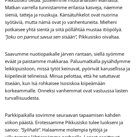
Pikkusisko tietää. Juttelemme muurahaisten elämästä.
Matkan varrella tunnistamme erilaisia kasveja, näemme
sieniä, tatteja ja rouskuja. Känsätuhkelot ovat nuorina
syötäviä, mutta nämä ovat jo vanhentuneita. Mieheni
potkaisee yhtä sientä ja siitä pöllähtää mustaa itiöpölyä.
”Joku on pannut savua sen sisään”
, Pikkusisko oivaltaa.
Saavumme nuotiopaikalle järven rantaan, siellä syömme
eväät ja paistamme makkaraa. Paluumatkalla pysähdymme
leikkipuistoon, missä tytöt keinuvat, pyörivät karusellissa ja
kiipeilevät telineissä. Minua pelottaa, että he satuttavat
itseään, kun Isä rohkaisee Isosiskoa kiipeämään
korkeammalle. Onneksi vanhemmat ovat vastuussa lasten
turvallisuudesta.
Parkkipaikalla sovimme seuraavan tapaamisen kahden
viikon päästä. Erotessamme Pikkusisko tulee luokseni ja
sanoo:
”Sylihalit”
. Halaamme molempia tyttöjä ja