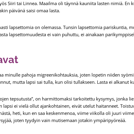
s Siiri tai Linnea. Maailma oli täynnä kauniita lasten nimiä. En k
akin päivänä saisi omaa lasta.
omasti lapsettomia on olemassa. Tunsin lapsettomia pariskuntia, mu
sta lapsettomuudesta ei vain puhuttu, ei ainakaan parikymppisel
avat
ttaa minulle pahoja migreenikohtauksia, joten lopetin niiden syömi
nnut, mutta lapsi sai tulla, kun olisi tullakseen. Lasta ei alkanut k
kojen tepsutusta”, on harmittomaksi tarkoitettu kysymys, jonka li
un lapsi ei vielä ollut ajankohtainen, eivät utelut haitanneet. Toi
mästä, heti, kun en saa keskenmenoa, viime viikolla oli juuri viimei
kysyjää, joten tyydyin vain mutisemaan jotakin ympäripyöreää.