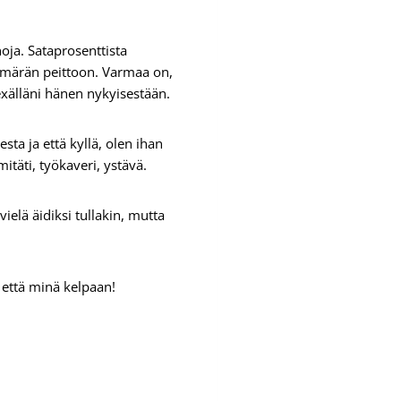
oja. Sataprosenttista
hämärän peittoon. Varmaa on,
 exälläni hänen nykyisestään.
ta ja että kyllä, olen ihan
itäti, työkaveri, ystävä.
vielä äidiksi tullakin, mutta
 että minä kelpaan!