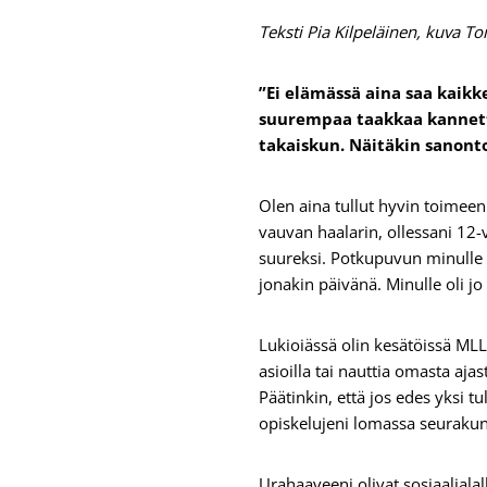
Teksti Pia Kilpeläinen, kuva T
”Ei elämässä aina saa kaikk
suurempaa taakkaa kannett
takaiskun. Näitäkin sanonto
Olen aina tullut hyvin toimeen l
vauvan haalarin, ollessani 12-v
suureksi. Potkupuvun minulle a
jonakin päivänä. Minulle oli jo 
Lukioiässä olin kesätöissä MLL:
asioilla tai nauttia omasta aja
Päätinkin, että jos edes yksi 
opiskelujeni lomassa seurakun
Urahaaveeni olivat sosiaaliala