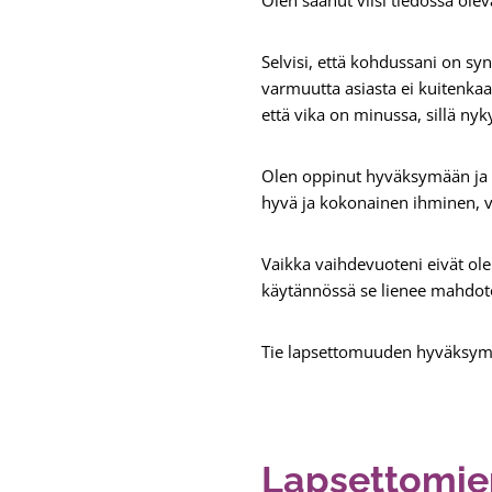
Selvisi, että kohdussani on sy
varmuutta asiasta ei kuitenka
että vika on minussa, sillä nyk
Olen oppinut hyväksymään ja ym
hyvä ja kokonainen ihminen, vai
Vaikka vaihdevuoteni eivät ole v
käytännössä se lienee mahdoto
Tie lapsettomuuden hyväksymise
Lapsettomie