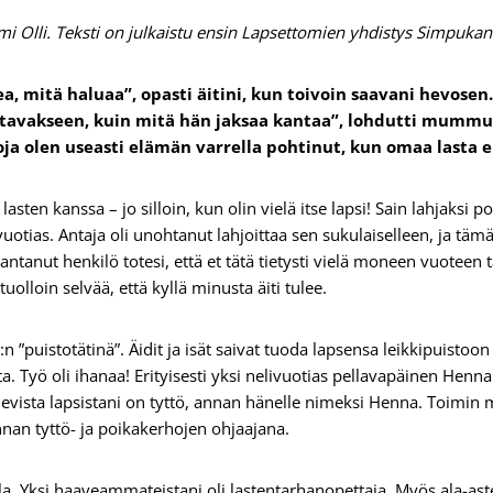
omi Olli. Teksti on julkaistu ensin Lapsettomien yhdistys Simpuk
ea, mitä haluaa”, opasti äitini, kun toivoin saavani hevosen
avakseen, kuin mitä hän jaksaa kantaa”, lohdutti mummun
ja olen useasti elämän varrella pohtinut, kun omaa lasta e
asten kanssa – jo silloin, kun olin vielä itse lapsi! Sain lahjaksi p
uotias. Antaja oli unohtanut lahjoittaa sen sukulaiselleen, ja tämän
ntanut henkilö totesi, että et tätä tietysti vielä moneen vuoteen 
tuolloin selvää, että kyllä minusta äiti tulee.
n ”puistotätinä”. Äidit ja isät saivat tuoda lapsensa leikkipuistoon
sta. Työ oli ihanaa! Erityisesti yksi nelivuotias pellavapäinen Hen
tulevista lapsistani on tyttö, annan hänelle nimeksi Henna. Toimin
nan tyttö- ja poikakerhojen ohjaajana.
lla. Yksi haa­veammateistani oli lastentarhanopettaja. Myös ala-a