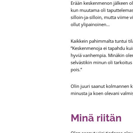
Erään keskenmenon jälkeen olin
kun muutama oli taputtelemassa 
silloin-ja-silloin, mutta viime
ollut ylipainoinen…
Kaikkein pahimmalta tuntui til
”Keskenmenoja ei tapahdu kuin h
hyviä vanhempia. Minäkin olen t
selvästikin minun oli tarkoitus
pois.”
Olin juuri saanut kolmannen ke
minusta ja koen olevani valmi
Minä riitän
Olen saanut viisi tiedossa ol