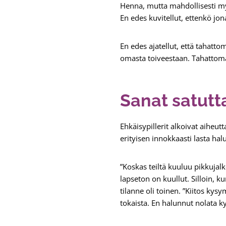
Henna, mutta mahdollisesti myö
En edes kuvitellut, ettenkö jon
En edes ajatellut, että tahatt
omasta toiveestaan. Tahattoma
Sanat satutt
Ehkäisypillerit alkoivat aiheu
erityisen innokkaasti lasta halu
”Koskas teiltä kuuluu pikkujal
lapseton on kuullut. Silloin, k
tilanne oli toinen. ”Kiitos kysy
tokaista. En halunnut nolata 