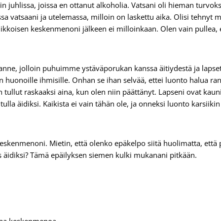
 juhlissa, joissa en ottanut alkoholia. Vatsani oli hieman turvok
vatsaani ja utelemassa, milloin on laskettu aika. Olisi tehnyt miel
 viikkoisen keskenmenoni jälkeen ei milloinkaan. Olen vain pullea,
anne, jolloin puhuimme ystäväporukan kanssa äitiydestä ja lapset
uonoille ihmisille. Onhan se ihan selvää, ettei luonto halua ranka
ullut raskaaksi aina, kun olen niin päättänyt. Lapseni ovat kaunii
 tulla äidiksi. Kaikista ei vain tähän ole, ja onneksi luonto kars
skenmenoni. Mietin, että olenko epäkelpo siitä huolimatta, että pi
s äidiksi? Tämä epäilyksen siemen kulki mukanani pitkään.
evaa keskenmenoa.