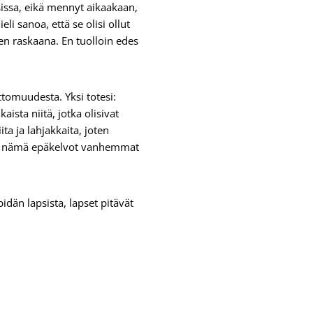
sissa, eikä mennyt aikaakaan,
i sanoa, että se olisi ollut
 en raskaana. En tuolloin edes
tomuudesta. Yksi totesi:
ista niitä, jotka olisivat
ta ja lahjakkaita, joten
iikin nämä epäkelvot vanhemmat
dän lapsista, lapset pitävät