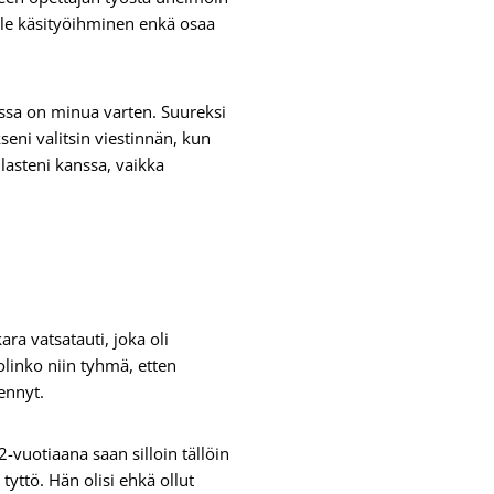
ole käsityöihminen enkä osaa
arissa on minua varten. Suureksi
seni valitsin viestinnän, kun
lasteni kanssa, vaikka
ra vatsatauti, joka oli
olinko niin tyhmä, etten
ennyt.
-vuotiaana saan silloin tällöin
 tyttö. Hän olisi ehkä ollut