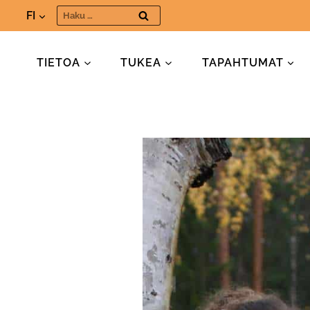
Siirry
Haku:
FI
sisältöön
TIETOA
TUKEA
TAPAHTUMAT