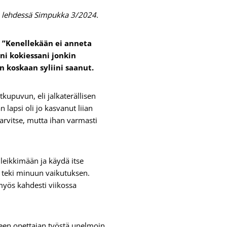
an lehdessä Simpukka 3/2024.
. ”Kenellekään ei anneta
i kokiessani jonkin
n koskaan syliini saanut.
otkupuvun, eli jalkaterällisen
 lapsi oli jo kasvanut liian
tarvitse, mutta ihan varmasti
 leikkimään ja käydä itse
na teki minuun vaikutuksen.
 myös kahdesti viikossa
steen opettajan työstä unelmoin