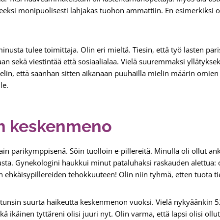
eeksi monipuolisesti lahjakas tuohon ammattiin. En esimerkiksi 
minusta tulee toimittaja. Olin eri mieltä. Tiesin, että työ lasten p
an sekä viestintää että sosiaalialaa. Vielä suuremmaksi yllätyksek
ttelin, että saanhan sitten aikanaan puuhailla mielin määrin omien 
le.
n keskenmeno
parikymppisenä. Söin tuolloin e-pillereitä. Minulla oli ollut anka
usta. Gynekologini haukkui minut pataluhaksi raskauden alettua: 
n ehkäisypillereiden tehokkuuteen! Olin niin tyhmä, etten tuota ti
u, tunsin suurta haikeutta keskenmenon vuoksi. Vielä nykyäänkin 52
ä ikäinen tyttäreni olisi juuri nyt. Olin varma, että lapsi olisi ollut