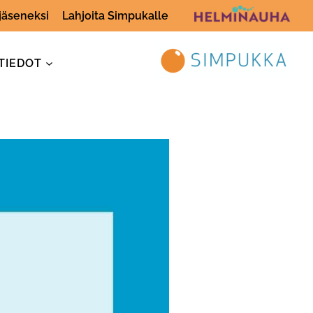
 jäseneksi
Lahjoita Simpukalle
TIEDOT