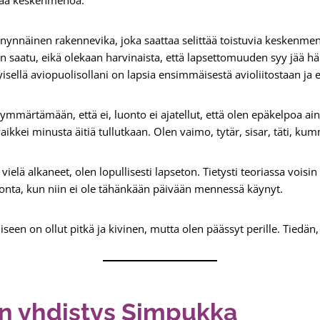
nnynnäinen rakennevika, joka saattaa selittää toistuvia keskenmen
an saatu, eikä olekaan harvinaista, että lapsettomuuden syy jää 
yisellä aviopuolisollani on lapsia ensimmäisestä avioliitostaan ja
märtämään, että ei, luonto ei ajatellut, että olen epäkelpoa aines
kkei minusta äitiä tullutkaan. Olen vaimo, tytär, sisar, täti, kumm
ielä alkaneet, olen lopullisesti lapseton. Tietysti teoriassa voisin 
nta, kun niin ei ole tähänkään päivään mennessä käynyt.
en on ollut pitkä ja kivinen, mutta olen päässyt perille. Tiedän,
n yhdistys Simpukka