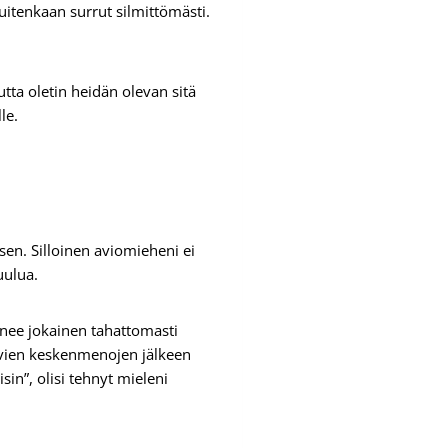
uitenkaan surrut silmittömästi.
tta oletin heidän olevan sitä
le.
sen. Silloinen aviomieheni ei
uulua.
enee jokainen tahattomasti
stuvien keskenmenojen jälkeen
sin”, olisi tehnyt mieleni