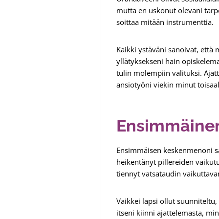
mutta en uskonut olevani tarp
soittaa mitään instrumenttia.
Kaikki ystäväni sanoivat, että 
yllätyksekseni hain opiskelema
tulin molempiin valituksi. Aja
ansiotyöni viekin minut toisaal
Ensimmäine
Ensimmäisen keskenmenoni sain 
heikentänyt pillereiden vaikut
tiennyt vatsataudin vaikuttava
Vaikkei lapsi ollut suunnitelt
itseni kiinni ajattelemasta, mink