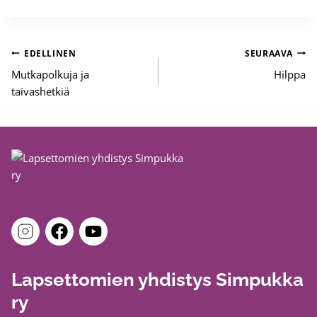
Artikkelien
EDELLINEN
SEURAAVA
selaus
Mutkapolkuja ja
Hilppa
taivashetkiä
Lapsettomien yhdistys Simpukka
ry