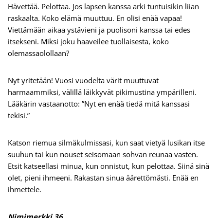
Hävettää. Pelottaa. Jos lapsen kanssa arki tuntuisikin liian
raskaalta. Koko elämä muuttuu. En olisi enää vapaa!
Viettämään aikaa ystävieni ja puolisoni kanssa tai edes
itsekseni. Miksi joku haaveilee tuollaisesta, koko
olemassaolollaan?
Nyt yritetään! Vuosi vuodelta värit muuttuvat
harmaammiksi, välillä läikkyvät pikimustina ympärilleni.
Lääkärin vastaanotto: ”Nyt en enää tiedä mitä kanssasi
tekisi.”
Katson riemua silmäkulmissasi, kun saat vietyä lusikan itse
suuhun tai kun nouset seisomaan sohvan reunaa vasten.
Etsit katseellasi minua, kun onnistut, kun pelottaa. Siinä sinä
olet, pieni ihmeeni. Rakastan sinua äärettömästi. Enää en
ihmettele.
Nimimerkki 36