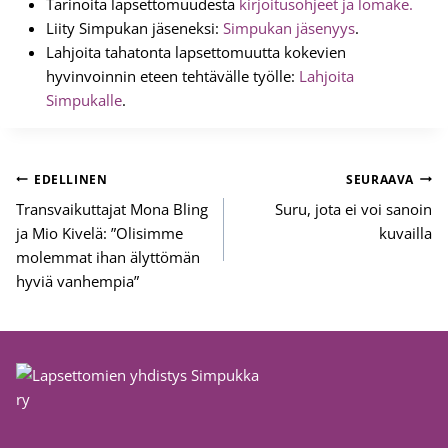
Tarinoita lapsettomuudesta
kirjoitusohjeet ja lomake.
Liity Simpukan jäseneksi:
Simpukan jäsenyys
.
Lahjoita tahatonta lapsettomuutta kokevien
hyvinvoinnin eteen tehtävälle työlle:
Lahjoita
Simpukalle
.
Artikkelien
EDELLINEN
SEURAAVA
selaus
Transvaikuttajat Mona Bling
Suru, jota ei voi sanoin
ja Mio Kivelä: ”Olisimme
kuvailla
molemmat ihan älyttömän
hyviä vanhempia”