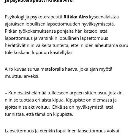
ja psykoterapeutti Riikka Airo.
Psykologi ja psykoterapeutti
Riikka Airo
kyseenalaistaa
ajatuksen lopullisen lapsettomuuden hyväksymisestä.
Pitkän työkokemuksensa pohjalta hän katsoo, että
lapsettomuus ja varsinkin lopullinen lapsettomuus
herättävät niin vaikeita tunteita, ettei niiden aiheuttama suru
tule koskaan loppuun käsitellyksi.
Airo kuvaa surua metaforalla haava, joka ajan myötä
muuttuu arveksi.
– Kun osaksi elämää tulleeseen arpeen sitten osuu jotakin,
niin se tuottaa erilaista kipua. Kipupiste on olemassa ja
ajoittain se aktivoituu. Ehkä se on hyväksymistä, että
tunnistaa, että tämä on kipupiste.
Lapsettomuus ja etenkin lopullinen lapsettomuus voivat