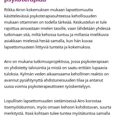
Riikka Airon kokemuksen mukaan lapsettomuutta
käsittelevässä psykoterapiasuhteessa kehollisuuden
mukaan ottaminen on todella tärkeää. Keskustelun ei tule
rajoittua ainoastaan mielen tasolle, vaan lähdetään yhdessä
tutkimaan sitä, miltä kehossa tuntuu ja millaisia mielikuvia
asiakkaan mielessä herää samalla, kun hän kuvaa
lapsettomuuteen liittyviä tunteita ja kokemuksia.
Airo on mukana tutkimusprojektissa, jossa psykoterapiaan
on yhdistetty talviuintia ja mistä on saatu erittäin lupaavia
tuloksia. Kylmän veden aikaansaama kehollinen reaktio on
avannut pysähtynyttä ahdistuneisuuden tilaa ja antanut
uusia voimia psykoterapeuttiseen työskentelyyn.
Lopullisen lapsettomuuden sietämisessä Airo korostaa
itsemyötätunnon, myös omaan kehoon kohdistuvan, suurta
merkitystä. Itseä kohtaan tulee tuntea myötätuntoa samalla