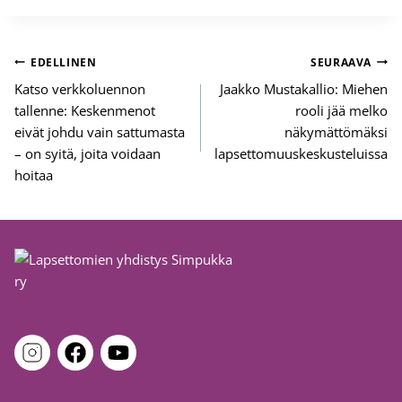
Artikkelien
EDELLINEN
SEURAAVA
selaus
Katso verkkoluennon
Jaakko Mustakallio: Miehen
tallenne: Keskenmenot
rooli jää melko
eivät johdu vain sattumasta
näkymättömäksi
– on syitä, joita voidaan
lapsettomuuskeskusteluissa
hoitaa