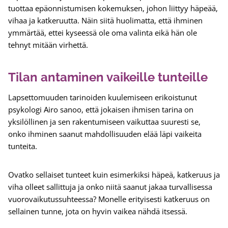
tuottaa epäonnistumisen kokemuksen, johon liittyy häpeää,
vihaa ja katkeruutta. Näin siitä huolimatta, että ihminen
ymmärtää, ettei kyseessä ole oma valinta eikä hän ole
tehnyt mitään virhettä.
Tilan antaminen vaikeille tunteille
Lapsettomuuden tarinoiden kuulemiseen erikoistunut
psykologi Airo sanoo, että jokaisen ihmisen tarina on
yksilöllinen ja sen rakentumiseen vaikuttaa suuresti se,
onko ihminen saanut mahdollisuuden elää läpi vaikeita
tunteita.
Ovatko sellaiset tunteet kuin esimerkiksi häpeä, katkeruus ja
viha olleet sallittuja ja onko niitä saanut jakaa turvallisessa
vuorovaikutussuhteessa? Monelle erityisesti katkeruus on
sellainen tunne, jota on hyvin vaikea nähdä itsessä.