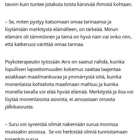
tavoin kuin tuntee jotakuta toista kärsivää ihmistä kohtaan.
– Se, miten pystyy katsomaan omaa tarinaansa ja
löytämään merkitystä elämälleen, on tärkeää. Minun
elämäni oli tämmöinen ja tämä on hyvä näin vai onko niin,
että katkeruus värittää omaa tarinaa.
Psykoterapeutin työssään Airo on saanut nähdä, kuinka
lopullisen lapsettomuuden kokemus saattaa laajentaa
asiakkaan maailmankuvaa ja ymmärrystä siitä, kuinka
monenlaisia kohtaloita maailmaan mahtuu ja kuinka
monella tavalla voi elää hyvää elämää. Merkitystä ja iloa voi
löytää monenlaisista asioista, ei ainoastaan omasta
jälkikasvusta.
– Suru voi syventää silmät näkemään surua monissa
muissakin asioissa. Se voi herkistää silmiä tunnistamaan
toisenkin surua.