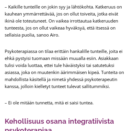
– Kaikille tunteille on jokin syy ja lähtökohta. Katkeruus on
kauhean ymmärrettävää, jos on ollut toiveita, jotka eivät
ikinä ole toteutuneet. On vaikea irrottautua katkeruuden
tunteesta, jos on ollut vaikeaa hyväksyä, että itsessä on
sellaisia puolia, sanoo Airo.
Psykoterapiassa on tilaa erittäin hankalille tunteille, joita ei
ehkä pystyisi tuomaan missään muualla esiin. Asiakkaan
tulisi voida luottaa, ettei tule häväistyksi tai satutetuksi
asiassa, joka on muutenkin äärimmäisen kipeä. Tunteita on
mahdollista käsitellä ja nimetä yhdessä psykoterapeutin
kanssa, jolloin kielletyt tunteet tulevat sallitummiksi.
– Ei ole mitään tunnetta, mitä ei saisi tuntea.
Kehollisuus osana integratiivista
psykoterapiaa