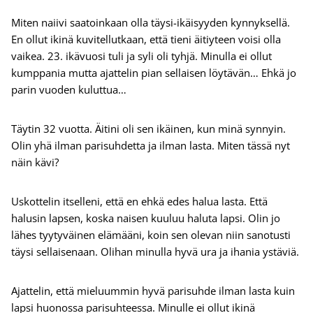
Miten naiivi saatoinkaan olla täysi-ikäisyyden kynnyksellä.
En ollut ikinä kuvitellutkaan, että tieni äitiyteen voisi olla
vaikea. 23. ikävuosi tuli ja syli oli tyhjä. Minulla ei ollut
kumppania mutta ajattelin pian sellaisen löytävän… Ehkä jo
parin vuoden kuluttua…
Täytin 32 vuotta. Äitini oli sen ikäinen, kun minä synnyin.
Olin yhä ilman parisuhdetta ja ilman lasta. Miten tässä nyt
näin kävi?
Uskottelin itselleni, että en ehkä edes halua lasta. Että
halusin lapsen, koska naisen kuuluu haluta lapsi. Olin jo
lähes tyytyväinen elämääni, koin sen olevan niin sanotusti
täysi sellaisenaan. Olihan minulla hyvä ura ja ihania ystäviä.
Ajattelin, että mieluummin hyvä parisuhde ilman lasta kuin
lapsi huonossa parisuhteessa. Minulle ei ollut ikinä