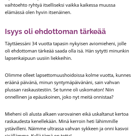
vaihtoehto ryhtyä itselliseksi vaikka kaikessa muussa
elämässä olen hyvin itsenäinen.
Isyys oli ehdottoman tärkeää
Täyttäessäni 34 vuotta tapasin nykyisen aviomieheni, jolle
oli ehdottoman tärkeää saada olla isä. Hän sytytti minunkin
lapsenkaipuun uusiin liekkeihin.
Olimme olleet lapsettomuushoidoissa kolme vuotta, kunnes
eräänä päivänä, minun syntymäpäivänäni, sain vahvan
plussan raskaustestiin. Se tunne oli uskomaton! Niin
onnellinen ja epäuskoinen, joko nyt meitä onnistaa?
Mieheni oli alusta alkaen varovainen eikä uskaltanut kertoa
raskaudesta kenellekään. Minä kerroin heti lähimmille
ystävilleni. Näimme ultrassa vahvan sykkeen ja onni kasvoi
sisällämme. Kyllä tämä on totta!