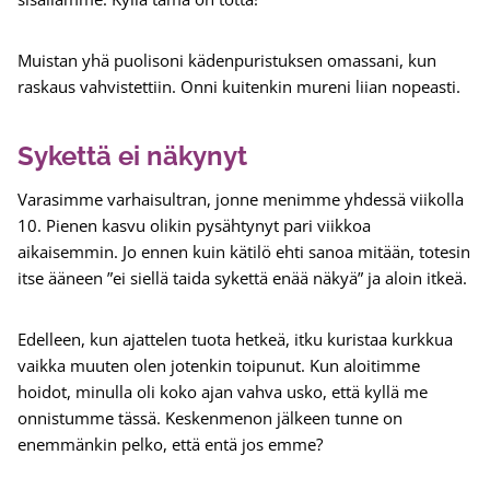
Muistan yhä puolisoni kädenpuristuksen omassani, kun
raskaus vahvistettiin. Onni kuitenkin mureni liian nopeasti.
Sykettä ei näkynyt
Varasimme varhaisultran, jonne menimme yhdessä viikolla
10. Pienen kasvu olikin pysähtynyt pari viikkoa
aikaisemmin. Jo ennen kuin kätilö ehti sanoa mitään, totesin
itse ääneen ”ei siellä taida sykettä enää näkyä” ja aloin itkeä.
Edelleen, kun ajattelen tuota hetkeä, itku kuristaa kurkkua
vaikka muuten olen jotenkin toipunut. Kun aloitimme
hoidot, minulla oli koko ajan vahva usko, että kyllä me
onnistumme tässä. Keskenmenon jälkeen tunne on
enemmänkin pelko, että entä jos emme?