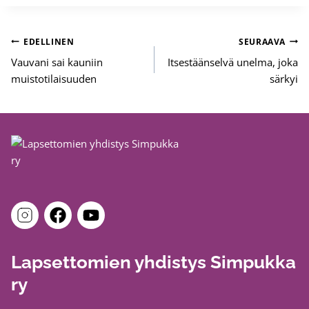
Artikkelien
EDELLINEN
SEURAAVA
selaus
Vauvani sai kauniin
Itsestäänselvä unelma, joka
muistotilaisuuden
särkyi
Lapsettomien yhdistys Simpukka
ry