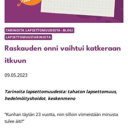
TARINOITA LAPSETTOMUUDESTA -BLOGI
LAPSETTOMUUSTARINOITA
Raskauden onni vaihtui katkeraan
itkuun
09.05.2023
Tarinoita lapsettomuudesta: tahaton lapsettomuus,
hedelmöityshoidot
,
keskenmeno
“Kunhan täytän 23 vuotta, niin silloin viimeistään minusta
tulee äiti!”