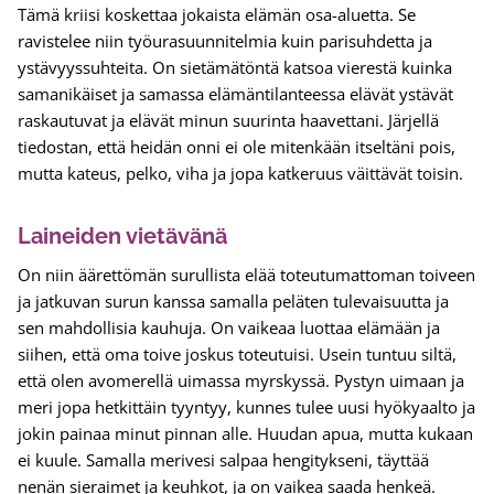
Tämä kriisi koskettaa jokaista elämän osa-aluetta. Se
ravistelee niin työurasuunnitelmia kuin parisuhdetta ja
ystävyyssuhteita. On sietämätöntä katsoa vierestä kuinka
samanikäiset ja samassa elämäntilanteessa elävät ystävät
raskautuvat ja elävät minun suurinta haavettani. Järjellä
tiedostan, että heidän onni ei ole mitenkään itseltäni pois,
mutta kateus, pelko, viha ja jopa katkeruus väittävät toisin.
Laineiden vietävänä
On niin äärettömän surullista elää toteutumattoman toiveen
ja jatkuvan surun kanssa samalla peläten tulevaisuutta ja
sen mahdollisia kauhuja. On vaikeaa luottaa elämään ja
siihen, että oma toive joskus toteutuisi. Usein tuntuu siltä,
että olen avomerellä uimassa myrskyssä. Pystyn uimaan ja
meri jopa hetkittäin tyyntyy, kunnes tulee uusi hyökyaalto ja
jokin painaa minut pinnan alle. Huudan apua, mutta kukaan
ei kuule. Samalla merivesi salpaa hengitykseni, täyttää
nenän sieraimet ja keuhkot, ja on vaikea saada henkeä.