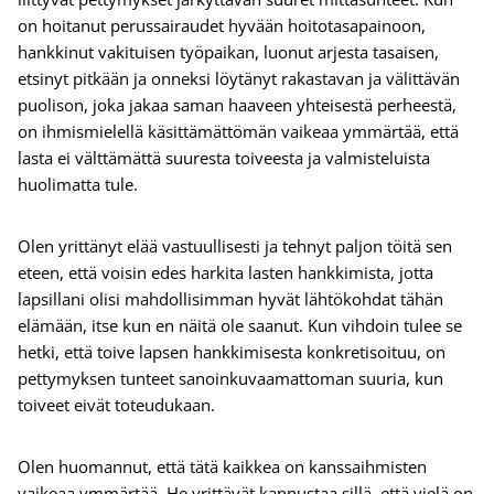
on hoitanut perussairaudet hyvään hoitotasapainoon,
hankkinut vakituisen työpaikan, luonut arjesta tasaisen,
etsinyt pitkään ja onneksi löytänyt rakastavan ja välittävän
puolison, joka jakaa saman haaveen yhteisestä perheestä,
on ihmismielellä käsittämättömän vaikeaa ymmärtää, että
lasta ei välttämättä suuresta toiveesta ja valmisteluista
huolimatta tule.
Olen yrittänyt elää vastuullisesti ja tehnyt paljon töitä sen
eteen, että voisin edes harkita lasten hankkimista, jotta
lapsillani olisi mahdollisimman hyvät lähtökohdat tähän
elämään, itse kun en näitä ole saanut. Kun vihdoin tulee se
hetki, että toive lapsen hankkimisesta konkretisoituu, on
pettymyksen tunteet sanoinkuvaamattoman suuria, kun
toiveet eivät toteudukaan.
Olen huomannut, että tätä kaikkea on kanssaihmisten
vaikeaa ymmärtää. He yrittävät kannustaa sillä, että vielä on