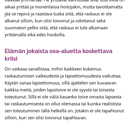
aikaa yrittää ja monenlaisia hoitojakin, mutta tavoittamatta
jää se repivä ja raastava tuska siitä, että raskaus ei ole
alkanut silloin, kun olisi toivonut ja odottanut sekä
suunnaton pelko siitä, että raskaus ei tule alkamaan
yrittämällä eikä edes hoidoilla.
Elämän jokaista osa-aluetta koskettava
kriisi
On vaikeaa sanallistaa, mihin kaikkeen kokemus
raskautumisen vaikeudesta ja lapsettomuudesta vaikuttaa.
Käytän sanaa lapsettomuus, sillä ajattelen sen kuvaavan
kaikkia meitä, joiden lapsitoive ei ole syystä tai toisesta
toteutunut. Sillä ei ole väliä kauanko toive omasta lapsesta
tai raskautumisesta on ollut olemassa tai kuinka realistista
sen toteutuminen tällä hetkellä on. Jotakin ei ole tapahtunut
silloin, kun sen olisi toivonut tapahtuvan.