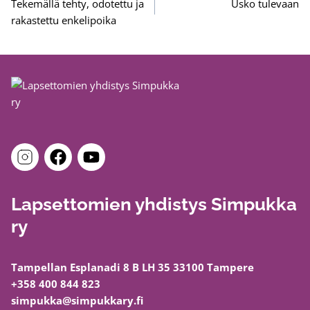
selaus
Tekemällä tehty, odotettu ja
Usko tulevaan
rakastettu enkelipoika
Lapsettomien yhdistys Simpukka
ry
Tampellan Esplanadi 8 B LH 35 33100 Tampere
+358 400 844 823
simpukka@simpukkary.fi