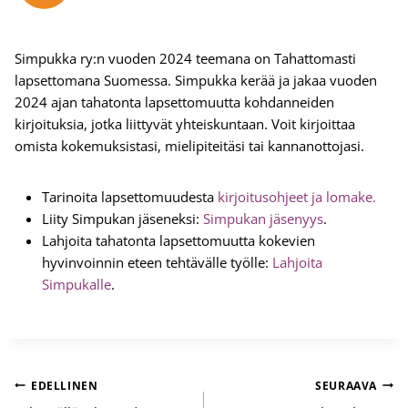
Simpukka ry:n vuoden 2024 teemana on Tahattomasti
lapsettomana Suomessa. Simpukka kerää ja jakaa vuoden
2024 ajan tahatonta lapsettomuutta kohdanneiden
kirjoituksia, jotka liittyvät yhteiskuntaan. Voit kirjoittaa
omista kokemuksistasi, mielipiteitäsi tai kannanottojasi.
Tarinoita lapsettomuudesta
kirjoitusohjeet ja lomake.
Liity Simpukan jäseneksi:
Simpukan jäsenyys
.
Lahjoita tahatonta lapsettomuutta kokevien
hyvinvoinnin eteen tehtävälle työlle:
Lahjoita
Simpukalle
.
Artikkelien
EDELLINEN
SEURAAVA