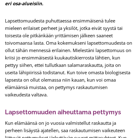
eri osa-alueisiin.
Lapsettomuudesta puhuttaessa ensimmäisenä tulee
mieleen erilaiset perheet ja yksilöt, jotka eivät syystä tai
toisesta ole pitkänkään yrittämisen jälkeen saaneet
toivomaansa lasta. Oma kokemukseni lapsettomuudesta on
ollut tähän mennessä erilainen. Mielestäni lapsettomuus on
kriisi jo ensimmäisestä kuukautiskierrosta lähtien, kun
pettyy siihen, ettei tullutkaan salamaraskautta, joita on
useita lähipiirissä todistanut. Kun toive omasta biologisesta
lapsesta on ollut olemassa niin kauan, kun voi omaa
elämäänsä muistaa, on pettymys raskautumisen
vaikeudesta valtava.
Lapsettomuuden aiheuttama pettymys
Kun elämäänsä on jo vuosia valmistellut raskautta ja
perheen lisäystä ajatellen, saa raskautumisen vaikeuteen
liittyvät pettymykset järkyttävän suuret mittasuhteet. Kun