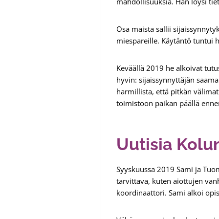
mahdollisuuksia. Hän löysi ti
Osa maista sallii sijaissynnytyk
miespareille. Käytäntö tuntui h
Keväällä 2019 he alkoivat tut
hyvin: sijaissynnyttäjän saama
harmillista, että pitkän välima
toimistoon paikan päällä enn
Uutisia Kolu
Syyskuussa 2019 Sami ja Tuomas
tarvittava, kuten aiottujen van
koordinaattori. Sami alkoi opi