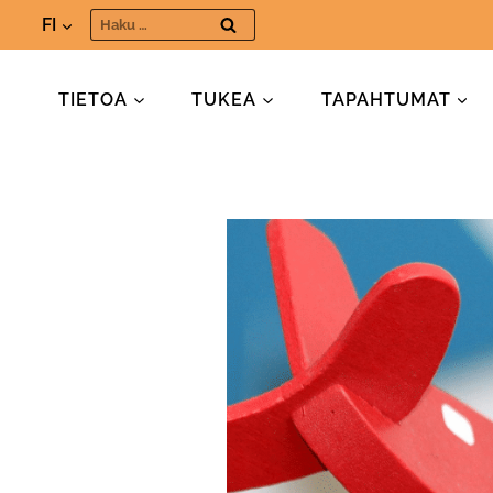
Siirry
Haku:
FI
sisältöön
TIETOA
TUKEA
TAPAHTUMAT