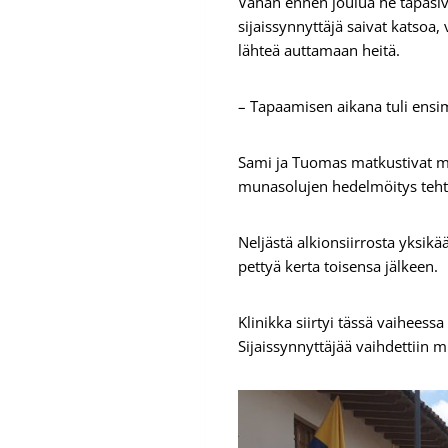
Vähän ennen joulua he tapasiv
sijaissynnyttäjä saivat katsoa,
lähteä auttamaan heitä.
– Tapaamisen aikana tuli ensi
Sami ja Tuomas matkustivat m
munasolujen hedelmöitys teh
Neljästä alkionsiirrosta yksikä
pettyä kerta toisensa jälkeen.
Klinikka siirtyi tässä vaiheess
Sijaissynnyttäjää vaihdettiin