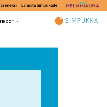
 jäseneksi
Lahjoita Simpukalle
TIEDOT