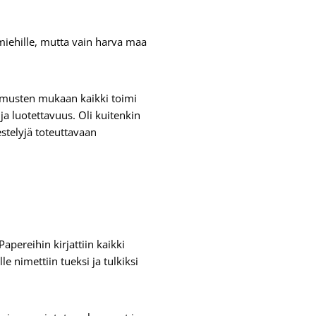
e miehille, mutta vain harva maa
kimusten mukaan kaikki toimi
ja luotettavuus. Oli kuitenkin
estelyjä toteuttavaan
pereihin kirjattiin kaikki
e nimettiin tueksi ja tulkiksi