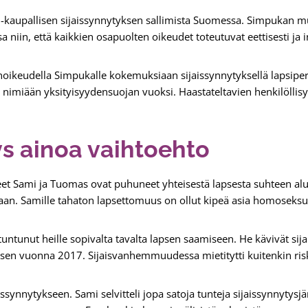
-kaupallisen sijaissynnytyksen sallimista Suomessa. Simpukan m
niin, että kaikkien osapuolten oikeudet toteutuvat eettisesti ja in
noikeudella Simpukalle kokemuksiaan sijaissynnytyksellä lapsiper
 nimiään yksityisyydensuojan vuoksi. Haastateltavien henkilöllis
ys ainoa vaihtoehto
et Sami ja Tuomas ovat puhuneet yhteisestä lapsesta suhteen alus
tostaan. Samille tahaton lapsettomuus on ollut kipeä asia homoseks
unut heille sopivalta tavalta lapsen saamiseen. He kävivät s
en vuonna 2017. Sijaisvanhemmuudessa mietitytti kuitenkin ris
issynnytykseen. Sami selvitteli jopa satoja tunteja sijaissynnytysjä