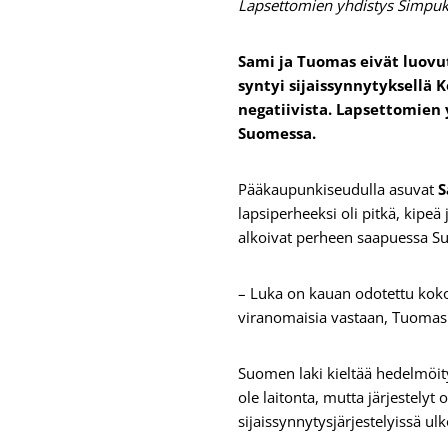
Lapsettomien yhdistys Simpuk
Sami ja Tuomas eivät luovu
syntyi sijaissynnytyksellä
negatiivista. Lapsettomien 
Suomessa.
Pääkaupunkiseudulla asuvat
S
lapsiperheeksi oli pitkä, kipeä
alkoivat perheen saapuessa 
– Luka on kauan odotettu kok
viranomaisia vastaan, Tuomas
Suomen laki kieltää hedelmöity
ole laitonta, mutta järjestelyt
sijaissynnytysjärjestelyissä ulk