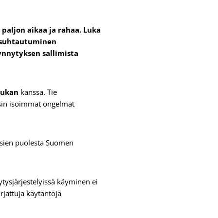
paljon aikaa ja rahaa. Luka
a suhtautuminen
ynnytyksen sallimista
Lukan
kanssa. Tie
essin isoimmat ongelmat
ksien puolesta Suomen
ytysjärjestelyissä käyminen ei
rjattuja käytäntöjä