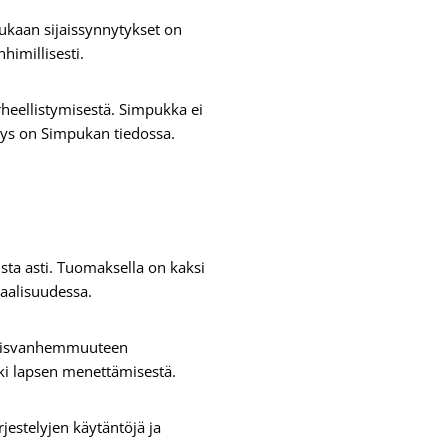
ukaan sijaissynnytykset on
himillisesti.
heellistymisestä. Simpukka ei
yys on Simpukan tiedossa.
ta asti. Tuomaksella on kaksi
uaalisuudessa.
ijaisvanhemmuuteen
ki lapsen menettämisestä.
rjestelyjen käytäntöjä ja