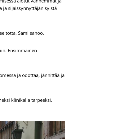
amisessa aiotut vanhemmat ja
 ja sijaissynnyttäjän syistä
ee totta, Sami sanoo.
tiin. Ensimmäinen
omessa ja odottaa, jännittää ja
eksi klinikalla tarpeeksi.