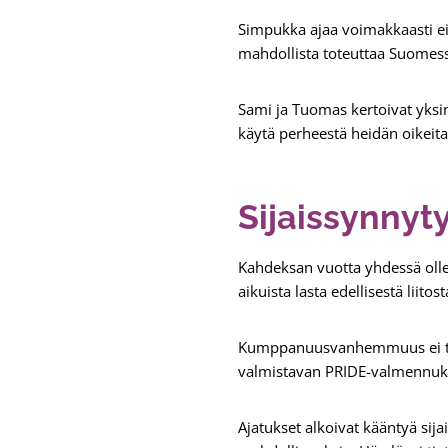
Simpukka ajaa voimakkaasti ei
mahdollista toteuttaa Suomessa 
Sami ja Tuomas kertoivat yksi
käytä perheestä heidän oikeita
Sijaissynnyt
Kahdeksan vuotta yhdessä olle
aikuista lasta edellisestä lii
Kumppanuusvanhemmuus ei tunt
valmistavan PRIDE-valmennuks
Ajatukset alkoivat kääntyä sija