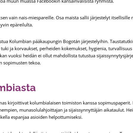
etoa muun muassa Facebookin kansainvälisistä ryhmistä.
sen vain nais-miespareille. Osa maista sallii järjestelyt itsellisill
yvin epäreilulta.
ustua Kolumbian pääkaupungin Bogotán järjestelyihin. Taustatut
 tuki ja korvaukset, perheiden kokemukset, hygienia, turvallisuus 
tkan vuoksi heidän ei ollut mahdollista tutustua sijaissynnytysjärj
en sopimusten tekoa.
mbiasta
 kirjoittivat kolumbialaisen toimiston kanssa sopimuspaperit. Pa
hempien, munasolulahjoittajan ja sijaissynnyttäjän aikataulut. Heill
skella espanjaa asioiden helpottumiseksi.