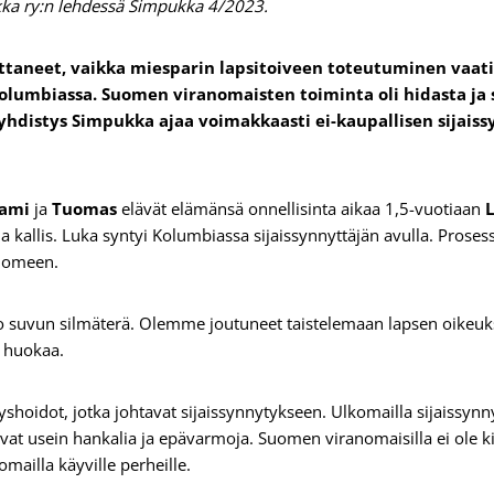
ka ry:n lehdessä Simpukka 4/2023.
ttaneet, vaikka miesparin lapsitoiveen toteutuminen vaati 
 Kolumbiassa. Suomen viranomaisten toiminta oli hidasta j
yhdistys Simpukka ajaa voimakkaasti ei-kaupallisen sijaiss
ami
ja
Tuomas
elävät elämänsä onnellisinta aikaa 1,5-vuotiaan
 ja kallis. Luka syntyi Kolumbiassa sijaissynnyttäjän avulla. Pros
Suomeen.
o suvun silmäterä. Olemme joutuneet taistelemaan lapsen oikeu
 huokaa.
shoidot, jotka johtavat sijaissynnytykseen. Ulkomailla sijaissynn
 ovat usein hankalia ja epävarmoja. Suomen viranomaisilla ei ole ki
omailla käyville perheille.