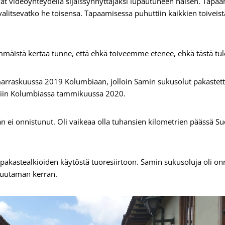
at video­yhteydellä sijaissynnyttäjäksi lupautuneen naisen. Tapa
 valitsevatko he toisensa. Tapaamisessa puhuttiin kaikkien toiveista
mmäistä kertaa tunne, että ehkä toiveemme etenee, ehkä tästä tul
arraskuussa 2019 Kolumbiaan, jolloin Samin sukusolut pakastet
tiin Kolumbiassa tammikuussa 2020.
än ei onnistunut. Oli vaikeaa olla tuhansien kilometrien päässä Su
a pakastealkioiden käytöstä tuoresiirtoon. Samin sukusoluja oli onn
 muutaman kerran.