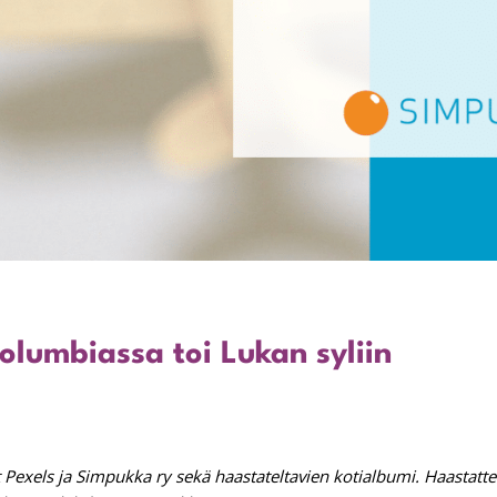
olumbiassa toi Lukan syliin
 Pexels ja Simpukka ry sekä haastateltavien kotialbumi. Haastattel