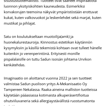
sisustustuotemallisto. Tuotteet ovat saaneet inspiraatiota
luonnon yksityiskohtien kauneudesta. Esimerkiksi
korvakorujen teemoina näkyvät ympäristöstään erottuvat
kukat, kuten valkovuokot ja leskenlehdet sekä marjat, kuten
mustikat ja pihlajat.
Satu on koulutukseltaan muotoilija(amk) ja
huonekalurestauroija. Kiinnostus estetiikan käytännön
kysymyksiin ja käsillä tekemistä kohtaan ovat tulleet hänelle
kuitenkin jo verenperintönä. Erityisesti monille
pispalalaisille on tuttu Sadun isoisän johtama Urvikon
kenkätehdas.
Imaginaatio on aloittanut vuonna 2022 ja sen tuotteet
valmistaa Sadun puolison yritys A-Mekanisaatio Oy
Tampereen Nekalassa. Raaka-aineina malliston tuotteissa
käytetään pääasiassa kotimaista alkuperäsertifioitua
ohutviiluvaneria sekä allergiaystävällistä ruostumatonta