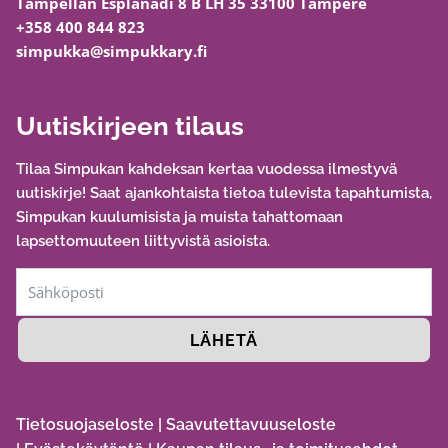
Tampellan Esplanadi 8 B LH 35 33100 Tampere
+358 400 844 823
simpukka@simpukkary.fi
Uutiskirjeen tilaus
Tilaa Simpukan kahdeksan kertaa vuodessa ilmestyvä
uutiskirje! Saat ajankohtaista tietoa tulevista tapahtumista,
Simpukan kuulumisista ja muista tahattomaan
lapsettomuuteen liittyvistä asioista.
LÄHETÄ
Tietosuojaseloste
|
Saavutettavuuseloste