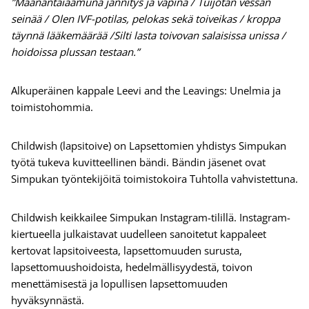
”Maanantaiaamuna jännitys ja vapina / Tuijotan vessan
seinää / Olen IVF-potilas, pelokas sekä toiveikas / kroppa
täynnä lääkemäärää /Silti lasta toivovan salaisissa unissa /
hoidoissa plussan testaan.”
Alkuperäinen kappale Leevi and the Leavings: Unelmia ja
toimistohommia.
Childwish (lapsitoive) on Lapsettomien yhdistys Simpukan
työtä tukeva kuvitteellinen bändi. Bändin jäsenet ovat
Simpukan työntekijöitä toimistokoira Tuhtolla vahvistettuna.
Childwish keikkailee Simpukan Instagram-tilillä. Instagram-
kiertueella julkaistavat uudelleen sanoitetut kappaleet
kertovat lapsitoiveesta, lapsettomuuden surusta,
lapsettomuushoidoista, hedelmällisyydestä, toivon
menettämisestä ja lopullisen lapsettomuuden
hyväksynnästä.