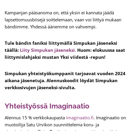
Kampanjan pääsanoma on, että yksin ei kannata jäädä
lapsettomuusbiisejä soittelemaan, vaan voi liittyä mukaan
bändiimme. Yhdessä äänemme on vahvempi.
Tule bändin faniksi liittymällä Simpukan jäseneksi
täällä:
Liity Simpukan jäseneksi.
Huom: elokuussa saat
liittymislahjaksi mustan Yksi viidestä -repun!
Simpukan yhteistyökumppanit tarjoavat vuoden 2024
aikana jäsenetuja. Alennuskoodit löydät Simpukan
verkkosivujen jäseneksi-sivulta.
Yhteistyössä Imaginaatio
Alennus 15 % verkkokaupasta
imaginaatio.fi
. Imaginaatio on
muotoilija Satu Urvikon suunnittelema koru- ja