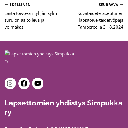
Artikkelien
EDELLINEN
SEURAAVA
selaus
Lasta toivovan tyhjän sylin
Kuvataideterapeuttinen
suru on aaltoileva ja
lapsitoive-taidetyöpaja
voimakas
Tampereella 31.8.2024
Lapsettomien yhdistys Simpukka
ry