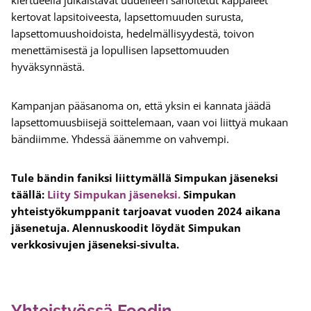
kiertueella julkaistavat uudelleen sanoitetut kappaleet
kertovat lapsitoiveesta, lapsettomuuden surusta,
lapsettomuushoidoista, hedelmällisyydestä, toivon
menettämisestä ja lopullisen lapsettomuuden
hyväksynnästä.
Kampanjan pääsanoma on, että yksin ei kannata jäädä
lapsettomuusbiisejä soittelemaan, vaan voi liittyä mukaan
bändiimme. Yhdessä äänemme on vahvempi.
Tule bändin faniksi liittymällä Simpukan jäseneksi
täällä:
Liity Simpukan jäseneksi.
Simpukan
yhteistyökumppanit tarjoavat vuoden 2024 aikana
jäsenetuja. Alennuskoodit löydät Simpukan
verkkosivujen jäseneksi-sivulta.
Yhteistyössä Foodin