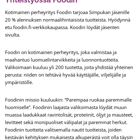
Kotimainen perheyritys Foodin tarjoaa Simpukan jäsenille
20 % alennuksen normaalihintaisista tuotteista. Hyödynnä
etu foodin.fi-verkkokaupassa. Koodin löydät jäsenten
sivulta.
Foodin on kotimainen perheyritys, joka valmistaa ja
maahantuo luomuelintarvikkeita ja luonnontuotteita.
Valikoimaan kuuluu yli 200 tuotetta, joita yhdistää yhteinen
perusta: niiden on tehtävä hyvää käyttäjälle, viljelijälle ja
ympäristölle.
Foodinin missio kuuluukin: ”Parempaa ruokaa paremmalle
huomiselle”. Foodinin laajasta valikoimasta löydät muun
muassa laadukkaat ravintolisät, proteiinit, öljyt ja mausteet,
levitteet sekä monipuoliset välipalat ja paremmat herkut.
Foodinin tuotteita valitsemalla nautit tuotteista, joiden
kestävän kehityksen mukaisesta alkuperästä voit olla täysin