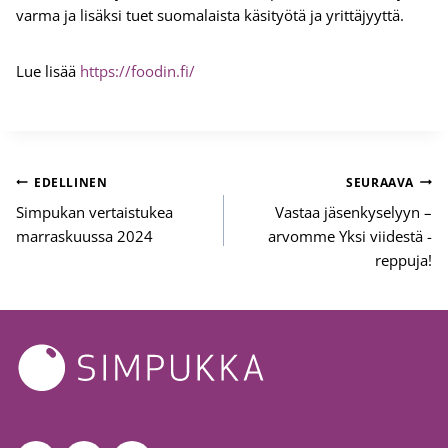
varma ja lisäksi tuet suomalaista käsityötä ja yrittäjyyttä.
Lue lisää
https://foodin.fi/
Artikkelien
EDELLINEN
SEURAAVA
selaus
Simpukan vertaistukea
Vastaa jäsenkyselyyn –
marraskuussa 2024
arvomme Yksi viidestä -
reppuja!