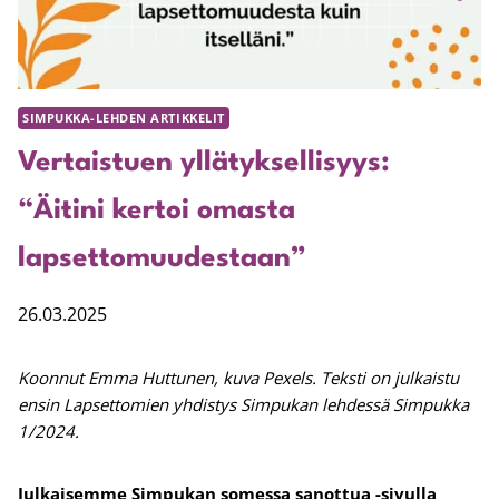
SIMPUKKA-LEHDEN ARTIKKELIT
Vertaistuen yllätyksellisyys:
“Äitini kertoi omasta
lapsettomuudestaan”
26.03.2025
Koonnut Emma Huttunen, kuva Pexels. Teksti on julkaistu
ensin Lapsettomien yhdistys Simpukan lehdessä Simpukka
1/2024.
Julkaisemme Simpukan somessa sanottua -sivulla