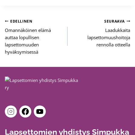
Artikkelien
EDELLINEN
SEURAAVA
selaus
Omannäköinen elämä
Laadukkaita
auttaa lopullisen
lapsettomuushoitoja
lapsettomuuden
rennolla otteella
hyväksymisessä
Lapsettomien yhdistys Simpukka