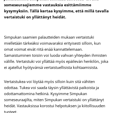
someseuraajiemme vastauksia esittämiimme
kysymyksiin. Tällä kertaa kysyimme, että millä tavalla
vertaistuki on yllättänyt heidät.
Simpukan saamien palautteiden mukaan vertaistuki
mielletään tärkeäksi voimavaraksi erityisesti silloin, kun
omat voimat eivät riitä enää kannattelemaan.
Samaistuminen toisiin voi luoda vahvan yhteyden ihmisten
välille. Vertaistuki voi yllättää myös epäilevän henkilön, joka
ei ajatellut hyötyvänsä vertaistuellisista kohtaamisista.
Vertaistukea voi löytää myös silloin kuin sitä vähiten
odottaa. Tukea voi saada täysin yllättävistä paikoista ja
odottamattomina hetkinä. Kysyimme Simpukan
someseuraajilta, miten Simpukan vertaistuki on yllättänyt
heidät. Vastauksissa korostui helpotuksen ja kiitollisuuden
tunteet.