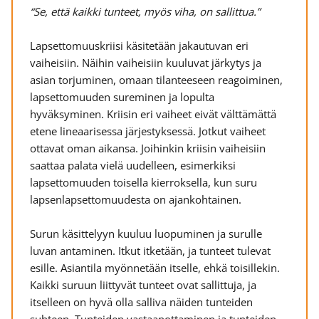
“Se, että kaikki tunteet, myös viha, on sallittua.”
Lapsettomuuskriisi käsitetään jakautuvan eri
vaiheisiin. Näihin vaiheisiin kuuluvat järkytys ja
asian torjuminen, omaan tilanteeseen reagoiminen,
lapsettomuuden sureminen ja lopulta
hyväksyminen. Kriisin eri vaiheet eivät välttämättä
etene lineaarisessa järjestyksessä. Jotkut vaiheet
ottavat oman aikansa. Joihinkin kriisin vaiheisiin
saattaa palata vielä uudelleen, esimerkiksi
lapsettomuuden toisella kierroksella, kun suru
lapsenlapsettomuudesta on ajankohtainen.
Surun käsittelyyn kuuluu luopuminen ja surulle
luvan antaminen. Itkut itketään, ja tunteet tulevat
esille. Asiantila myönnetään itselle, ehkä toisillekin.
Kaikki suruun liittyvät tunteet ovat sallittuja, ja
itselleen on hyvä olla salliva näiden tunteiden