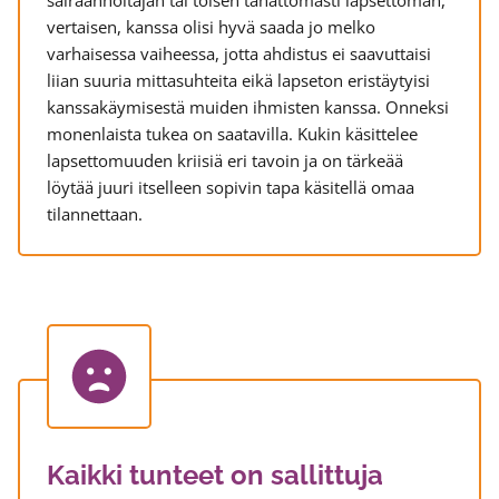
sairaanhoitajan tai toisen tahattomasti lapsettoman,
vertaisen, kanssa olisi hyvä saada jo melko
varhaisessa vaiheessa, jotta ahdistus ei saavuttaisi
liian suuria mittasuhteita eikä lapseton eristäytyisi
kanssakäymisestä muiden ihmisten kanssa. Onneksi
monenlaista tukea on saatavilla. Kukin käsittelee
lapsettomuuden kriisiä eri tavoin ja on tärkeää
löytää juuri itselleen sopivin tapa käsitellä omaa
tilannettaan.
Kaikki tunteet on sallittuja