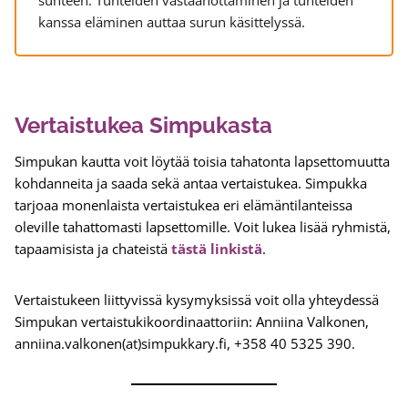
suhteen. Tunteiden vastaanottaminen ja tunteiden
kanssa eläminen auttaa surun käsittelyssä.
Vertaistukea Simpukasta
Simpukan kautta voit löytää toisia tahatonta lapsettomuutta
kohdanneita ja saada sekä antaa vertaistukea. Simpukka
tarjoaa monenlaista vertaistukea eri elämäntilanteissa
oleville tahattomasti lapsettomille. Voit lukea lisää ryhmistä,
tapaamisista ja chateistä
tästä linkistä
.
Vertaistukeen liittyvissä kysymyksissä voit olla yhteydessä
Simpukan vertaistukikoordinaattoriin: Anniina Valkonen,
anniina.valkonen(at)simpukkary.fi, +358 40 5325 390.