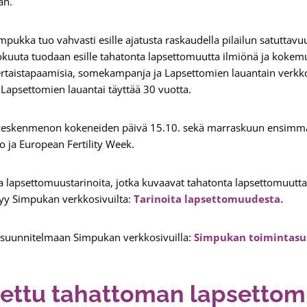
ään.
impukka tuo vahvasti esille ajatusta raskaudella pilailun satuttav
okuuta tuodaan esille tahatonta lapsettomuutta ilmiönä ja kokem
 vertaistapaamisia, somekampanja ja Lapsettomien lauantain ver
 Lapsettomien lauantai täyttää 30 vuotta.
eskenmenon kokeneiden päivä 15.10. sekä marraskuun ensimmäise
ko ja European Fertility Week.
lapsettomuustarinoita, jotka kuvaavat tahatonta lapsettomuutta
tyy Simpukan verkkosivuilta:
Tarinoita lapsettomuudesta.
suunnitelmaan Simpukan verkkosivuilla:
Simpukan toimintasu
stettu tahattoman lapsetto