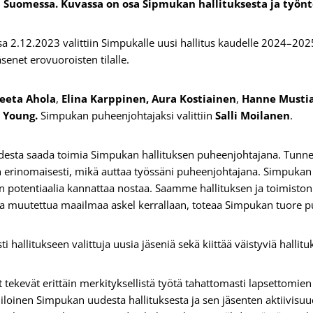
Suomessa. Kuvassa on osa Sipmukan hallituksesta ja työnte
 2.12.2023 valittiin Simpukalle uusi hallitus kaudelle 2024–202
enet erovuoroisten tilalle.
eeta Ahola
,
Elina Karppinen,
Aura Kostiainen
,
Hanne Mustial
ry Young.
Simpukan puheenjohtajaksi valittiin
Salli Moilanen
.
uudesta saada toimia Simpukan hallituksen puheenjohtajana. Tun
n erinomaisesti, mikä auttaa työssäni puheenjohtajana. Simpukan 
en potentiaalia kannattaa nostaa. Saamme hallituksen ja toimiston 
ja muutettua maailmaa askel kerrallaan, toteaa Simpukan tuore p
hallitukseen valittuja uusia jäseniä sekä kiittää väistyviä hallitu
 tekevät erittäin merkityksellistä työtä tahattomasti lapsettomi
 iloinen Simpukan uudesta hallituksesta ja sen jäsenten aktiivisu