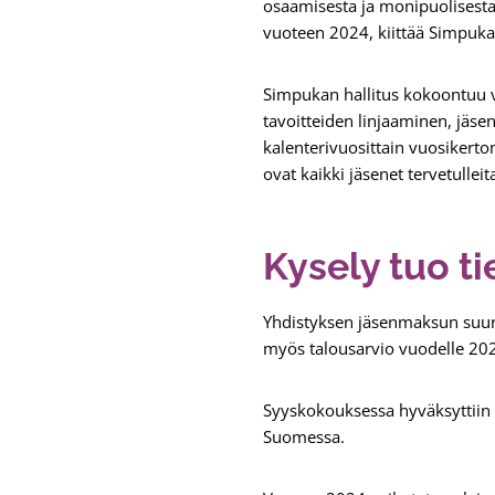
osaamisesta ja monipuolisest
vuoteen 2024, kiittää Simpuk
Simpukan hallitus kokoontuu v
tavoitteiden linjaaminen, jäse
kalenterivuosittain vuosikert
ovat kaikki jäsenet tervetulleit
Kysely tuo t
Yhdistyksen jäsenmaksun suur
myös talousarvio vuodelle 20
Syyskokouksessa hyväksyttiin
Suomessa.