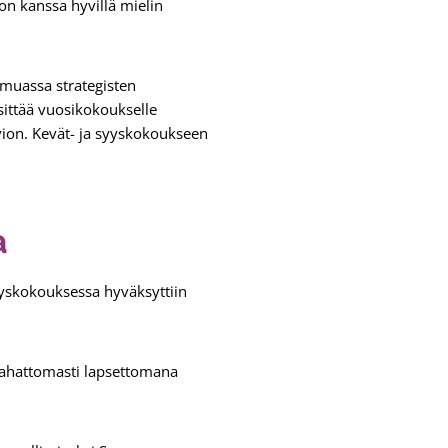
n kanssa hyvillä mielin
 muassa strategisten
sittää vuosikokoukselle
vion. Kevät- ja syyskokoukseen
a
yskokouksessa hyväksyttiin
ahattomasti lapsettomana