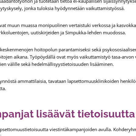
äädäntötyöhön ja tuotetaan tietoa ei-kaupallisen sijaissynnytyks
nnytyskysely, jonka tuloksia hyödynnetään vaikuttamistyössä.
vat muun muassa monipuolinen vertaistuki verkossa ja kasvokkain
koluentojen, uutiskirjeiden ja Simpukka-lehden muodossa.
keskenmenojen hoitopolun parantamiseksi sekä psykososiaalisen
tojen aikana. Työpöydällä ovat myös vaikuttamistyö tasa-arvon 
mien välille sekä hedelmällisyystietoisuuden lisääminen.
nnöstä ammattilaisia, tavataan lapsettomuusklinikoiden henkilö
ta.
panjat lisäävät tietoisuutta
apsettomuustietoisuutta viestintäkampanjoiden avulla. Kohderyh