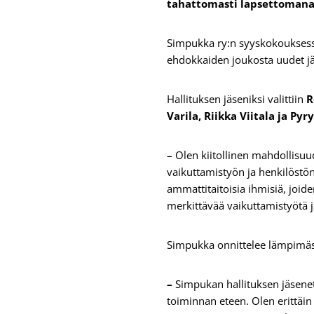
tahattomasti lapsettomana 
Simpukka ry:n syyskokouksessa
ehdokkaiden joukosta uudet jäs
Hallituksen jäseniksi valittiin
R
Varila, Riikka Viitala ja Py
– Olen kiitollinen mahdollis
vaikuttamistyön ja henkilöstö
ammattitaitoisia ihmisiä, joid
merkittävää vaikuttamistyötä 
Simpukka onnittelee lämpimästi 
–
Simpukan hallituksen jäsenet
toiminnan eteen. Olen erittäin