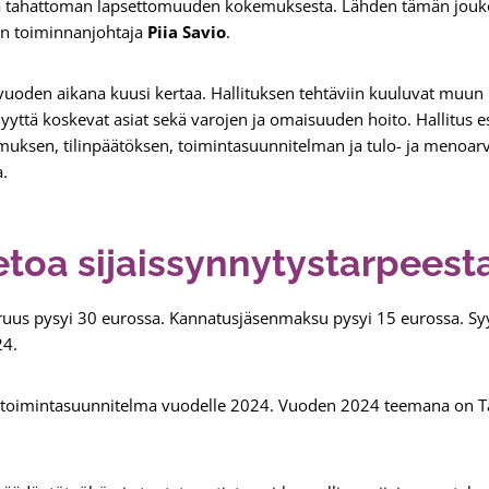
a tahattoman lapsettomuuden kokemuksesta. Lähden tämän jouko
an toiminnanjohtaja
Piia Savio
.
uoden aikana kuusi kertaa. Hallituksen tehtäviin kuuluvat muun
nyyttä koskevat asiat sekä varojen ja omaisuuden hoito. Hallitus e
omuksen, tilinpäätöksen, toimintasuunnitelman ja tulo- ja menoar
a.
ietoa sijaissynnytystarpeest
uus pysyi 30 eurossa. Kannatusjäsenmaksu pysyi 15 eurossa. Sy
24.
 toimintasuunnitelma vuodelle 2024. Vuoden 2024 teemana on T