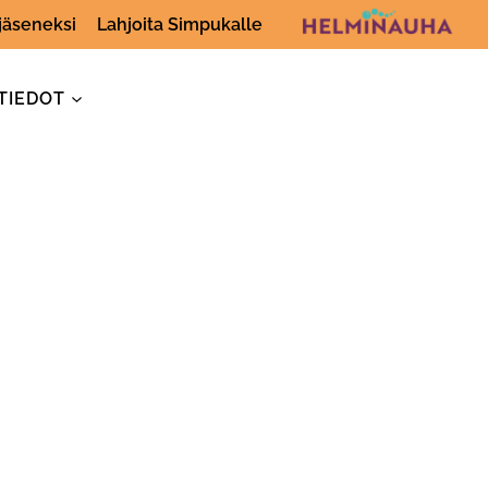
 jäseneksi
Lahjoita Simpukalle
TIEDOT