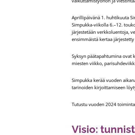
vaikuttamistyöhön ja viestint
Aprillipäivänä 1. huhtikuuta S
Simpukka-viikolla 6.–12. touk
järjestetään verkkoluentoja,
ensimmäistä kertaa järjestetty
Syksyn päätapahtumina ovat k
miesten viikko, parisuhdeviik
Simpukka kerää vuoden aikana 
tarinoiden kirjoittamiseen löy
Tutustu vuoden 2024 toiminta
Visio: tunni