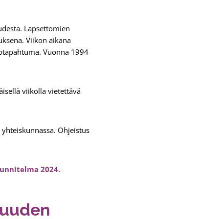
uudesta. Lapsettomien
uksena. Viikon aikana
kkotapahtuma. Vuonna 1994
llä viikolla vietettävä
 yhteiskunnassa. Ohjeistus
unnitelma 2024.
muuden