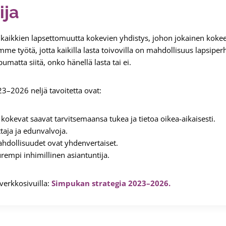
ija
kaikkien lapsettomuutta kokevien yhdistys, johon jokainen kokee
me työtä, jotta kaikilla lasta toivovilla on mahdollisuus lapsiperhee
umatta siitä, onko hänellä lasta tai ei.
–2026 neljä tavoitetta ovat:
kokevat saavat tarvitsemaansa tukea ja tietoa oikea-aikaisesti.
taja ja edunvalvoja.
ahdollisuudet ovat yhdenvertaiset.
empi inhimillinen asiantuntija.
verkkosivuilla:
Simpukan strategia 2023–2026.