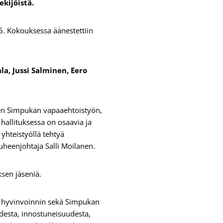
kijöistä.
5. Kokouksessa äänestettiin
a, Jussi Salminen, Eero
nen Simpukan vapaaehtoistyön,
hallituksessa on osaavia ja
yhteistyöllä tehtyä
uheenjohtaja Salli Moilanen.
ksen jäseniä.
en hyvinvoinnin sekä Simpukan
udesta, innostuneisuudesta,