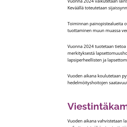
Vuonna 2024 vaikutetaan lains
Keväällä toteutetaan sijaissy
Toiminnan painopistealueita o
tuottaminen muun muassa verk
Vuonna 2024 tuotetaan tietoa 
merkityksestä lapsettomuushoi
lapsiperheellisten ja lapsetto
Vuoden aikana koulutetaan pyy
hedelmöityshoitojen saatavuut
Viestintäkam
Vuoden aikana vahvistetaan l