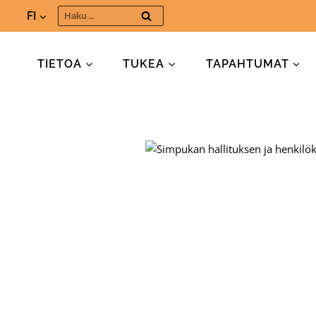
Siirry
Haku:
FI
sisältöön
TIETOA
TUKEA
TAPAHTUMAT