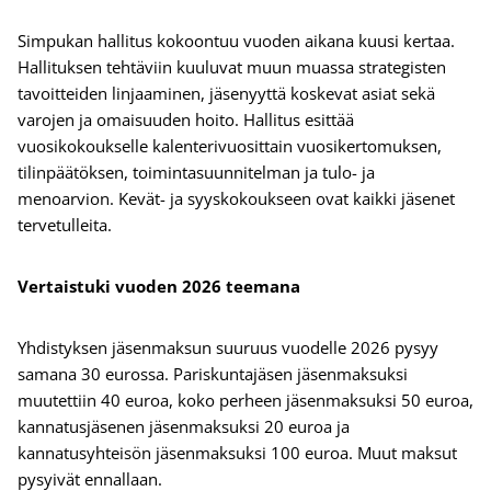
Simpukan hallitus kokoontuu vuoden aikana kuusi kertaa.
Hallituksen tehtäviin kuuluvat muun muassa strategisten
tavoitteiden linjaaminen, jäsenyyttä koskevat asiat sekä
varojen ja omaisuuden hoito. Hallitus esittää
vuosikokoukselle kalenterivuosittain vuosikertomuksen,
tilinpäätöksen, toimintasuunnitelman ja tulo- ja
menoarvion. Kevät- ja syyskokoukseen ovat kaikki jäsenet
tervetulleita.
Vertaistuki vuoden 2026 teemana
Yhdistyksen jäsenmaksun suuruus vuodelle 2026 pysyy
samana 30 eurossa. Pariskuntajäsen jäsenmaksuksi
muutettiin 40 euroa, koko perheen jäsenmaksuksi 50 euroa,
kannatusjäsenen jäsenmaksuksi 20 euroa ja
kannatusyhteisön jäsenmaksuksi 100 euroa. Muut maksut
pysyivät ennallaan.