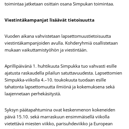
toimintaa jatketaan osittain osana Simpukan toimintaa.
Viestintäkampanjat lisäävät tietoisuutta
Vuoden aikana vahvistetaan lapsettomuustietoisuutta
viestintäkampanjoiden avulla. Kohderyhmiä osallistetaan
mukaan vaikuttamistyöhön ja viestintään.
Aprillipäivänä 1. huhtikuuta Simpukka tuo vahvasti esille
ajatusta raskaudella pilailun satuttavuudesta. Lapsettomien
Simpukka-viikolla 4.–10. toukokuuta tuodaan esille
tahatonta lapsettomuutta ilmiönä ja kokemuksena sekä
laajennetaan perhekäsitystä.
Syksyn päätapahtumina ovat keskenmenon kokeneiden
päivä 15.10. sekä marraskuun ensimmäisellä viikolla
vietettävä miesten viikko, parisuhdeviikko ja European