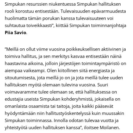
Simpukan resurssien niukentuessa Simpukan hallituksen
rooli korostuu entisestään. Tulevaisuuden epävarmuudesta
huolimatta tämän porukan kanssa tulevaisuuteen voi
suhtautua toiveikkaasti”, kiittää Simpukan toiminnanjohtaja
Piia Savio
.
”Meillä on ollut viime vuosina poikkeuksellisen aktiivinen ja
toimiva hallitus, ja sen merkitys kasvaa entisestään näinä
haastavina aikoina, jolloin järjestöjen toimintaympäristö on
aiempaa vaikeampi. Olen kiitollinen siitä energiasta ja
sitoutumisesta, jota meillä jo on ja jota meillä tulee uuden
hallituksen myötä olemaan tulevina vuosina. Suuri
voimavaramme tulee olemaan se, että hallituksessa on
edustajia useista Simpukan kohderyhmistä, jokaisella on
omanlaista osaamista tai taitoja, joita kaikki pääsevät
hyödyntämään niin hallitustyöskentelyssä kuin muussakin
Simpukan toiminnassa. Innolla odotan tulevaa vuotta ja
yhteistyötä uuden hallituksen kanssa”, iloitsee Moilanen.