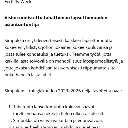
Fertility Week.
Visio: tunnistettu tahattoman lapsettomuuden
asiantuntuntija
Simpukka on yhdenvertaisesti kaikkien lapsettomuutta
kokevien yhdistys, johon jokainen kokee kuuluvansa ja
jossa tulee kohdatuksi ja tuetuksi. Teemme työtä, jotta
kaikilla lasta toivovilla on mahdollisuus lapsiperheellistyä, ja
jotta jokaista kohdellaan tasa-arvoisesti riippumatta siitä,
onko hänellä lasta tai ei.
Simpukan strategiakauden 2023–2026 neljä tavoitetta ovat:
Tahatonta lapsettomuutta kokevat saavat
tarvitsemaansa tukea ja tietoa oikea-aikaisesti.
Simpukka on vahva vaikuttaja ja edunvalvoja.
Lapsiperheellistymisen mahdollisuudet ovat