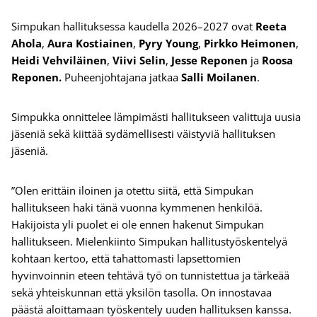
Simpukan hallituksessa kaudella 2026–2027
ovat
Reeta
Ahola
,
Aura Kostiainen
,
Pyry Young
,
Pirkko
Heimonen
,
Heidi Vehviläinen
,
Viivi Selin
,
Jesse Reponen
ja
Roosa
Reponen.
Puheenjohtajana jatkaa
Salli Moilanen
.
Simpukka onnittelee lämpimästi hallitukseen valittuja uusia
jäseniä sekä kiittää sydämellisesti väistyviä hallituksen
jäseniä.
”Olen erittäin iloinen ja otettu siitä, että Simpukan
hallitukseen haki tänä vuonna kymmenen henkilöä.
Hakijoista yli puolet ei ole ennen hakenut Simpukan
hallitukseen. Mielenkiinto Simpukan hallitustyöskentelyä
kohtaan kertoo, että tahattomasti lapsettomien
hyvinvoinnin eteen tehtävä työ on tunnistettua ja tärkeää
sekä yhteiskunnan että yksilön tasolla. On innostavaa
päästä aloittamaan työskentely uuden hallituksen kanssa.