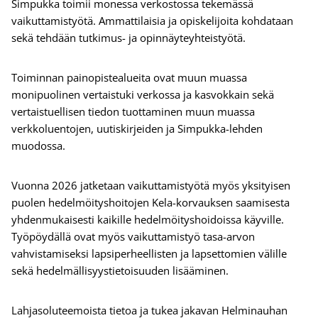
Simpukka toimii monessa verkostossa tekemässä
vaikuttamistyötä. Ammattilaisia ja opiskelijoita kohdataan
sekä tehdään tutkimus- ja opinnäyteyhteistyötä.
Toiminnan painopistealueita ovat muun muassa
monipuolinen vertaistuki verkossa ja kasvokkain sekä
vertaistuellisen tiedon tuottaminen muun muassa
verkkoluentojen, uutiskirjeiden ja Simpukka-lehden
muodossa.
Vuonna 2026 jatketaan vaikuttamistyötä myös yksityisen
puolen hedelmöityshoitojen Kela-korvauksen saamisesta
yhdenmukaisesti kaikille hedelmöityshoidoissa käyville.
Työpöydällä ovat myös vaikuttamistyö tasa-arvon
vahvistamiseksi lapsiperheellisten ja lapsettomien välille
sekä hedelmällisyystietoisuuden lisääminen.
Lahjasoluteemoista tietoa ja tukea jakavan Helminauhan