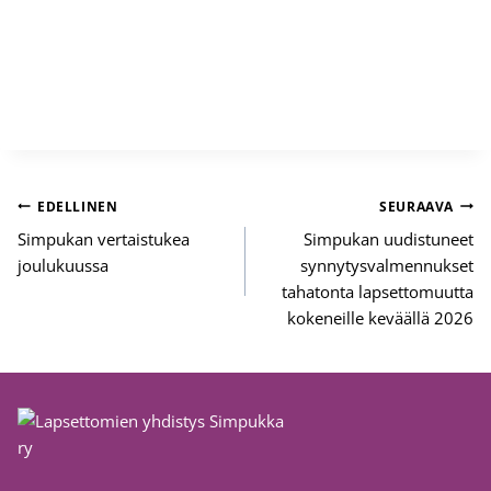
Artikkelien
EDELLINEN
SEURAAVA
selaus
Simpukan vertaistukea
Simpukan uudistuneet
joulukuussa
synnytysvalmennukset
tahatonta lapsettomuutta
kokeneille keväällä 2026