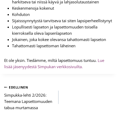
harkitseva tai niissä käyvä ja lahjasolutaustainen
Keskenmenoja kokenut
Kohduton
Sijaisssynnytystä tarvitseva tai siten lapsiperheellistynyt
Lopullisesti lapseton ja lapsettomuuden toisella
kierroksella oleva lapsenlapseton
Jokainen, joka kokee olevansa tahattomasti lapseton
Tahattomasti lapsettoman läheinen
Et ole yksin. Tiedämme, miltä lapsettomuus tuntuu.
Lue
lisää jäsenyydestä Simpukan verkkosivuilta.
Artikkelien
EDELLINEN
selaus
Simpukka-lehti 2/2026:
Teemana Lapsettomuuden
tabua murtamassa