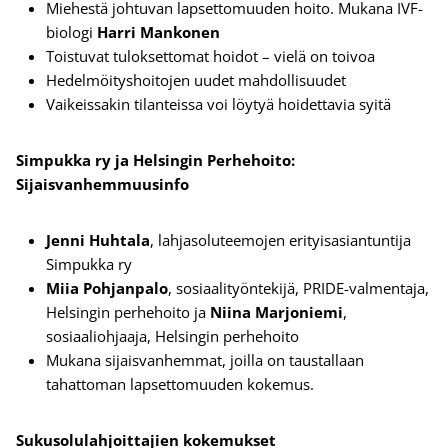
Miehestä johtuvan lapsettomuuden hoito. Mukana IVF-
biologi
Harri Mankonen
Toistuvat tuloksettomat hoidot – vielä on toivoa
Hedelmöityshoitojen uudet mahdollisuudet
Vaikeissakin tilanteissa voi löytyä hoidettavia syitä
Simpukka ry ja Helsingin Perhehoito:
Sijaisvanhemmuusinfo
Jenni Huhtala
, lahjasoluteemojen erityisasiantuntija
Simpukka ry
Miia Pohjanpalo
, sosiaalityöntekijä, PRIDE-valmentaja,
Helsingin perhehoito ja
Niina Marjoniemi
,
sosiaaliohjaaja, Helsingin perhehoito
Mukana sijaisvanhemmat, joilla on taustallaan
tahattoman lapsettomuuden kokemus.
Sukusolulahjoittajien kokemukset