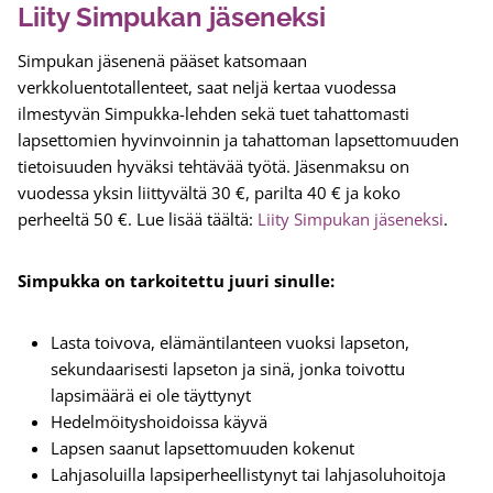
Liity Simpukan jäseneksi
Simpukan jäsenenä pääset katsomaan
verkkoluentotallenteet, saat neljä kertaa vuodessa
ilmestyvän Simpukka-lehden sekä tuet tahattomasti
lapsettomien hyvinvoinnin ja tahattoman lapsettomuuden
tietoisuuden hyväksi tehtävää työtä. Jäsenmaksu on
vuodessa yksin liittyvältä 30 €, parilta 40 € ja koko
perheeltä 50 €. Lue lisää täältä:
Liity Simpukan jäseneksi
.
Simpukka on tarkoitettu juuri sinulle:
Lasta toivova, elämäntilanteen vuoksi lapseton,
sekundaarisesti lapseton ja sinä, jonka toivottu
lapsimäärä ei ole täyttynyt
Hedelmöityshoidoissa käyvä
Lapsen saanut lapsettomuuden kokenut
Lahjasoluilla lapsiperheellistynyt tai lahjasoluhoitoja