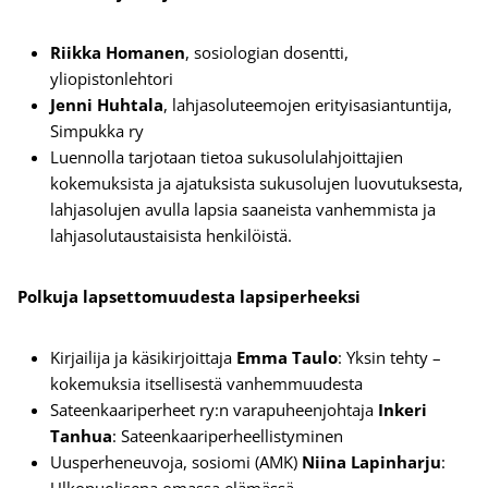
Riikka Homanen
, sosiologian dosentti,
yliopistonlehtori
Jenni Huhtala
, lahjasoluteemojen erityisasiantuntija,
Simpukka ry
Luennolla tarjotaan tietoa sukusolulahjoittajien
kokemuksista ja ajatuksista sukusolujen luovutuksesta,
lahjasolujen avulla lapsia saaneista vanhemmista ja
lahjasolutaustaisista henkilöistä.
Polkuja lapsettomuudesta lapsiperheeksi
Kirjailija ja käsikirjoittaja
Emma Taulo
: Yksin tehty –
kokemuksia itsellisestä vanhemmuudesta
Sateenkaariperheet ry:n varapuheenjohtaja
Inkeri
Tanhua
: Sateenkaariperheellistyminen
Uusperheneuvoja, sosiomi (AMK)
Niina Lapinharju
: