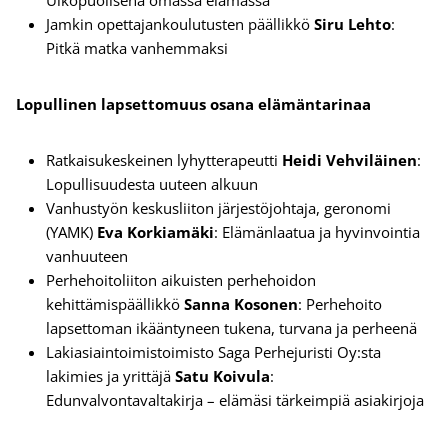
Ulkopuolisena omassa elämässä
Jamkin opettajankoulutusten päällikkö
Siru Lehto
:
Pitkä matka vanhemmaksi
Lopullinen lapsettomuus osana elämäntarinaa
Ratkaisukeskeinen lyhytterapeutti
Heidi Vehviläinen
:
Lopullisuudesta uuteen alkuun
Vanhustyön keskusliiton järjestöjohtaja, geronomi
(YAMK)
Eva Korkiamäki
: Elämänlaatua ja hyvinvointia
vanhuuteen
Perhehoitoliiton aikuisten perhehoidon
kehittämispäällikkö
Sanna Kosonen
: Perhehoito
lapsettoman ikääntyneen tukena, turvana ja perheenä
Lakiasiaintoimistoimisto Saga Perhejuristi Oy:sta
lakimies ja yrittäjä
Satu Koivula
:
Edunvalvontavaltakirja – elämäsi tärkeimpiä asiakirjoja