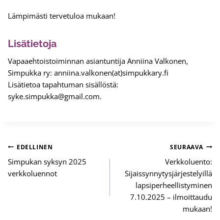
Lämpimästi tervetuloa mukaan!
Lisätietoja
Vapaaehtoistoiminnan asiantuntija Anniina Valkonen,
Simpukka ry: anniina.valkonen(at)simpukkary.fi
Lisätietoa tapahtuman sisällöstä:
syke.simpukka@gmail.com.
Artikkelien
EDELLINEN
SEURAAVA
selaus
Simpukan syksyn 2025
Verkkoluento:
verkkoluennot
Sijaissynnytysjärjestelyillä
lapsiperheellistyminen
7.10.2025 – ilmoittaudu
mukaan!