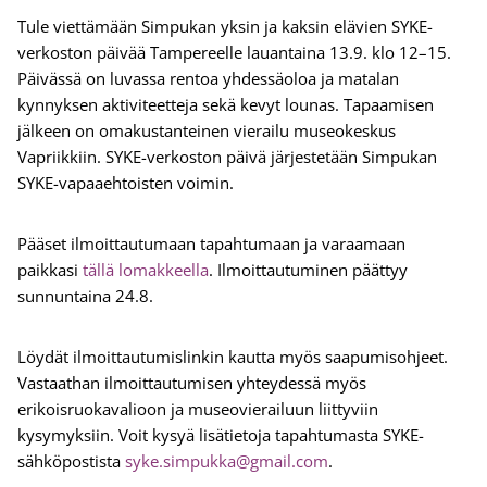
Tule viettämään Simpukan yksin ja kaksin elävien SYKE-
verkoston päivää Tampereelle lauantaina 13.9. klo 12–15.
Päivässä on luvassa rentoa yhdessäoloa ja matalan
kynnyksen aktiviteetteja sekä kevyt lounas. Tapaamisen
jälkeen on omakustanteinen vierailu museokeskus
Vapriikkiin. SYKE-verkoston päivä järjestetään Simpukan
SYKE-vapaaehtoisten voimin.
Pääset ilmoittautumaan tapahtumaan ja varaamaan
paikkasi
tällä lomakkeella
. Ilmoittautuminen päättyy
sunnuntaina 24.8.
Löydät ilmoittautumislinkin kautta myös saapumisohjeet.
Vastaathan ilmoittautumisen yhteydessä myös
erikoisruokavalioon ja museovierailuun liittyviin
kysymyksiin. Voit kysyä lisätietoja tapahtumasta SYKE-
sähköpostista
syke.simpukka@gmail.com
.