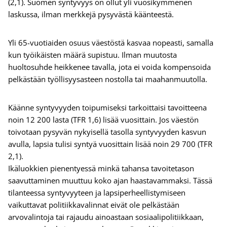
(2,1). Suomen syntyvyys on ollut yli vuosikymmenen
laskussa, ilman merkkejä pysyvästä käänteestä.
Yli 65-vuotiaiden osuus väestöstä kasvaa nopeasti, samalla
kun työikäisten määrä supistuu. Ilman muutosta
huoltosuhde heikkenee tavalla, jota ei voida kompensoida
pelkästään työllisyysasteen nostolla tai maahanmuutolla.
Käänne syntyvyyden toipumiseksi tarkoittaisi tavoitteena
noin 12 200 lasta (TFR 1,6) lisää vuosittain. Jos väestön
toivotaan pysyvän nykyisellä tasolla syntyvyyden kasvun
avulla, lapsia tulisi syntyä vuosittain lisää noin 29 700 (TFR
2,1).
Ikäluokkien pienentyessä minkä tahansa tavoitetason
saavuttaminen muuttuu koko ajan haastavammaksi. Tässä
tilanteessa syntyvyyteen ja lapsiperheellistymiseen
vaikuttavat politiikkavalinnat eivät ole pelkästään
arvovalintoja tai rajaudu ainoastaan sosiaalipolitiikkaan,