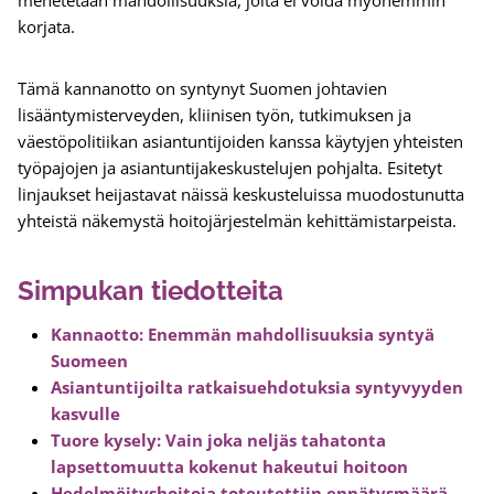
menetetään mahdollisuuksia, joita ei voida myöhemmin
korjata.
Tämä kannanotto on syntynyt Suomen johtavien
lisääntymisterveyden, kliinisen työn, tutkimuksen ja
väestöpolitiikan asiantuntijoiden kanssa käytyjen yhteisten
työpajojen ja asiantuntijakeskustelujen pohjalta. Esitetyt
linjaukset heijastavat näissä keskusteluissa muodostunutta
yhteistä näkemystä hoitojärjestelmän kehittämistarpeista.
Simpukan tiedotteita
Kannaotto: Enemmän mahdollisuuksia syntyä
Suomeen
Asiantuntijoilta ratkaisuehdotuksia syntyvyyden
kasvulle
Tuore kysely: Vain joka neljäs tahatonta
lapsettomuutta kokenut hakeutui hoitoon
Hedelmöityshoitoja toteutettiin ennätysmäärä