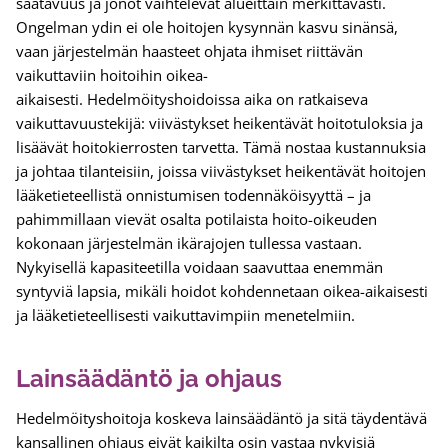
saatavuus ja jonot vaihtelevat alueittain merkittävästi.
Ongelman ydin ei ole hoitojen kysynnän kasvu sinänsä,
vaan järjestelmän haasteet ohjata ihmiset riittävän
vaikuttaviin hoitoihin oikea-
aikaisesti. Hedelmöityshoidoissa aika on ratkaiseva
vaikuttavuustekijä: viivästykset heikentävät hoitotuloksia ja
lisäävät hoitokierrosten tarvetta. Tämä nostaa kustannuksia
ja johtaa tilanteisiin, joissa viivästykset heikentävät hoitojen
lääketieteellistä onnistumisen todennäköisyyttä – ja
pahimmillaan vievät osalta potilaista hoito-oikeuden
kokonaan järjestelmän ikärajojen tullessa vastaan.
Nykyisellä kapasiteetilla voidaan saavuttaa enemmän
syntyviä lapsia, mikäli hoidot kohdennetaan oikea-aikaisesti
ja lääketieteellisesti vaikuttavimpiin menetelmiin.
Lainsäädäntö ja ohjaus
Hedelmöityshoitoja koskeva lainsäädäntö ja sitä täydentävä
kansallinen ohjaus eivät kaikilta osin vastaa nykyisiä