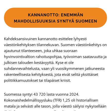
KANNANOTTO: ENEMMÄN
MAHDOLLISUUKSIA SYNTYÄ SUOMEEN
Kahdeksansivuinen kannanotto esittelee lyhyesti
väestönkehityksen tilannekuvan. Suomen väestönkehitys on
ajautunut tilanteeseen, joka uhkaa suoraan
hyvinvointivaltion rahoituspohjaa, työvoiman saatavuutta ja
julkisen talouden kestävyyttä. Kyse ei ole
suhdannevaihtelusta, vaan yli vuosikymmenen jatkuneesta
rakenteellisesta kehityksestä, jota eivät selitä yksittäiset
politiikkamuutokset tai tilapäiset kriisit.
Suomessa syntyi 43 720 lasta vuonna 2024.
Kokonaishedelmällisyysluku (TFR) 1,25 oli historiallisen
matala ja selvästi alle tason, jolla väestö säilyisi nykyisellään