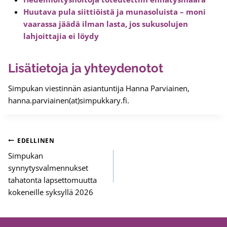
Huutava pula siittiöistä ja munasoluista – moni
vaarassa jäädä ilman lasta, jos sukusolujen
lahjoittajia ei löydy
Lisätietoja ja yhteydenotot
Simpukan viestinnän asiantuntija Hanna Parviainen,
hanna.parviainen(at)simpukkary.fi.
Artikkelien
EDELLINEN
selaus
Simpukan
synnytysvalmennukset
tahatonta lapsettomuutta
kokeneille syksyllä 2026