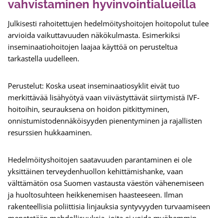
vahvistaminen hyvinvointialueilla
Julkisesti rahoitettujen hedelmöityshoitojen hoitopolut tulee
arvioida vaikuttavuuden näkökulmasta. Esimerkiksi
inseminaatiohoitojen laajaa käyttöä on perusteltua
tarkastella uudelleen.
Perustelut: Koska useat inseminaatiosyklit eivät tuo
merkittävää lisähyötyä vaan viivästyttävät siirtymistä IVF-
hoitoihin, seurauksena on hoidon pitkittyminen,
onnistumistodennäköisyyden pienentyminen ja rajallisten
resurssien hukkaaminen.
Hedelmöityshoitojen saatavuuden parantaminen ei ole
yksittäinen terveydenhuollon kehittämishanke, vaan
välttämätön osa Suomen vastausta väestön vähenemiseen
ja huoltosuhteen heikkenemisen haasteeseen. Ilman
rakenteellisia poliittisia linjauksia syntyvyyden turvaamiseen