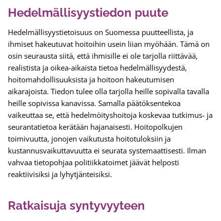
Hedelmällisyystiedon puute
Hedelmällisyystietoisuus on Suomessa puutteellista, ja
ihmiset hakeutuvat hoitoihin usein liian myöhään. Tämä on
osin seurausta siitä, että ihmisille ei ole tarjolla riittävää,
realistista ja oikea-aikaista tietoa hedelmällisyydestä,
hoitomahdollisuuksista ja hoitoon hakeutumisen
aikarajoista. Tiedon tulee olla tarjolla heille sopivalla tavalla
heille sopivissa kanavissa. Samalla päätöksentekoa
vaikeuttaa se, että hedelmöityshoitoja koskevaa tutkimus- ja
seurantatietoa kerätään hajanaisesti. Hoitopolkujen
toimivuutta, jonojen vaikutusta hoitotuloksiin ja
kustannusvaikuttavuutta ei seurata systemaattisesti. Ilman
vahvaa tietopohjaa politiikkatoimet jäävät helposti
reaktiivisiksi ja lyhytjänteisiksi.
Ratkaisuja syntyvyyteen