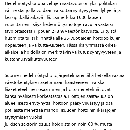
Hedelmöityshoitopalvelujen saatavuus on yksi politiikan
välineistä, joilla voidaan vaikuttaa syntyvyyteen lyhyellä ja
keskipitkällä aikavälillä. Esimerkiksi 1000 lapsen
vuosittainen lisäys hedelmöityshoitojen avulla vastaisi
tavoitetasosta riippuen 2–8 % väestönkasvusta. Erityistä
huomiota tulisi kiinnittää alle 35-vuotiaiden hoitopolkujen
nopeuteen ja vaikuttavuuteen. Tässä ikäryhmässä oikea-
aikaisella hoidolla on merkittävin vaikutus syntyvyyteen ja
kustannusvaikuttavuuteen.
Suomen hedelmöityshoitojärjestelmä ei tällä hetkellä vastaa
väestökehityksen asettamaan haasteeseen, vaikka
lääketieteellinen osaaminen ja hoitomenetelmät ovat
kansainvälisesti korkeatasoisia. Hoitojen saatavuus on
alueellisesti eriytynyttä, hoitoon pääsy viivästyy ja osa
potilaista menettää mahdollisuuden hoitoihin ikärajojen
täyttymisen vuoksi.
Julkisen sektorin osuus hoidoista on noin 60 %, mutta