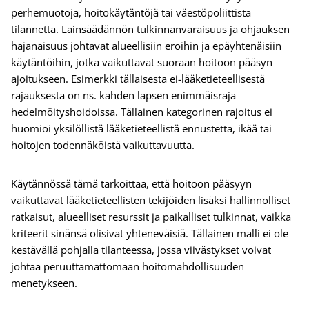
perhemuotoja, hoitokäytäntöjä tai väestöpoliittista
tilannetta. Lainsäädännön tulkinnanvaraisuus ja ohjauksen
hajanaisuus johtavat alueellisiin eroihin ja epäyhtenäisiin
käytäntöihin, jotka vaikuttavat suoraan hoitoon pääsyn
ajoitukseen. Esimerkki tällaisesta ei-lääketieteellisestä
rajauksesta on ns. kahden lapsen enimmäisraja
hedelmöityshoidoissa. Tällainen kategorinen rajoitus ei
huomioi yksilöllistä lääketieteellistä ennustetta, ikää tai
hoitojen todennäköistä vaikuttavuutta.
Käytännössä tämä tarkoittaa, että hoitoon pääsyyn
vaikuttavat lääketieteellisten tekijöiden lisäksi hallinnolliset
ratkaisut, alueelliset resurssit ja paikalliset tulkinnat, vaikka
kriteerit sinänsä olisivat yhteneväisiä. Tällainen malli ei ole
kestävällä pohjalla tilanteessa, jossa viivästykset voivat
johtaa peruuttamattomaan hoitomahdollisuuden
menetykseen.