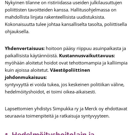
Nykyinen tilanne on ristiriidassa useiden julkilausuttujen
poliittisten tavoitteiden kanssa. Hallitusohjelmassa on
mahdollista linjata rakenteellisista uudistuksista.
Kokonaisuutta tulee johtaa kansalliselta tasolta, poliittisella
ohjauksella.
Yhdenvertaisuus:
hoitoon pääsy riippuu asuinpaikasta ja
paikallisista käytännöistä.
Kustannusvaikuttavuus:
myöhään aloitetut hoidot ovat tehottomampia ja kalliimpia
kuin ajoissa aloitetut.
Väestöpoliittinen
johdonmukaisuus:
syntyvyyttä ei voida tukea, jos keskeinen politiikan väline,
hedelmöityshoidot, ei toimi oikea-aikaisesti.
Lapsettomien yhdistys Simpukka ry ja Merck oy ehdottavat
seuraavia toimenpiteitä ja ratkaisuja syntyvyyteen.
1. Hedelmöityshoitolain ja