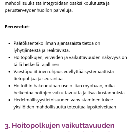
mahdollisuuksista integroidaan osaksi koulutusta ja
perusterveydenhuollon palveluja.
Perustelut:
Päätöksenteko ilman ajantasaista tietoa on
lyhytjänteistä ja reaktiivista.
Hoitopolkujen, viiveiden ja vaikuttavuuden näkyvyys on
tällä hetkellä rajallinen
Väestöpoliittinen ohjaus edellyttää systemaattista
tietopohjaa ja seurantaa
Hoitoihin hakeudutaan usein liian myöhään, mikä
heikentää hoitojen vaikuttavuutta ja lisää kustannuksia
Hedelmällisyystietoisuuden vahvistaminen tukee
yksilöiden mahdollisuutta toteuttaa lapsitoiveitaan
3. Hoitopolkujen vaikuttavuuden