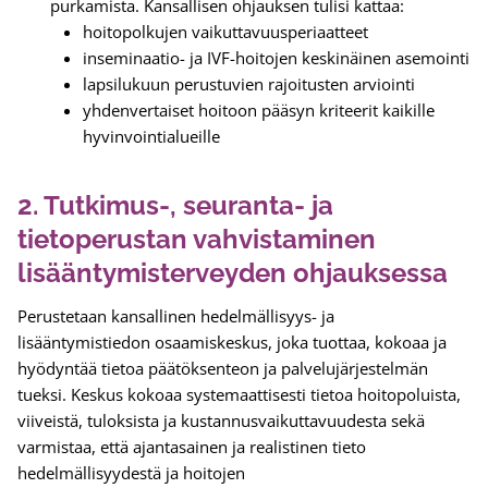
purkamista. Kansallisen ohjauksen tulisi kattaa:
hoitopolkujen vaikuttavuusperiaatteet
inseminaatio- ja IVF-hoitojen keskinäinen asemointi
lapsilukuun perustuvien rajoitusten arviointi
yhdenvertaiset hoitoon pääsyn kriteerit kaikille
hyvinvointialueille
2. Tutkimus-, seuranta- ja
tietoperustan vahvistaminen
lisääntymisterveyden ohjauksessa
Perustetaan kansallinen hedelmällisyys- ja
lisääntymistiedon osaamiskeskus, joka tuottaa, kokoaa ja
hyödyntää tietoa päätöksenteon ja palvelujärjestelmän
tueksi. Keskus kokoaa systemaattisesti tietoa hoitopoluista,
viiveistä, tuloksista ja kustannusvaikuttavuudesta sekä
varmistaa, että ajantasainen ja realistinen tieto
hedelmällisyydestä ja hoitojen