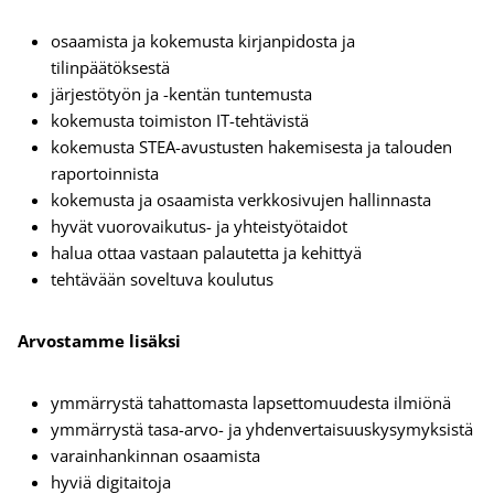
osaamista ja kokemusta kirjanpidosta ja
tilinpäätöksestä
järjestötyön ja -kentän tuntemusta
kokemusta toimiston IT-tehtävistä
kokemusta STEA-avustusten hakemisesta ja talouden
raportoinnista
kokemusta ja osaamista verkkosivujen hallinnasta
hyvät vuorovaikutus- ja yhteistyötaidot
halua ottaa vastaan palautetta ja kehittyä
tehtävään soveltuva koulutus
Arvostamme lisäksi
ymmärrystä tahattomasta lapsettomuudesta ilmiönä
ymmärrystä tasa-arvo- ja yhdenvertaisuuskysymyksistä
varainhankinnan osaamista
hyviä digitaitoja