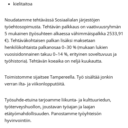
kielitaitoa
Noudatamme tehtävässä Sosiaalialan järjestöjen
työehtosopimusta. Tehtävän palkkaus on vaativuusryhmän
5 mukainen (työsuhteen alkaessa vähimmäispalkka 2533,91
€). Tehtäväkohtaisen palkan lisäksi maksetaan
henkilökohtaista palkanosaa 0–30 % (mukaan lukien
vuosisidonnainen takuu 0–14 %, erityinen soveltuvuus ja
työhistoria). Tehtävän koeaika on neljä kuukautta.
Toimistomme sijaitsee Tampereella. Työ sisältää jonkin
verran ilta- ja viikonlopputöitä.
Työsuhde-etuina tarjoamme liikunta- ja kulttuuriedun,
työterveyshuollon, joustavan työajan ja laajan
etätyömahdollisuuden. Panostamme työyhteisön
hyvinvointiin.