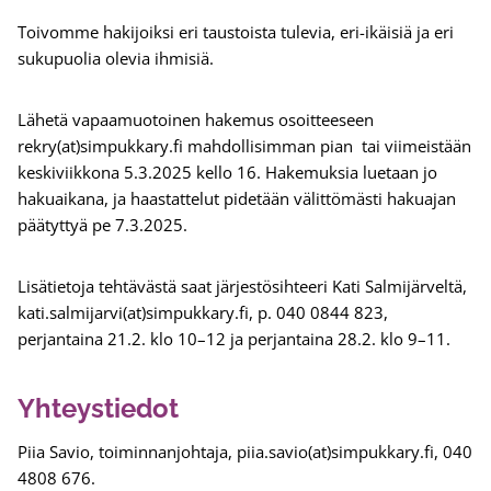
Toivomme hakijoiksi eri taustoista tulevia, eri-ikäisiä ja eri
sukupuolia olevia ihmisiä.
Lähetä vapaamuotoinen hakemus osoitteeseen
rekry(at)simpukkary.fi mahdollisimman pian tai viimeistään
keskiviikkona 5.3.2025 kello 16. Hakemuksia luetaan jo
hakuaikana, ja haastattelut pidetään välittömästi hakuajan
päätyttyä pe 7.3.2025.
Lisätietoja tehtävästä saat järjestösihteeri Kati Salmijärveltä,
kati.salmijarvi(at)simpukkary.fi, p. 040 0844 823,
perjantaina 21.2. klo 10–12 ja perjantaina 28.2. klo 9–11.
Yhteystiedot
Piia Savio, toiminnanjohtaja, piia.savio(at)simpukkary.fi, 040
4808 676.