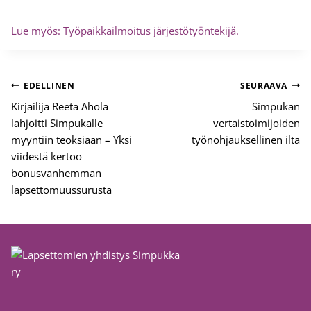
Lue myös: Työpaikkailmoitus järjestötyöntekijä.
Artikkelien
EDELLINEN
SEURAAVA
selaus
Kirjailija Reeta Ahola
Simpukan
lahjoitti Simpukalle
vertaistoimijoiden
myyntiin teoksiaan – Yksi
työnohjauksellinen ilta
viidestä kertoo
bonusvanhemman
lapsettomuussurusta