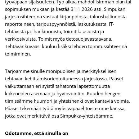
työvapaan sijaisuuteen. Työ alkaa mahdollisimman pian tai
sopimuksen mukaan ja kestää 31.1.2026 asti. Simpukan
järjestösihteerinä vastaat kirjanpidosta, taloushallinnosta
raportteineen, tarjouspyynnöistä, laskutuksesta, IT-
tehtävistä ja -hankinnoista, toimitila-asioista ja
verkkosivuista. Toimit myös tietosuojavastaavana.
Tehtävänkuvaasi kuuluu lisäksi lehden toimitussihteerinä
toimiminen.
Tarjoamme sinulle monipuolisen ja merkityksellisen
tehtävän kehittämisorientoituneessa järjestössä. Pääset
vaikuttamaan eri syistä tahatonta lapsettomuutta
kokeneiden asemaan ja hyvinvointiin. Kuuden hengen
tiimissämme huumori ja yhteishenki ovat kantavia voimia.
Pääset tekemään työtä myös vapaaehtoistemme kanssa,
jotka ovat merkittävä osa Simpukka-yhteisöämme.
Odotamme, että sinulla on